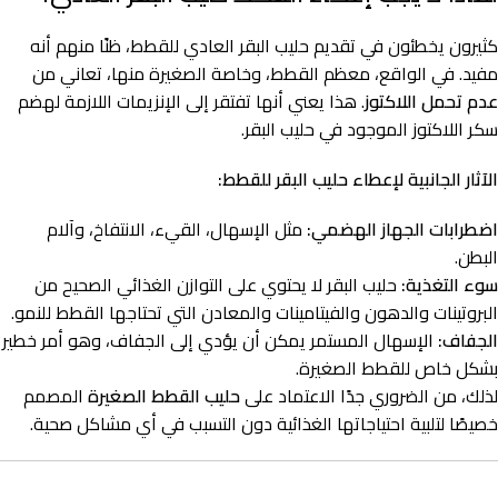
كثيرون يخطئون في تقديم حليب البقر العادي للقطط، ظنًا منهم أنه
مفيد. في الواقع، معظم القطط، وخاصة الصغيرة منها، تعاني من
عدم تحمل اللاكتوز
. هذا يعني أنها تفتقر إلى الإنزيمات اللازمة لهضم
سكر اللاكتوز الموجود في حليب البقر.
الآثار الجانبية لإعطاء حليب البقر للقطط:
اضطرابات الجهاز الهضمي:
مثل الإسهال، القيء، الانتفاخ، وآلام
البطن.
سوء التغذية:
حليب البقر لا يحتوي على التوازن الغذائي الصحيح من
البروتينات والدهون والفيتامينات والمعادن التي تحتاجها القطط للنمو.
الجفاف:
الإسهال المستمر يمكن أن يؤدي إلى الجفاف، وهو أمر خطير
بشكل خاص للقطط الصغيرة.
لذلك، من الضروري جدًا الاعتماد على
حليب القطط
الصغيرة
المصمم
خصيصًا لتلبية احتياجاتها الغذائية دون التسبب في أي مشاكل صحية.