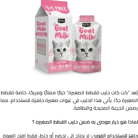
يُعد “كت كات حليب للقطط الصغيرة” خيارًا ممتازًا ومريحًا، خاصة للقطط
الصغيرة جدًا. يأتي هذا الحليب في عبوات صغيرة جاهزة للاستخدام، مما
يضمن الجرعة الصحيحة والنظافة.
لماذا هو خيار موصى به ضمن حليب القطط
الصغيره
؟
جاهز للاستخدام الفوري:
لا يحتاج إلى تحضير أو خلط، فقط افتح العبوة