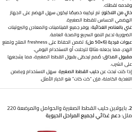
وقدمه لقطتك.
خالٍ من اللاكتوز:
تم تركيبه خصيصًا ليكون سهل الهضم على الجهاز
الهضمي الحساس للقطط الصغيرة.
غني بالعناصر الغذائية:
يوفر جميع الفيتامينات والمعادن والبروتينات
الضرورية لدعم النمو السريع والصحة العامة.
عبوات فردية (6×50 مل):
تضمن الحفاظ على freshness المنتج وتمنع
الهدر، مما يجعله مثاليًا للرحلات أو الاستخدام اليومي.
مقبول المذاق:
صُمم ليحظى بقبول القطط الصغيرة، مما يشجعها
على الشرب.
إذا كنت تبحث عن
حليب القطط الصغيرة
سهل الاستخدام ويضمن
التغذية الكاملة، فإن “كت كات” هو الخيار الأمثل.
2.
بايولاين حليب القطط الصغيرة والحوامل والمرضعة 220
ملل
: دعم غذائي لجميع المراحل الحيوية