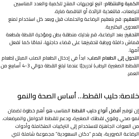
الكمية والانتظام:
اتبع توجيهات المنتج للكمية والعدد المناسبين
للرضعات، فالتغذية الزائدة أو الناقصة ضارة.
التعقيم:
قم بتعقيم الرضاعة والحلمات قبل وبعد كل استخدام لمنع
العدوى البكتيرية.
التحفيز:
بعد الرضاعة، قم بتدليك منطقة بطن ومؤخرة القطة بقطعة
قماش دافئة ورطبة لتحفيزها على قضاء حاجتها، تمامًا كما تفعل
أمها.
التحول إلى الطعام الصلب:
ابدأ في إدخال الطعام الصلب المبلل (طعام
القطط الصغيرة الرطب) تدريجيًا عندما تبلغ القطة حوالي 3-4 أسابيع من
العمر.
خلاصة: حليب القطط… أساس الصحة والنمو
إن توفير
أفضل أنواع حليب القطط
المناسب هو أهم خطوة لضمان
نمو صحي وقوي لقطتك الصغيرة، ودعم للقطط الحوامل والمرضعات.
من العبوات الجاهزة للاستخدام إلى التركيبات المتكاملة وأدوات
الرضاعة الضرورية، يقدم “دكان السعودية” مجموعة شاملة تلبي