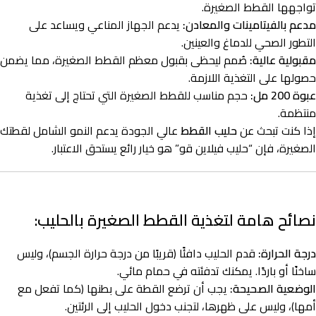
تواجهها القطط الصغيرة.
مدعم بالفيتامينات والمعادن:
يدعم الجهاز المناعي ويساعد على
التطور الصحي للدماغ والعينين.
مقبولية عالية:
صُمم ليحظى بقبول معظم القطط الصغيرة، مما يضمن
حصولها على التغذية اللازمة.
عبوة 200 مل:
حجم مناسب للقطط الصغيرة التي تحتاج إلى تغذية
منتظمة.
إذا كنت تبحث عن
حليب القطط
عالي الجودة يدعم النمو الشامل لقطتك
الصغيرة، فإن “حليب فيلاين قو” هو خيار رائع يستحق الاعتبار.
نصائح هامة لتغذية القطط الصغيرة بالحليب:
درجة الحرارة:
قدم الحليب دافئًا (قريبًا من درجة حرارة الجسم)، وليس
ساخنًا أو باردًا. يمكنك تدفئته في حمام مائي.
الوضعية الصحيحة:
يجب أن ترضع القطة على بطنها (كما تفعل مع
أمها)، وليس على ظهرها، لتجنب دخول الحليب إلى الرئتين.