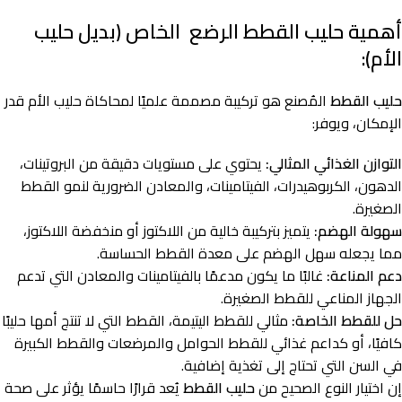
أهمية حليب القطط الرضع الخاص (بديل حليب
الأم):
حليب القطط
المُصنع هو تركيبة مصممة علميًا لمحاكاة حليب الأم قدر
الإمكان، ويوفر:
التوازن الغذائي المثالي:
يحتوي على مستويات دقيقة من البروتينات،
الدهون، الكربوهيدرات، الفيتامينات، والمعادن الضرورية لنمو القطط
الصغيرة.
سهولة الهضم:
يتميز بتركيبة خالية من اللاكتوز أو منخفضة اللاكتوز،
مما يجعله سهل الهضم على معدة القطط الحساسة.
دعم المناعة:
غالبًا ما يكون مدعمًا بالفيتامينات والمعادن التي تدعم
الجهاز المناعي للقطط الصغيرة.
حل للقطط الخاصة:
مثالي للقطط اليتيمة، القطط التي لا تنتج أمها حليبًا
كافيًا، أو كداعم غذائي للقطط الحوامل والمرضعات والقطط الكبيرة
في السن التي تحتاج إلى تغذية إضافية.
إن اختيار النوع الصحيح من
حليب القطط
يُعد قرارًا حاسمًا يؤثر على صحة