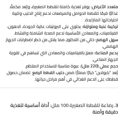
متعدد الأغراض:
يوفر تغذية كاملة للقطط الصغيرة، ويُعد مكملًا
غذائيًا قيمًا للقطط الحوامل والمرضعات لدعم إنتاج الحليب وتلبية
احتياجاتها المتزايدة.
تركيبة غنية ومتوازنة:
يحتوي على البروتينات عالية الجودة، الدهون،
الفيتامينات، والمعادن الأساسية لدعم الصحة الشاملة والنشاط.
سهل الهضم:
خالي من اللاكتوز، مما يقلل من خطر اضطرابات الجهاز
الهضمي.
يدعم المناعة:
معزز بالفيتامينات والمعادن التي تساهم في تقوية
الجهاز المناعي.
حجم عملي (220 ملل):
عبوة مناسبة للاستخدام المنتظم.
يُعد “بايولاين” خيارًا ممتازًا ضمن
حليب القطط الرضع
لضمان حصول
قططك على الدعم الغذائي في أهم مراحل حياتها.
3.
رضاعة للقطط الصغيرة 100 ملل
: أداة أساسية لتغذية
دقيقة وآمنة