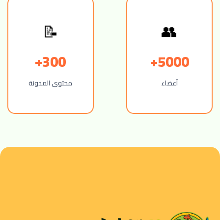
📝
👥
300+
5000+
أعضاء
محتوى المدونة