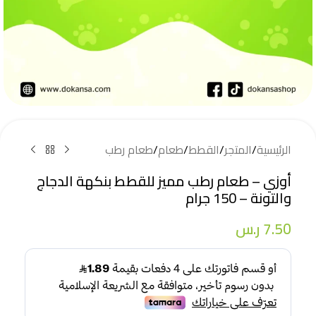
الرئيسية
/
المتجر
/
القطط
/
طعام
/
طعام رطب
أوزي – طعام رطب مميز للقطط بنكهة الدجاج
والتونة – 150 جرام
7.50
ر.س