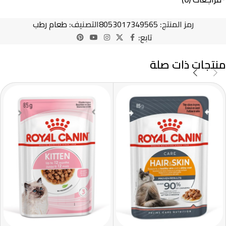
رمز المنتج:
8053017349565
التصنيف:
طعام رطب
تابع:
منتجات ذات صلة