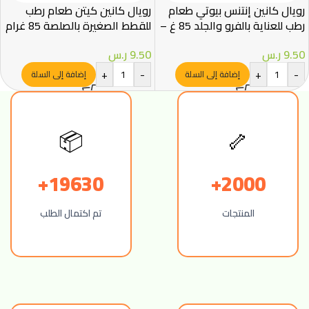
رويال كانين إنتنس بيوتي طعام
رويال كانين كيتن طعام رطب
رطب للعناية بالفرو والجلد 85 غ –
للقطط الصغيرة بالصلصة 85 غرام
– Royal Canin
Royal Canin
9.50
ر.س
9.50
ر.س
+
-
+
-
إضافة إلى السلة
إضافة إلى السلة
📦
🦴
19630+
2000+
المنتجات
تم اكتمال الطلب