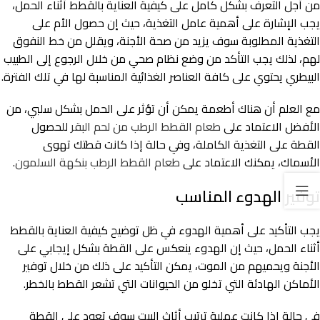
من أجل التعرف بشكل كامل على كيفية العناية بالقطط أثناء الحمل،
يجب الإشارة على أهمية عامل التغذية، حيث إن حصول الأم على
التغذية المطلوبة سوف يزيد من صحة الأجنة، ويقلل من خط النفوق
لهم، لذلك يجب التأكد من وضع نظام صحي من خلال الرجوع إلى الطبيب
البيطري يحتوي على كافة العناصر الغذائية المناسبة لها في تلك الفترة.
مع العلم أن هناك أطعمة يمكن أن تؤثر على الحمل بشكل سلبي، من
الأفضل الاعتماد على
طعام القطط الرطب من لحم البقر
للحصول
القطة على التغذية الكاملة، وفي حالة إذا كانت قطتك تهوى
الأسماك، يمكنك الاعتماد على
طعام القطط الرطب بنكهة السلمون
.
توفير الهدوء المناسب
يجب التأكيد على أهمية الهدوء في ظل توضيح كيفية العناية بالقطط
أثناء الحمل، حيث إن الهدوء ينعكس على القطة بشكل إيجابي على
الأجنة ويحميهم من الموت، يمكن التأكيد على ذلك من خلال توفير
الأماكن الهادئة التي تخلو من الحيوانات التي تشعر القطط بالخطر.
في حالة إذا كانت عملية ترتيب أثاث البيت سوف تعود على القطة