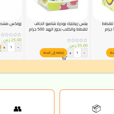
 للقطط
بيتس ريبابليك بودرة شامبو الجاف
زولكس مشط 
للقطط والكلاب بجوز الهند 500 جرام
25.00
ر.س
35.00
ر.س
+
-
+
-
سلة
إضافة إلى السلة
📦
👥