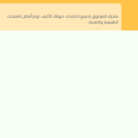
متجرك الموثوق لجميع احتياجات حيوانك الأليف. نوفر أفضل المنتجات
الطبيعية والصحية.
الرياض - حي النزهة
orders@dokansa.local