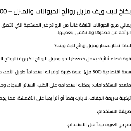
بخاخ لايت ويف مزيل روائح الحيوانات والمنزل – 600 مل – الحل الذكي لمنزل مفعم بالانتعاش
يعاني مربو الحيوانات الأليفة غالباً من الروائح غير المستحبة التي تلتصق ب
الرائحة من مصدرها ولا تكتفي بتغطيتها.
لماذا تختار معطر ومزيل روائح لايت ويف؟
قوة قضاء ثنائية:
يعمل كمعطر للجو ومزيل للروائح الكريهة (الروائح ال
سعة اقتصادية (600 مل):
عبوة كبيرة توفر لك استخداماً طويل الأمد، م
متعدد الاستخدامات:
يمكنك استخدامه على الكنب، الستائر، السجاد، وحتى في غرف تبديل الرمل
تركيبة سريعة الجفاف:
لا يترك بقعاً أو أثراً رطباً على الأقمشة، مما يجعله
طريقة الاستخدام:
قم برج العبوة جيداً قبل الاستخدام.