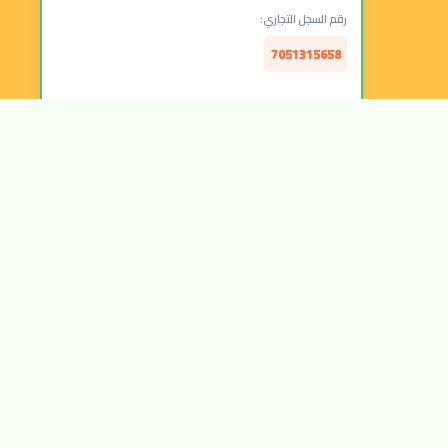
رقم السجل التجاري:
7051315658
الرقم الضريبي:
314157877300003