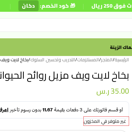
|
|
يوم
دكان
🎁 كود الخصم:

أسماك الز
 والمنزل – 600 مل
/
التدريب وتحسين السلوك
/
المستلزمات
/
المتجر
/
الرئيسية
مزيل روائح الحيوانات والمنزل – 600 مل
ر.س
35.00
غير متوفر في المخزون