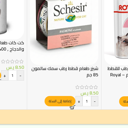
كت كات طعام 
والدجاج , 400 جرام
8.50
ر.س
رطب للقطط
شيزر طعام قطط رطب سمك سالمون
الصغيرة بالصلصة 85 غرام – Royal
85 جم
+
-
8.50
ر.س
+
-
إضافة إلى السلة
سلة