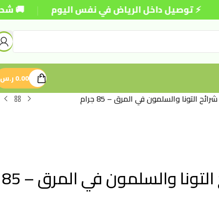
|
وصيل داخل الرياض في نفس اليوم
🚚 شحن مجاني لل
0.00
ر.س
ح التونا والسلمون في المرق – 85 جرام
بيسو طعام رطب للقطط – شرائح التونا والسلمون في المرق – 85