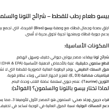
بيسو طعام رطب للقطط – شرائح التونا والسلمون في 
ارتقِ بصحة وجمال قطتك مع وصفة
بيسو (Biso)
الفريدة، التي تجمع بي
يدعم حيوية قطتك ويمنحها تجربة تذوق بحرية لا تُنسى.
المكونات الأساسية:
شرائح تونا بيضاء:
مصدر بروتين حيواني خفيف وسهل الهضم.
قطع سلمون حقيقية:
غنية بالأحماض الدهنية الأساسية (DHA & EPA) لدعم الوظائف الإدراكية.
مرق السمك الطبيعي:
يوفر الرطوبة العالية الضرورية للقطط التي لا تشر
فيتامينات مضافة (E, D3):
لتعزيز الجهاز المناعي وبناء عظام قوية.
التورين (Taurine):
عنصر حيوي لسلامة عضلة القلب وحدة البصر.
لماذا تختار بيسو بالتونا والسلمون؟ (الفوائد):
فراء حريري وجلد صحي:
السلمون هو المصدر الأول للأوميغا 3، مما يساعد في تقليل التهابات الجلد وجعل الفراء أكثر لمعاناً ونعومة.
دعم المسالك البولية:
نسبة المرق العالية في الوجبة تساعد في تخفيف ت