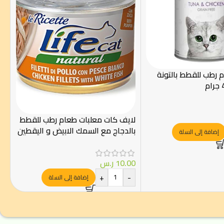
رطب للقطط بالتونة
لايف كات معلبات طعام رطب للقطط
بالدجاج مع السمك الابيض و اليقطين
إضافة إلى السلة
150جرام
10.00
ر.س
+
-
إضافة إلى السلة