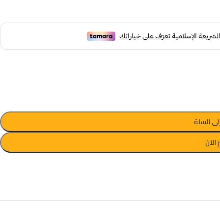
لى السلة
ِ الآن