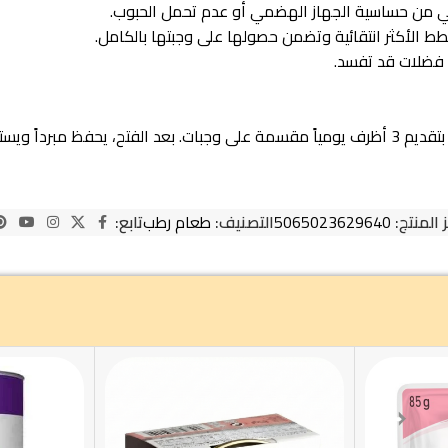
طط الأكثر انتقائية وتضمن حصولها على وجبتها بالكامل.
 المنتج:
5065023629640
التصنيف:
طعام رطب
تابع: