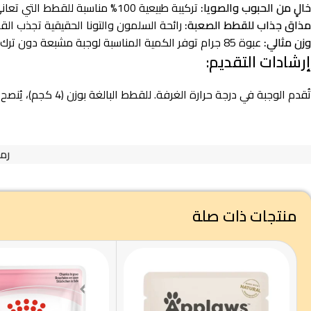
خالٍ من الحبوب والصويا:
تركيبة طبيعية 100% مناسبة للقطط التي تعاني من حساسية الجهاز الهضمي أو عدم تحمل الحبوب.
مذاق جذاب للقطط الصعبة:
رائحة السلمون والتونا الحقيقية تجذب الق
وزن مثالي:
عبوة 85 جرام توفر الكمية المناسبة لوجبة مشبعة دون ترك فضلات قد تفسد.
إرشادات التقديم:
تُقدم الوجبة في درجة حرارة الغرفة. للقطط البالغة بوزن (4 كجم)، يُنصح بتقديم 3 أظرف يومياً مقسمة على وجبات. بعد الفتح، يحفظ مبرداً ويستهلك خلال 48 ساعة. تأكد دائماً من توفر ماء عذب بجانب القطة.
رمز
منتجات ذات صلة