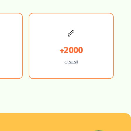
🦴
2000+
المنتجات