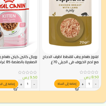
ابلاوز طعام رطب للقطط اظرف الدجاج
رويال كانين كيتن طعام 
مع لحم الخروف في الجيلي 70غ
Canin
8.50
ر.س
9.50
ر.س
+
-
+
-
إضافة إلى السلة
إضافة إلى ال