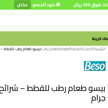
|
|
ال
🎁 كود الخصم:
دكان
⚡ ت
ك الزينة
الرئيسية
/
المتجر
/
القطط
/
طعام
/
طعام رطب
/
بيسو طعام رطب للقطط – شرائ
جرام