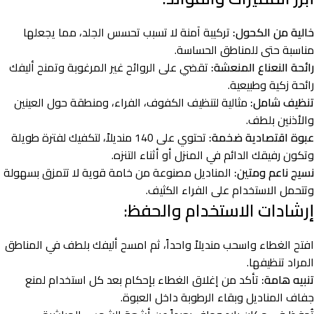
خالية من الكحول:
تركيبة آمنة لا تسبب تحسس الجلد، مما يجعلها
مناسبة حتى للمناطق الحساسة.
رائحة النعناع المنعشة:
تقضي على الروائح غير المرغوبة وتمنح أليفك
رائحة زكية وطبيعية.
تنظيف شامل:
مثالية لتنظيف الكفوف، الفراء، ومنطقة حول العينين
والأذنين بلطف.
عبوة اقتصادية ضخمة:
تحتوي على 140 منديلاً، لتكفيك لفترة طويلة
وتكون رفيقك الدائم في المنزل أو أثناء التنزه.
نسيج ناعم ومتين:
المناديل مصنوعة من خامة قوية لا تتمزق بسهولة
وتتحمل الاستخدام على الفراء الكثيف.
إرشادات الاستخدام والحفظ:
افتح الغطاء واسحب منديلاً واحداً، ثم امسح أليفك بلطف في المناطق
المراد تنظيفها.
تنبيه هامة:
تأكد من إغلاق الغطاء بإحكام بعد كل استخدام لمنع
جفاف المناديل وبقاء الرطوبة داخل العبوة.