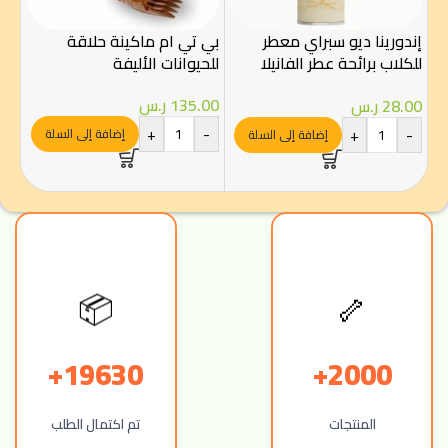
إندورينا ديو سبراي معطر
بي تي ام ماكينة حلاقة
للكلاب برائحة عطر الفانيلا
للحيوانات الأليفة
بيو
والحليب 300مل
للق
135.00
ر.س
28.00
ر.س
الصغ
+
-
+
-
إضافة إلى السلة
إضافة إلى السلة
00
-
🦴
📦
19630+
2000+
المنتجات
تم اكتمال الطلب