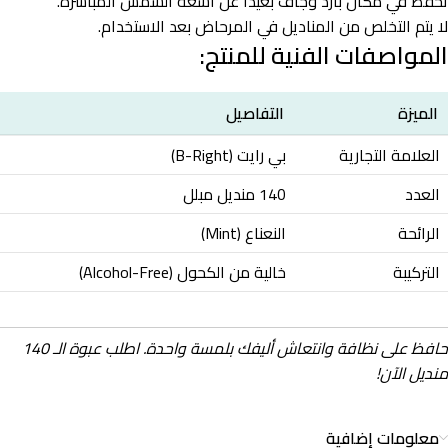
تُحفظ في مكان بارد وجاف بعيداً عن أشعة الشمس المباشرة.
لا يتم التخلص من المناديل في المرحاض بعد الاستخدام.
المواصفات الفنية للمنتج:
الميزة
التفاصيل
العلامة التجارية
بي رايت (B-Right)
العدد
140 منديل مبلل
الرائحة
النعناع (Mint)
التركيبة
خالية من الكحول (Alcohol-Free)
حافظ على نظافة وانتعاش أليفك بلمسة واحدة. اطلب عبوة الـ 140
منديل الآن!
معلومات إضافية