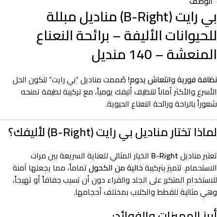
الوصف
بي رايت (B-Right) مناديل مبللة
للحيوانات الأليفة – برائحة النعناع
المنعشة – 140 منديل
نظافة فورية وانتعاش يدوم!
صُممت مناديل “بي رايت” لتكون الحل
الأسرع والأكثر أماناً لتنظيف أليفك يومياً، مع تركيبة لطيفة تمنحه
شعوراً بالراحة ورائحة النعناع الحيوية.
لماذا تختار مناديل بي رايت (B-Right) لأليفك؟
تعتبر مناديل
B-Right
الخيار المثالي للعناية السريعة بين مرات
الاستحمام. تتميز بتركيبة
خالية من الكحول
تماماً، مما يجعلها آمنة
للاستخدام المتكرر على الجلد والفراء دون أن تسبب جفافاً أو تهيجاً،
وهي مثالية للقطط والكلاب بمختلف أحجامها.
أبرز المميزات والفوائد: