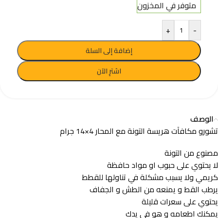
متوفر في المخزون
+
-
إضافة إلى السلة
اشترِ الآن
الوصف
تشورو مكافآت هريسة التونة مع المحار 4×14 جرام
مصنوع من التونة
لا يحتوي على حبوب او مواد حافظة
كريمي ولا يسبب مشكلة في تناولها للقطط
يرطب القط و يمنعه من الطش و الجفاف
يحتوي على سعرات قليلة
يمكنك اطعامه و هو في يدك