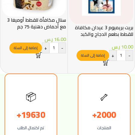
سنال مكافأة للقطط أوميغا 3
مع أحماض دهنية 75 جم
بريت بريميوم 3 عيدان مكافاة
للقطط بطعم الدجاج والكبد
16.00
ر.س
10.00
ر.س
+
-
إضافة إلى السلة
+
-
إضافة إلى السلة
🦴
📦
19630+
2000+
المنتجات
تم اكتمال الطلب