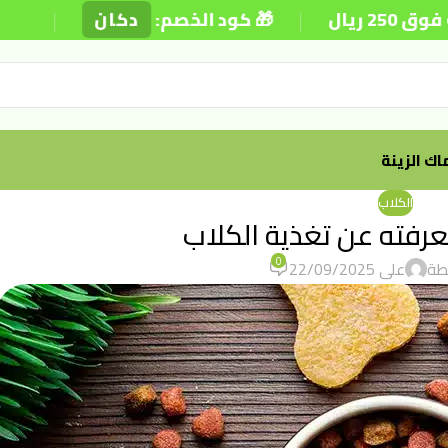
|
|
🎁 كود الخصم:
دكان
⚡ توصيل دا
ك الزينة
الكلاب
عرفته عن تغذية الكلاب
0
طة
على 22/09/2025