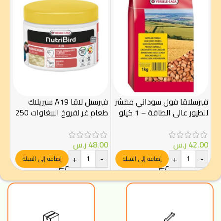
انت
400 ج
فيرسلاقا فول سوداني مقشر
فيرسيل لاقا A19 سيريلاك
للطيور عالي الطاقة – 1 كيلو
طعام غر لفروخ الببغاوات 250
.00
جرام
جم
-
42.00
ر.س
48.00
ر.س
+
-
+
-
إضافة إلى السلة
إضافة إلى السلة
🦴
📦