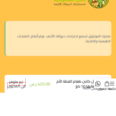
متجرك الموثوق لجميع احتياجات حيوانك الأليف. نوفر أفضل المنتجات
الطبيعية والصحية.
رويال كانين طعام القطة الأم
غير متوفر
420.00
ر.س
في المخزون
وصغارها 10 كغ
الرياض - حي النزهة
قائمة
سلة التسوق
contact us