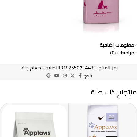
معلومات إضافية
مراجعات (0)
رمز المنتج:
3182550724432
التصنيف:
طعام جاف
تابع:
منتجات ذات صلة