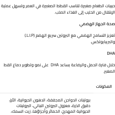
حبيبات الطعام صغيرة لتناسب القطط الصغيرة في العمر وتسهل عملية
الإنتقال من الحليب إلى الغذاء الصلب.
صحة الجهاز الهضمي
تعزيز التسامح الهضمي مع البروتين سريع الهضم (L.I.P.)
والبريبايوتكس.
DHA
خلال فترة الحمل والرضاعة يساعد DHA على نمو وتطوير دماغ القط
الصغير.
المكونات
بروتينات الدواجن المجففة، الدهون الحيوانية، الأرز،
دقيق الذرة، معزول البروتين النباتي، البروتينات
الحيوانية المهدرج، الخمائر وأجزاؤها، زيت السمك،