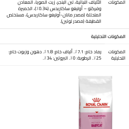
المكونات
الألياف النباتية، لبن البنجر، زيت الصويا، المعادن
وفركتو – أوليغو ساكاريدس (0.34٪)، الخميرة
المتحللة (مصدر مانان-أوليغو ساكاريدس)، مستخلص
القطيفة (مصدر لوتين).
المكونات التحليلية
المكونات
رماد خام: 7.1٪. ألياف خام: 1.8٪. دهون وزيوت خام:
التحليلية
25٪. الرطوبة: 0٪. البروتين: 34٪.