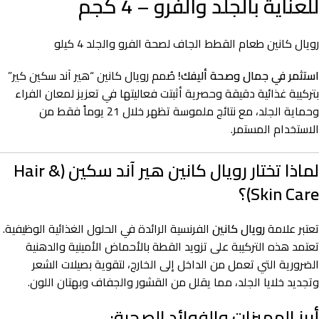
للعناية بالجلد والفرو – 4 كجم
رويال كانين طعام القطط الجاف لصحة الفرو والجلد 4 كيلو
استثمر في جمال وصحة أليفك!
صُمم رويال كانين “هير آند سكين كير”
بتركيبة غذائية دقيقة وحصرية أثبتت فعاليتها في تعزيز لمعان الفراء
وحماية الجلد، مع نتائج ملموسة تظهر خلال 21 يوماً فقط من
الاستخدام المستمر.
لماذا تختار رويال كانين هير آند سكين (Hair &
Skin Care)؟
تعتبر علامة
رويال كانين
الفرنسية الرائدة في الحلول الغذائية الوظيفية.
تعتمد هذه التركيبة على تزويد القطة بالأحماض الأمينية والدهنية
الضرورية التي تعمل من الداخل إلى الخارج، لتقوية بصيلات الشعر
وتجديد خلايا الجلد، مما يقلل من القشور والجفاف وبهتان اللون.
أبرز المميزات والفوائد الصحية: