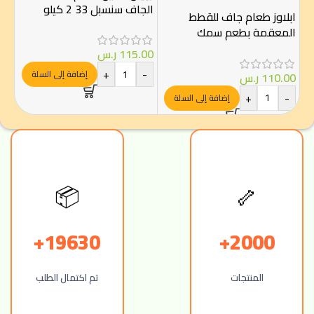
الجاف سنسبل 33 2 كيلو
ابلاوز طعام جاف للقطط
روي
المعقمة بطعم سمك
للقط
المحيط والسالمون 1.8 كجم
115.00
ر.س
+
-
إضافة إلى السلة
00
110.00
ر.س
-
+
-
إضافة إلى السلة
🦴
📦
19630+
2000+
المنتجات
تم اكتمال الطلب