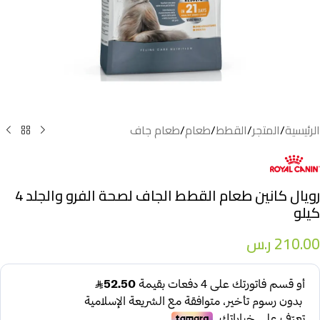
الرئيسية
/
المتجر
/
القطط
/
طعام
/
طعام جاف
رويال كانين طعام القطط الجاف لصحة الفرو والجلد 4
كيلو
210.00
ر.س