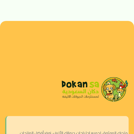
متجرك الموثوق لجميع احتياجات حيوانك الأليف. نوفر أفضل المنتجات