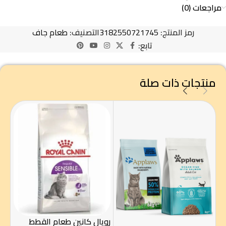
مراجعات (0)
رمز المنتج:
3182550721745
التصنيف:
طعام جاف
تابع:
منتجات ذات صلة
رويال كانين طعام القطط