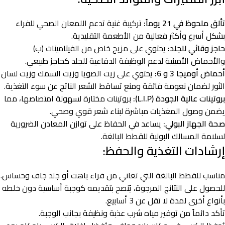
تألق ملحوظ في 21 يوماً:
تركيبة غنية تدعم اللمعان الصحي للفراء
بشكل أسرع وأكثر فعالية من الأطعمة التقليدية.
حاجز وقائي للجلد:
يحتوي على مزيج خاص من الفيتامينات (ب)
والأحماض الأمينية لدعم الوظيفة الدفاعية للجلد كحاجز طبيعي.
أحماض أوميجا 3 و 6:
يحتوي على زيت الصويا وزيت السمك وزيت لسان
الثور لضمان نعومة فائقة ومنع تساقط الشعر الناتج عن سوء التغذية.
بروتينات عالية الجودة (L.I.P):
بروتينات مختارة لسهولة امتصاصها، مما
يضمن وصول المغذيات مباشرة لبناء شعر قوي وصحي.
صحة الجهاز البولي:
يساعد في الحفاظ على توازن المعادن الضرورية
لسلامة المسالك البولية للقطط البالغة.
إرشادات التغذية والحفظ:
مناسب للقطط البالغة التي تعاني من فراء باهت أو جلد جاف وحساس.
للحصول على النتائج المرجوة، يُنصح بتقديمه كوجبة أساسية دون خلطه
بأنواع أخرى لمدة لا تقل عن 3 أسابيع.
تأكد دائماً من توفير مياه شرب عذبة ونظيفة بجانب الوجبة.