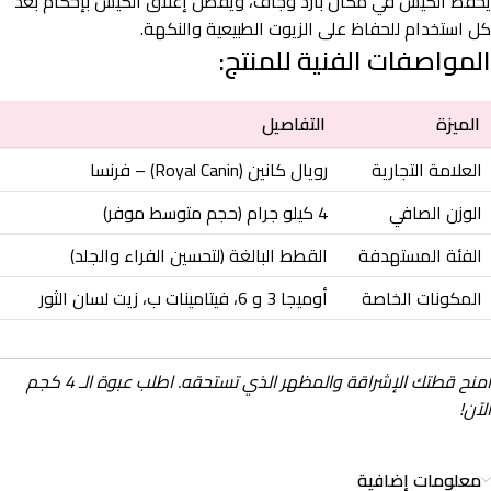
يُحفظ الكيس في مكان بارد وجاف، ويُفضل إغلاق الكيس بإحكام بعد
كل استخدام للحفاظ على الزيوت الطبيعية والنكهة.
المواصفات الفنية للمنتج:
الميزة
التفاصيل
العلامة التجارية
رويال كانين (Royal Canin) – فرنسا
الوزن الصافي
4 كيلو جرام (حجم متوسط موفر)
الفئة المستهدفة
القطط البالغة (لتحسين الفراء والجلد)
المكونات الخاصة
أوميجا 3 و 6، فيتامينات ب، زيت لسان الثور
امنح قطتك الإشراقة والمظهر الذي تستحقه. اطلب عبوة الـ 4 كجم
الآن!
معلومات إضافية