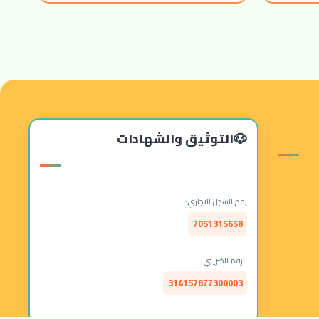
التوثيق والشهادات
رقم السجل التجاري:
7051315658
الرقم الضريبي:
314157877300003