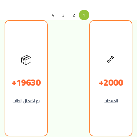
4
3
2
1
📦
🦴
19630+
2000+
المنتجات
تم اكتمال الطلب