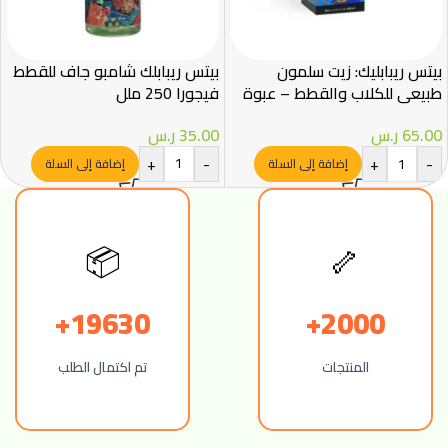
بيتس ريبابليك: زيت سلمون
بيتس ريبابلك شامبو جاف للقطط
طبيعي للكلاب والقطط – عبوة
فيجورا 250 ملل
250 مل
35.00
ر.س
65.00
ر.س
+
-
+
-
إضافة إلى السلة
إضافة إلى السلة
📦
🦴
19630+
2000+
المنتجات
تم اكتمال الطلب