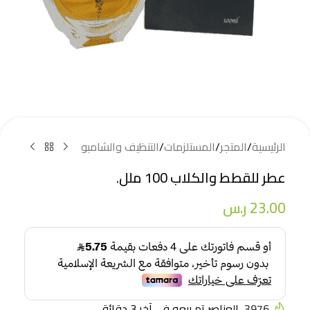
الرئيسية
/
المتجر
/
المستلزمات
/
التنظيف والشامبو
عطر للقطط والكلاب 100 ملل.
23.00
ر.س
3976
العناصر تم بيعه في آخر 3 دقائق