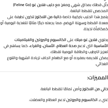
دلّل قطتك بمذاق شهي ومغذٍ مع
حليب فلاين غو (Feline Go)
المخصص للقطط البالغة.
يتميز هذا الحليب بتركيبة خاصة
خالية من اللاكتوز
لتكون لطيفة على
معدة القطط وسهلة الهضم، مما يجعله خيارًا مثاليًا للتغذية اليومية أو
كمكافأة لذيذة.
يحتوي
فلاين غو ميلك
على
الكالسيوم والبروتين والفيتامينات
الأساسية
التي تدعم
صحة العظام، الأسنان، والفراء
، كما يساهم في
تعزيز الترطيب والطاقة اليومية لقطتك.
يمكن تقديمه بمفرده أو مع الطعام الجاف لزيادة الشهية والتنوع
الغذائي.
المميزات:
خالي من اللاكتوز
وآمن تمامًا للقطط البالغة.
غني بـ
الكالسيوم والبروتين
لدعم العظام والعضلات.