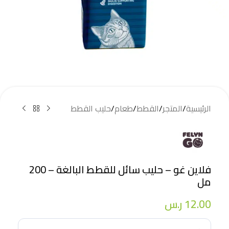
الرئيسية
/
المتجر
/
القطط
/
طعام
/
حليب القطط
فلاين غو – حليب سائل للقطط البالغة – 200
مل
12.00
ر.س