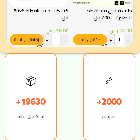
00
حليب فيلاين قو للقطط
كت كات حليب للقطط 6×50
-
الصغيرة – 200 مل
مل
12.00
ر.س
26.00
ر.س
+
-
+
-
إضافة إلى السلة
إضافة إلى السلة
📦
🦴
19630+
2000+
المنتجات
تم اكتمال الطلب