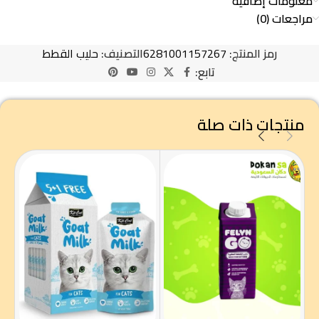
معلومات إضافية
مراجعات (0)
رمز المنتج:
6281001157267
التصنيف:
حليب القطط
تابع:
منتجات ذات صلة
بيف
الصغ