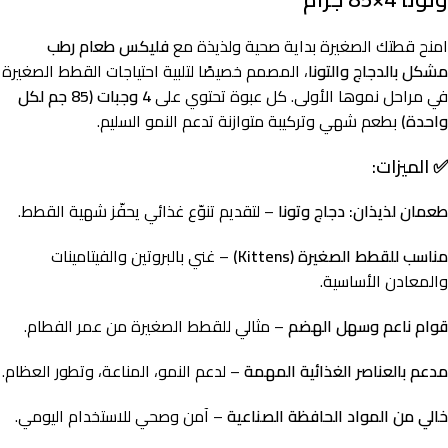
امنح قطتك الصغيرة بداية صحية ولذيذة مع
فليكس طعام رطب
مشكل بالدجاج والتونا
، المصمم خصيصًا لتلبية احتياجات القطط الصغيرة
في مراحل نموها الأولى. كل عبوة تحتوي على
4 وجبات (85 جم لكل
واحدة)
بطعم شهي وتركيبة متوازنة تدعم النمو السليم.
✅ الميزات:
طعمان لذيذان: دجاج وتونا
– لتقديم تنوّع غذائي يحفّز شهية القطط.
مناسب للقطط الصغيرة (Kittens)
– غني بالبروتين والفيتامينات
والمعادن الأساسية.
قوام ناعم وسهل الهضم
– مثالي للقطط الصغيرة من عمر الفطام.
مدعم بالعناصر الغذائية المهمة
– لدعم النمو، المناعة، وتطور العظام.
خالي من المواد الحافظة الصناعية
– آمن وصحي للاستخدام اليومي.