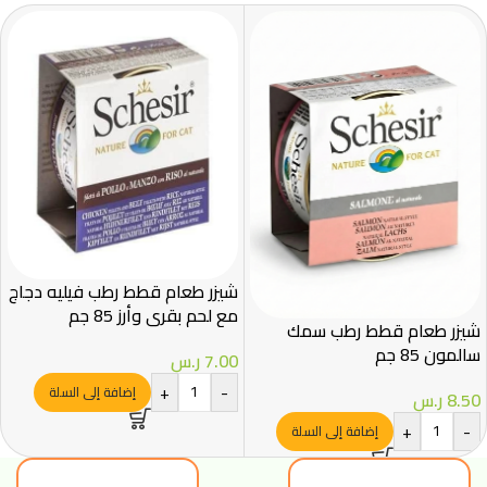
شيزر طعام قطط رطب فيليه دجاج
مع لحم بقري وأرز 85 جم
شيزر طعام قطط رطب سمك
سالمون 85 جم
7.00
ر.س
+
-
إضافة إلى السلة
8.50
ر.س
+
-
إضافة إلى السلة