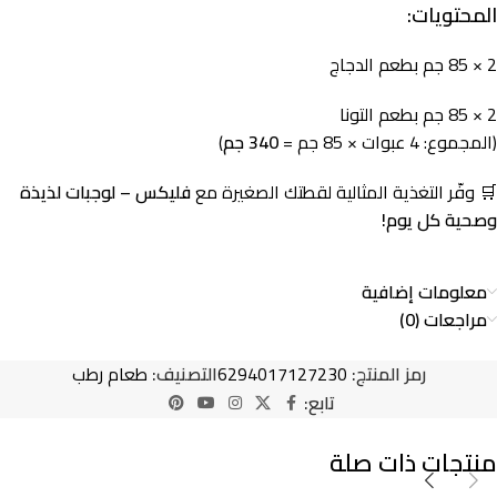
المحتويات:
2 × 85 جم بطعم الدجاج
2 × 85 جم بطعم التونا
(المجموع: 4 عبوات × 85 جم =
340 جم
)
🛒 وفّر التغذية المثالية لقطتك الصغيرة مع
فليكس – لوجبات لذيذة
وصحية كل يوم!
معلومات إضافية
مراجعات (0)
رمز المنتج:
6294017127230
التصنيف:
طعام رطب
تابع:
منتجات ذات صلة