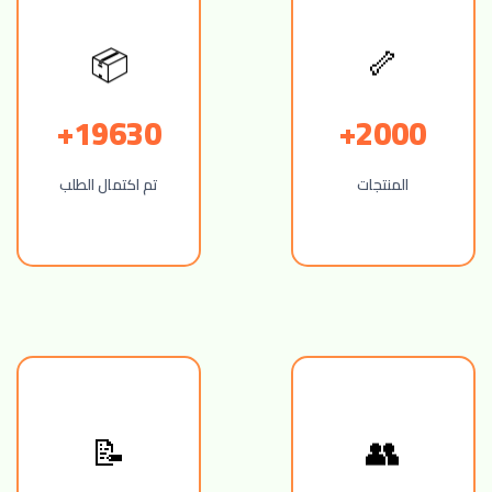
🦴
📦
19630+
2000+
المنتجات
تم اكتمال الطلب
👥
📝