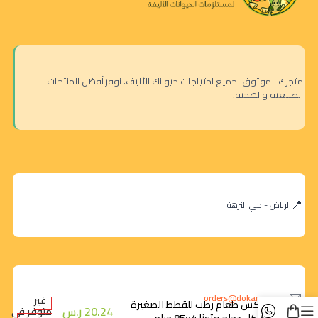
متجرك الموثوق لجميع احتياجات حيوانك الأليف. نوفر أفضل المنتجات
الطبيعية والصحية.
الرياض - حي النزهة
orders@dokansa.com
غير
فليكس طعام رطب للقطط الصغيرة
20.24
ر.س
متوفر في