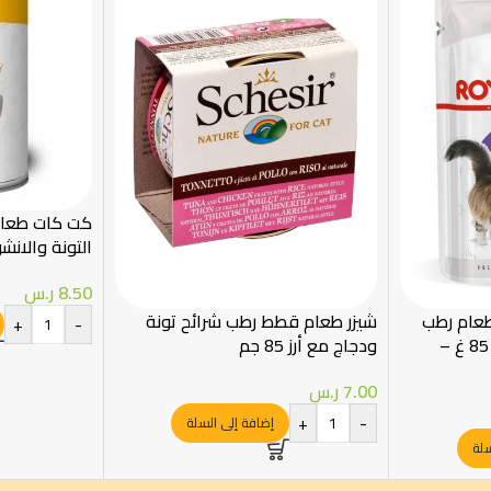
كت كات طعا
التونة والانشوفة
8.50
ر.س
طعام رطب
شيزر طعام قطط رطب شرائح تونة
+
-
للقطط المعقمة بالمرق 85 غ –
ودجاج مع أرز 85 جم
7.00
ر.س
+
-
إضافة إلى السلة
سلة