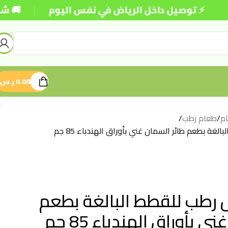
|
⚡ توصيل داخل الرياض في نفس اليوم
🚚 شحن مجاني
0.00
ر.س
م
/
طعام رطب
/
لغة بطعم طائر السمان غني بأوراق الهندباء 85 جم
 رطب للقطط البالغة بطعم
 بأوراق الهندباء 85 جم