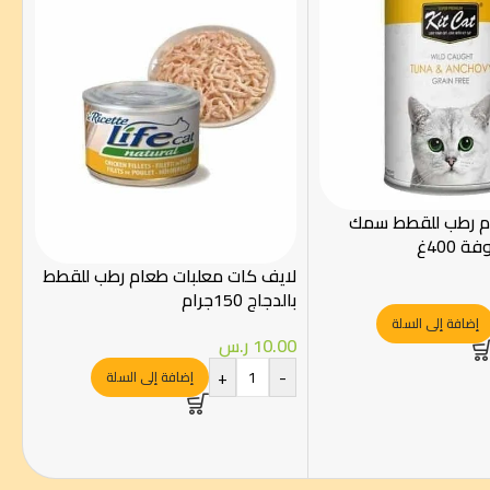
م رطب للقطط سمك
 400غ
لايف كات معلبات طعام رطب للقطط
بالدجاج 150جرام
إضافة إلى السلة
10.00
ر.س
+
-
إضافة إلى السلة