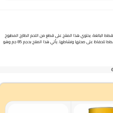
لجودة مصمم خصيصًا لتلبية احتياجات القطط البالغة. يحتوي هذا المنتج على قطع من اللحم الطازج المطبوخ
بلطف والمخلوط بصلصة لذيذة ومغذية. كما يحتوي على أوراق الهندباء التي تعتبر مصدرًا غنيًا بالفيتامينات والمعادن الأساسية التي تحتاجها القطط للحفاظ على صحتها ونشاطها. يأتي هذا المنتج بحجم 85 جم وهو