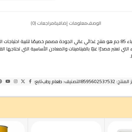
الوصف
معلومات إضافية
مراجعات (0)
كارنيلوف أكل رطب للقطط البالغة بطعم طائر السمان غني بأوراق الهندباء 85 جم هو منتج غذائي عالي ا
.
 المنتج:
8595602537532
التصنيف:
طعام رطب
تابع: