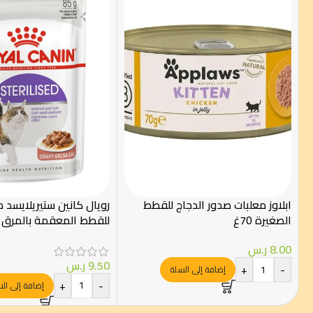
ابلاوز معلبات صدور الدجاج للقطط
رويال كانين ستيريلايسد 
الصغيرة 70غ
Royal Canin
8.00
ر.س
9.50
ر.س
+
-
إضافة إلى السلة
+
-
إضافة إلى ال