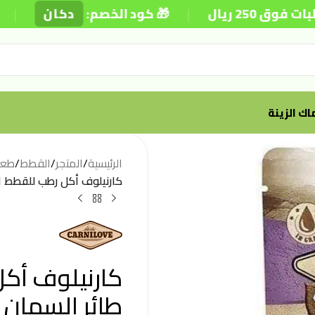
|
|
 ريال
🎁 كود الخصم:
دكان
ك الزينة
الرئيسية
/
المتجر
/
القطط
/
طعا
كارنيلوف أكل رطب للقطط البا
كارنيلوف أكل
طائر السمان غني