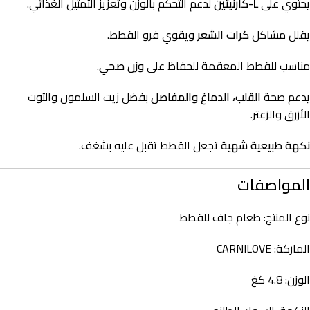
يحتوي على
L-كارنيتين
لدعم التحكم بالوزن وتعزيز التمثيل الغذائي.
يقلل مشاكل
كرات الشعر
ويقوي فرو القطط.
مناسب للقطط المعقمة للحفاظ على
وزن صحي
.
يدعم صحة
القلب، الدماغ والمفاصل
بفضل زيت السلمون والتوت
الأزرق والزعتر.
نكهة طبيعية شهية
تجعل القطط تقبل عليه بشغف.
المواصفات
نوع المنتج: طعام جاف للقطط
الماركة: CARNILOVE
الوزن: 4.8 كغ