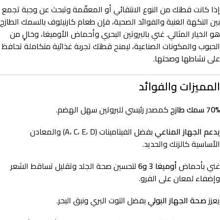
إذا كانت قطتك من النوع الانتقائي أو المعقّمة وتبحث عن وجبة تجمع
بين النكهة الغنية والفوائد الصحية، فإن طعام كارنيلوف بالسمك الطازج
هو الخيار المثالي. غني بالبروتين البحري وأحماض الأوميغا، وخالٍ من
الحبوب والمكونات الصناعية، ليمنح قطتك تجربة غذائية متكاملة تحافظ
على نشاطها وصحتها.
المميزات والفوائد
70% سمك طازج
كمصدر رئيسي للبروتين سهل الهضم.
يدعم الجهاز المناعي
بفضل الفيتامينات (A، C، E، D) والمعادن
الأساسية كالزنك والحديد.
غني بأحماض
أوميغا 3 و6
لتحسين صحة الجلد وتقليل تساقط الشعر
وإضفاء لمعان على الفرو.
يعزز
صحة الجهاز البولي
بفضل التوت البري ونبق البحر.