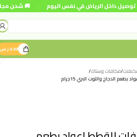
|
داخل الرياض في نفس اليوم
🚚 شحن مجاني للطلبات ف
0.00
ر.س
كملات
/
مكافات وسناك
/
طعم الدجاج والتوت البري 15جرام
ات للقطط اعواد بطعم