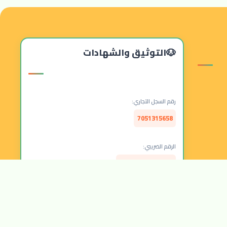
التوثيق والشهادات
رقم السجل التجاري:
7051315658
الرقم الضريبي:
314157877300003