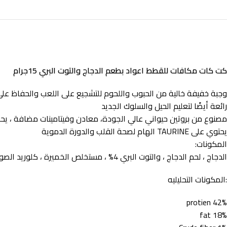
كت كات مكافات للقطط اعواد بطعم الدجاج والتوت البري 15جرام
وجبة خفيفة خالية من الحبوب واللحوم للتشجيع على اللعب والحفاظ على 
رائعة أيضًا لتعليم الحيل والسلوك الجديد
مصنوع من بروتين حيواني عالي الجودة، معادن وفيتامينات مضافة ، يحسن هضم ق
يحتوي على TAURINE الهام لصحة القلب والدورة الدموية
المكونات:
الدجاج ، لحم الدجاج ، والتوت البري 4% ، مستخلص الخميرة ، كلوريد الصوديوم
:المكونات التحليليه
protien 42%
fat 18%