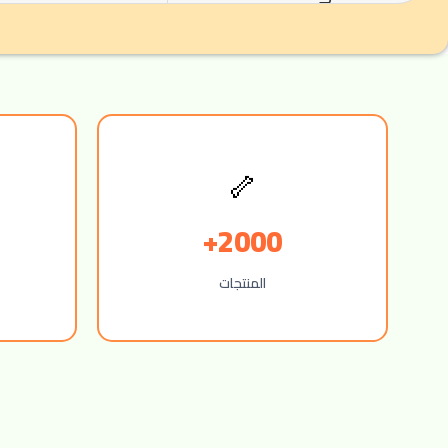
🦴
2000+
المنتجات