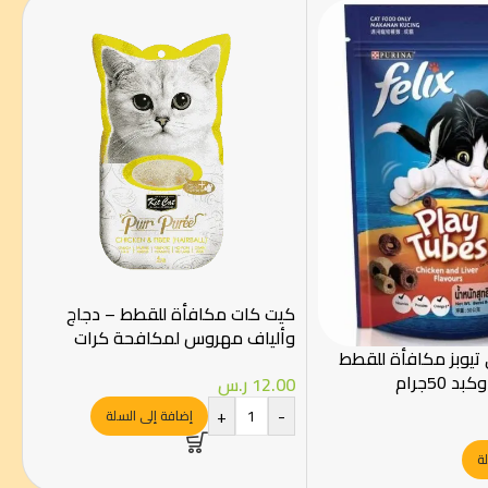
كيت كات مكافأة للقطط – دجاج
وألياف مهروس لمكافحة كرات
تيوبز مكافأة للقطط
الشعر 4×15 جم
 50جرام
12.00
ر.س
+
-
إضافة إلى السلة
ة