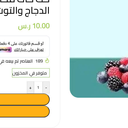
الدجاج والتوت الب
10.00
ر.س
189
العناصر تم بيعه في آخر 3
متوفر في المخزون
+
-