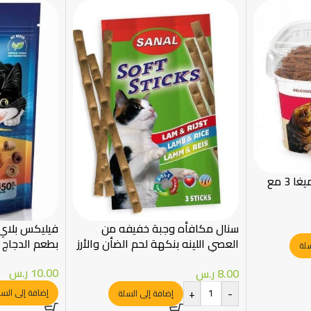
سنال مكافأة للقطط أوميغا 3 مع
سنال مكافأه وجبة خفيفه من
فيليكس بلاي 
العصي اللينه بنكهة لحم الضأن والأرز
بطعم الدجاج وكبد
سلة
3 قطع
10.00
ر.س
8.00
ر.س
+
-
إضافة إلى السل
إضافة إلى السلة