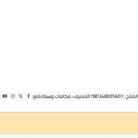
المنتج:
780348005607
التصنيف:
مكافات وسناك
تابع: