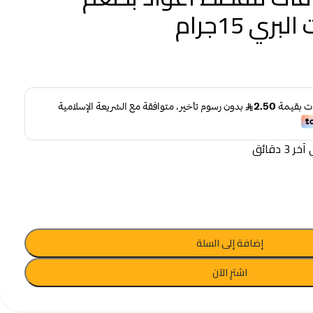
ري 15جرام
 دقائق
إضافة إلى السلة
اشترِ الآن