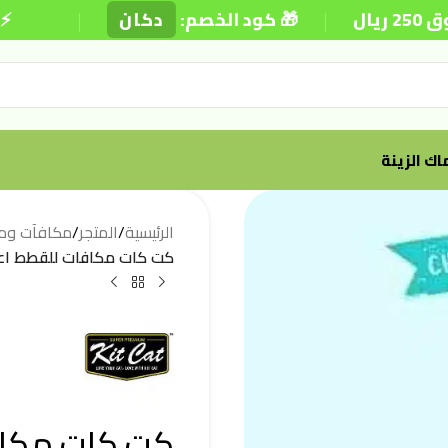
|
|
🎁 كود الخصم:
دكان
⚡ توصيل 
ك الزينة
الرئيسية
/
المتجر
/
مكافآت وم
كت كات مكافات للقطط اعواد ب
كت كات مكاف