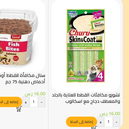
أحماض دهنية 75 جم
16.00
ر.س
تشورو مكافئات القطط للعناية بالجلد
والمعطف دجاج مع اسكالوب
+
-
إضافة إلى ال
4×14جرام
16.00
ر.س
+
-
إضافة إلى السلة