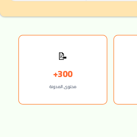
📝
300+
محتوى المدونة