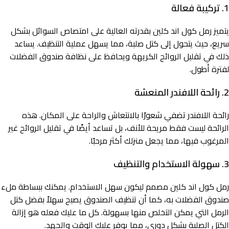
1.
تركيبة فعالة
يتميز رمل كول اند كلين بقدرته العالية على امتصاص السوائل بشكل
سريع، حيث يتحول إلى كتل صلبة، مما يسهل عملية التنظيف. يساعد
ذلك في تقليل الروائح الكريهة ويحافظ على نظافة صندوق الفضلات
لفترة أطول.
2.
رائحة اللافندر المنعشة
رائحة اللافندر تضفي شعورًا بالانتعاش والراحة على المكان. هذه
الرائحة ليست فقط مريحة للأنف، بل تساعد أيضًا في تقليل الروائح غير
المرغوب فيها، مما يجعل منزلك أكثر مرحبًا.
3.
سهولة الاستخدام والتنظيف
رمل كول اند كلين مصمم ليكون سهل الاستخدام. يمكنك ببساطة ملء
صندوق الفضلات به، كما أن تنظيف الصندوق يصبح سهلاً بفضل كتل
الرمل التي يمكن التخلص منها بسهولة. كل ما عليك فعله هو إزالة
الكتل الصلبة بشكل دوري، مما يوفر عليك الوقت والجهد.