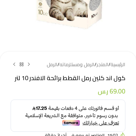
الرئيسية
/
المتجر
/
الرمل ومستلزماته
/
الرمل
كول اند كلين رمل القطط برائحة الافندر 10 لتر
69.00
ر.س
1502
العناصر تم بيعه في آخر 3 دقائق