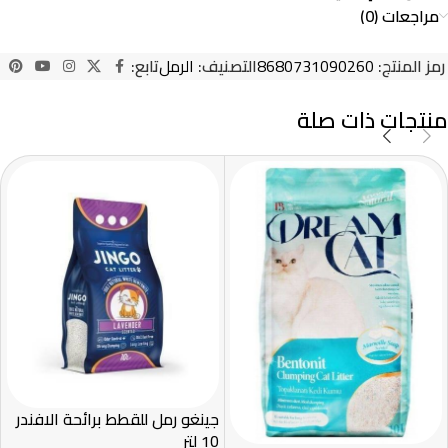
مراجعات (0)
رمز المنتج:
8680731090260
التصنيف:
الرمل
تابع:
منتجات ذات صلة
جينغو رمل للقطط برائحة الافندر
10 لتر