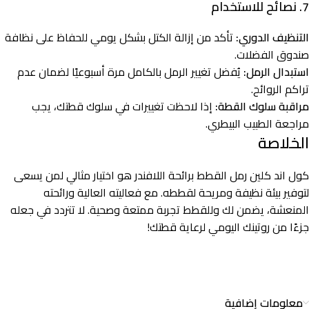
7.
نصائح للاستخدام
التنظيف الدوري:
تأكد من إزالة الكتل بشكل يومي للحفاظ على نظافة
صندوق الفضلات.
استبدال الرمل:
يُفضل تغيير الرمل بالكامل مرة أسبوعيًا لضمان عدم
تراكم الروائح.
مراقبة سلوك القطة:
إذا لاحظت تغييرات في سلوك قطتك، يجب
مراجعة الطبيب البيطري.
الخلاصة
كول اند كلين رمل القطط برائحة اللافندر هو اختيار مثالي لمن يسعى
لتوفير بيئة نظيفة ومريحة لقططه. مع فعاليته العالية ورائحته
المنعشة، يضمن لك وللقطط تجربة ممتعة وصحية. لا تتردد في جعله
جزءًا من روتينك اليومي لرعاية قطتك!
معلومات إضافية