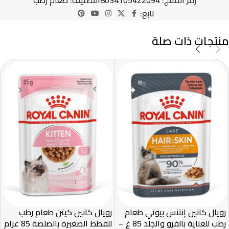
رمز المنتج:
8034105422094
التصنيف:
طعام رطب
تابع:
منتجات ذات صلة
رويال كانين إنتنس بيوتي طعام
رويال كانين كيتن طعام رطب
رطب للعناية بالفرو والجلد 85 غ –
للقطط الصغيرة بالصلصة 85 غرام