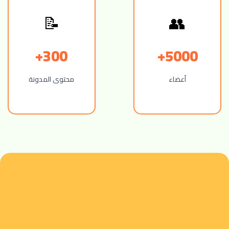
📝
👥
300+
5000+
أعضاء
محتوى المدونة