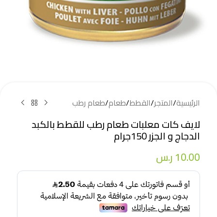
الرئيسية
/
المتجر
/
القطط
/
طعام
/
طعام رطب
لايف كات معلبات طعام رطب للقطط بالكبد
الدجاج و الجزر 150جرام
10.00
ر.س