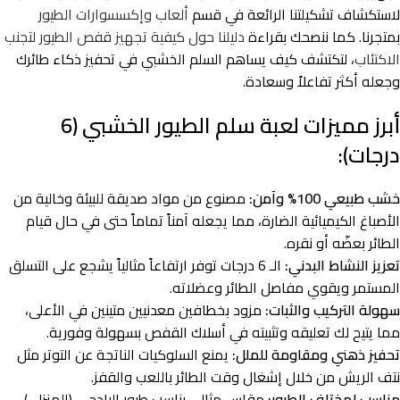
لاستكشاف تشكيلتنا الرائعة في قسم
ألعاب وإكسسوارات الطيور
بمتجرنا. كما ننصحك بقراءة
دليلنا حول كيفية تجهيز قفص الطيور لتجنب
الاكتئاب
، لتكتشف كيف يساهم السلم الخشبي في تحفيز ذكاء طائرك
وجعله أكثر تفاعلاً وسعادة.
أبرز مميزات لعبة سلم الطيور الخشبي (6
درجات):
خشب طبيعي 100% وآمن:
مصنوع من مواد صديقة للبيئة وخالية من
الأصباغ الكيميائية الضارة، مما يجعله آمناً تماماً حتى في حال قيام
الطائر بعضّه أو نقره.
تعزيز النشاط البدني:
الـ 6 درجات توفر ارتفاعاً مثالياً يشجع على التسلق
المستمر ويقوي مفاصل الطائر وعضلاته.
سهولة التركيب والثبات:
مزود بخطافين معدنيين متينين في الأعلى،
مما يتيح لك تعليقه وتثبيته في أسلاك القفص بسهولة وفورية.
تحفيز ذهني ومقاومة للملل:
يمنع السلوكيات الناتجة عن التوتر مثل
نتف الريش من خلال إشغال وقت الطائر باللعب والقفز.
مناسب لمختلف الطيور:
مقاس مثالي يناسب طيور البادجي (المنزلي)،