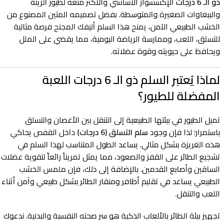
ذو الـ 6 درجات
الإكسسوار الأساسي والأكثر متعة لطيور الزينة
والببغاوات الصغيرة والمتوسطة. بفضل تصميمه المتين المصنوع من
الخشب الطبيعي الآمن، يمنح هذا السلم أليفك المجنح فرصة مثالية
للتسلق، اللعب، وممارسة الرياضة اليومية، مما يقضي على الملل
ويحافظ على حيويته وقوة عضلاته.
لماذا يُعتبر السلم ذو الـ 6 درجات اللعبة
المفضلة للطيور؟
تميل الطيور في بيئتها الطبيعية إلى التنقل بين الأغصان والتسلق
باستمرار؛ لذا فإن وجود
سلم التسلق (6 درجات)
داخل القفص يحاكي
هذه الغريزة بشكل مثالي. يساعد الطول المتناسب لهذا السلم في
تشجيع الطائر على القفز والصعود، مما يمثل تمريناً رائعاً لتقوية عضلات
الساقين وأصابع القدمين. بالإضافة إلى ذلك، فإن ملمس الخشب
الطبيعي يساعد في تقليم أظافر ومنقار الطائر بشكل طبيعي وآمن أثناء
اللعب والتنقل.
تجهيز بيئة الطائر بالألعاب الذكية هو سر صحته النفسية والبدنية. ندعوك