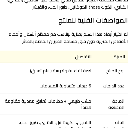
الكناري، الكوك those الكوكاتيل، طيور الحب، والفيشر.
المواصفات الفنية للمنتج
تم اختيار أبعاد هذا السلم بعناية ليتناسب مع معظم أشكال وأحجام
الأقفاص المنزلية دون خنق مساحة الطيران الخاصة بالطائر.
الميزة
التفاصيل
نوع المنتج
لعبة تفاعلية وتدريبية (سلم تسلق)
عدد الدرجات
6 درجات متساوية المسافات
المادة
خشب طبيعي + خطافات تعليق معدنية مقاومة
المصنعة
للصدأ
الفئة
البادجي، الكوكا تيل، الكناري، طيور الحب،