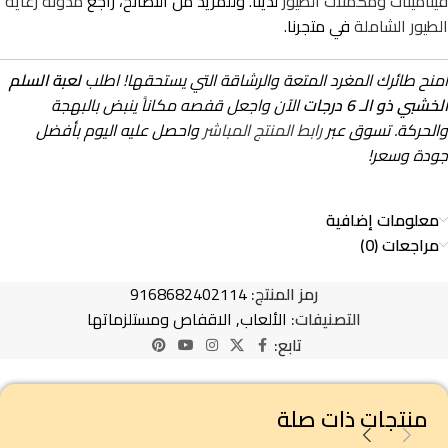
فيتامينات ومكملات الطيور
لدينا. وللمزيد من النصائح، راجع
مدونة رعاية
الطيور الشاملة
في متجرنا.
امنح طائرك المغرد المتعة والرشاقة التي يستحقها! اطلب
لعبة السلم
الخشبي ذو الـ 6 درجات
الآن واجعل قفصه مكاناً ينبض بالبهجة
والحركة. تسوق عبر
رابط المنتج المباشر
واحصل عليه اليوم بأفضل
جودة وسعر!
معلومات إضافية
مراجعات (0)
رمز المنتج:
9168682402114
التصنيفات:
الألعاب
,
الاقفاص ومستلزماتها
تابع:
منتجات ذات صلة