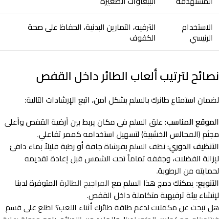
المستهدفة
الببغاوات الصغيرة
الاستخدام
الترفيه، التمارين البدنية، الحفاظ على صحة
الرئيسي
الكفوف
نصائح لترتيب ألعاب الطائر داخل القفص
لضمان استمتاع طائرك بالسلم بشكل آمن، اتبع الإرشادات التالية:
الموقع المناسب:
علق السلم في مكان يربط بين أرضية القفص وأعلى
مجثم (المجالس الخشبية) لتسهيل استخدامه كممر تفاعلي.
التنظيف الدوري:
نظف السلم بفرشاة جافة أو رطبة قليلاً بماء دافئ
لإزالة الفضلات، وجففه تماماً تحت الشمس قبل إعادة تقديمه
لحمايته من الرطوبة.
التنويع:
يمكنك دمج هذا السلم مع
المراجيح الطائرة
المتوفرة لدينا
لإنشاء بيئة ترفيهية متكاملة داخل القفص.
هل تبحث عن مكملات لدعم طاقة طائرك أثناء اللعب؟ اطلع على قسم