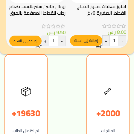
ابلاوز معلبات صدور الدجاج
رويال كانين ستيريلايسد طعام
جرا
للقطط الصغيرة 70غ
رطب للقطط المعقمة بالمرق
85 غ – Royal Canin
.00
8.00
ر.س
9.50
ر.س
-
+
-
+
-
إضافة إلى السلة
إضافة إلى السلة
📦
🦴
19630+
2000+
المنتجات
تم اكتمال الطلب