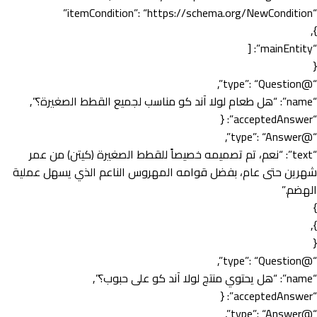
“itemCondition”: “https://schema.org/NewCondition”
},
“mainEntity”: [
{
“@type”: “Question”,
“name”: “هل طعام لولا آند كو مناسب لجميع القطط الصغيرة؟”,
“acceptedAnswer”: {
“@type”: “Answer”,
“text”: “نعم، تم تصميمه خصيصاً للقطط الصغيرة (كيتن) من عمر
شهرين حتى عام، بفضل قوامه المهروس الناعم الذي يسهل عملية
الهضم.”
}
},
{
“@type”: “Question”,
“name”: “هل يحتوي منتج لولا آند كو على حبوب؟”,
“acceptedAnswer”: {
“@type”: “Answer”,