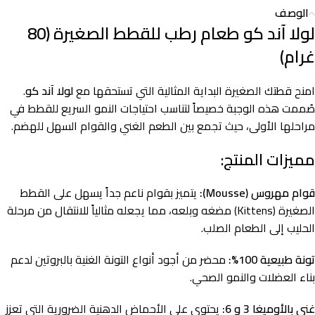
الوصف
لولا آند كو طعام رطب للقطط الصغيرة (80
غرام)
امنح قطتك الصغيرة البداية المثالية التي تستحقها مع
لولا آند كو
.
صُممت هذه الوجبة خصيصاً لتناسب احتياجات النمو السريع للقطط في
مراحلها الأولى، حيث تجمع بين الطعم الغني والقوام السهل للهضم.
مميزات المنتج:
قوام مهروس (Mousse):
يتميز بقوام ناعم جداً يسهل على القطط
الصغيرة (Kittens) مضغه وبلعه، مما يجعله مثالياً للانتقال من مرحلة
الحليب إلى الطعام الصلب.
تونة طبيعية 100%:
محضر من أجود أنواع التونة الغنية بالبروتين لدعم
بناء العضلات والنمو الصحي.
غني بالأوميغا 3 و 6:
يحتوي على الأحماض الدهنية الضرورية التي تعزز