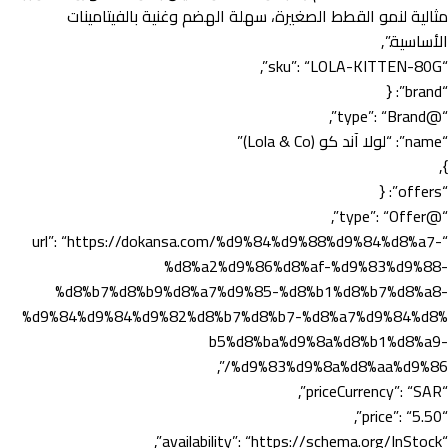
مثالية لنمو القطط الصغيرة، سهلة الهضم وغنية بالفيتامينات
الأساسية.”,
“sku”: “LOLA-KITTEN-80G”,
“brand”: {
“@type”: “Brand”,
“name”: “لولا آند كو (Lola & Co)”
},
“offers”: {
“@type”: “Offer”,
“url”: “https://dokansa.com/%d9%84%d9%88%d9%84%d8%a7-
%d8%a2%d9%86%d8%af-%d9%83%d9%88-
%d8%b7%d8%b9%d8%a7%d9%85-%d8%b1%d8%b7%d8%a8-
%d9%84%d9%84%d9%82%d8%b7%d8%b7-%d8%a7%d9%84%d8%
b5%d8%ba%d9%8a%d8%b1%d8%a9-
%d9%83%d9%8a%d8%aa%d9%86/”,
“priceCurrency”: “SAR”,
“price”: “5.50”,
“availability”: “https://schema.org/InStock”,