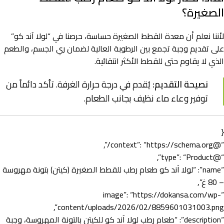
الصغيرة؟
لأننا نعلم أن معدة القطط الصغيرة حساسة، حرصنا في “لولا آند كو”
على تقديم وجبة تجمع بين الرطوبة العالية لضمان ري الجسم، والطعم
الذي لا يقاوم حتى للقطط الأكثر انتقائية.
نصيحة التقديم:
يُقدم في درجة حرارة الغرفة. تأكد دائماً من
توفير وعاء ماء نظيف بجانب الطعام.
{
“@context”: “https://schema.org/”,
“@type”: “Product”,
“name”: “لولا آند كو طعام رطب للقطط الصغيرة (كيتن) بتونة مهروسة
– 80 غ”,
“image”: “https://dokansa.com/wp-
content/uploads/2026/02/8859601031003.png”,
“description”: “طعام رطب لولا آند كو للكيتن بالتونة المهروسة، وجبة