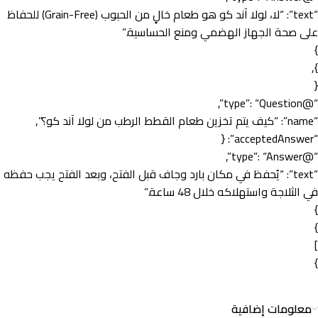
“text”: “لا، لولا آند كو هو طعام خالٍ من الحبوب (Grain-Free) للحفاظ
على صحة الجهاز الهضمي ومنع الحساسية.”
}
},
{
“@type”: “Question”,
“name”: “كيف يتم تخزين طعام القطط الرطب من لولا آند كو؟”,
“acceptedAnswer”: {
“@type”: “Answer”,
“text”: “يُحفظ في مكان بارد وجاف قبل الفتح، وبعد الفتح يجب حفظه
في الثلاجة واستهلاكه خلال 48 ساعة.”
}
}
]
}
معلومات إضافية