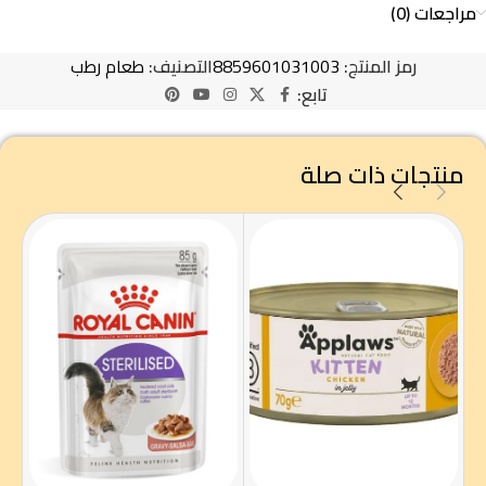
مراجعات (0)
رمز المنتج:
8859601031003
التصنيف:
طعام رطب
تابع:
منتجات ذات صلة
لاي