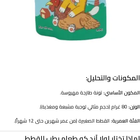
المكونات والتحليل:
المكون الأساسي:
تونة طازجة مهروسة.
الوزن:
80 غرام (حجم مثالي لوجبة مشبعة ومغذية).
الفئة العمرية:
القطط الصغيرة (من عمر شهرين حتى 12 شهراً).
لماذا تختار لولا آند كو طعام رطب للقطط