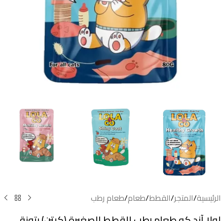
الرئيسية
/
المتجر
/
القطط
/
طعام
/
طعام رطب
لولا آند كو طعام رطب للقطط الصغيرة (كيتن) بتونة