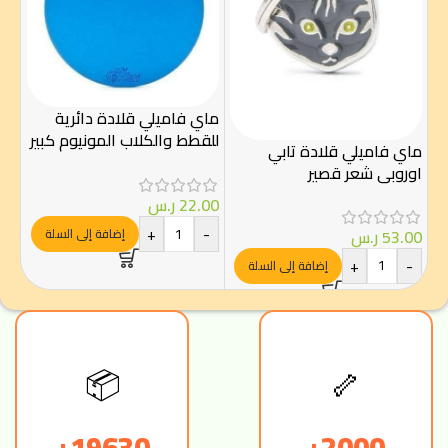
ماي فاميلي قلادة دائرية
ماي
للقطط والكلاب المونيوم كبير
ذهب
ماي فاميلي قلادة تابي
لون ازرق
اوروبي شعر قصير
00
22.00
ر.س
-
+
-
53.00
ر.س
إضافة إلى السلة
+
-
إضافة إلى السلة
📦
🦴
19630+
2000+