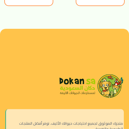
متجرك الموثوق لجميع احتياجات حيوانك الأليف. نوفر أفضل المنتجات
الطبيعية والصحية.