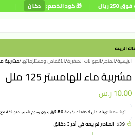
|
|
يوم
دكان
🎁 كود الخصم:

أسماك ال
مستر 125 ملل
/
الأقفاص ومستلزماتها
/
الحيوانات الصغيرة
/
المتجر
/
الرئيسية
مشربية ماء للهامستر 125 ملل
ر.س
10.00
العناصر تم بيعه في آخر 3 دقائق
539