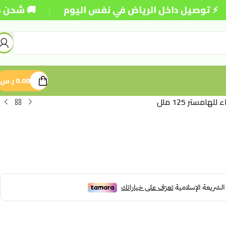
|
وصيل داخل الرياض في نفس اليوم
🚚 شحن مجاني للط
0.00
ر.س
لهامستر 125 ملل