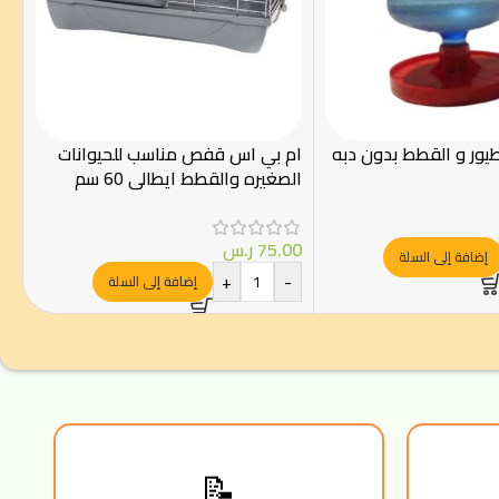
طيور و القطط بدون دبه
ام بي اس قفص مناسب للحيوانات
الصغيره والقطط ايطالي 60 سم
75.00
ر.س
إضافة إلى السلة
+
-
إضافة إلى السلة
📝