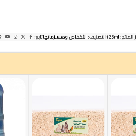
 المنتج:
125ml
التصنيف:
الأقفاص ومستلزماتها
تابع: