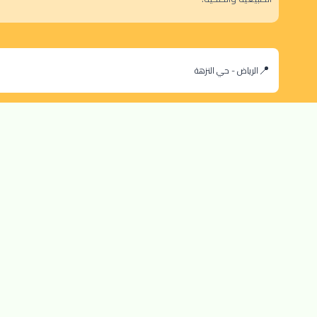
الرياض - حي النزهة
orders@dokansa.com
© 2025 جميع حقوق النشر محفوظة لمتجر دكان السعودية |
تطوير بن سالم