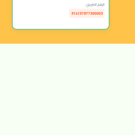
الرقم الضريبي:
314157877300003