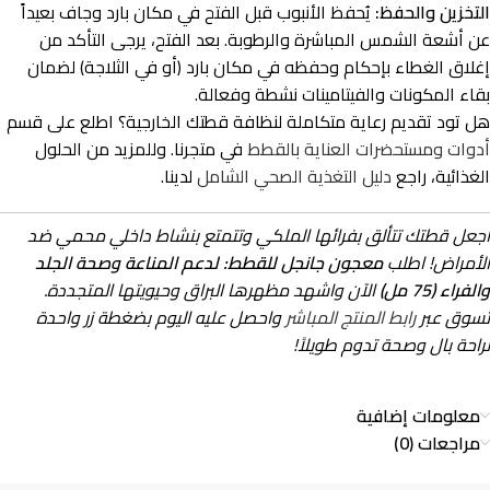
التخزين والحفظ:
يُحفظ الأنبوب قبل الفتح في مكان بارد وجاف بعيداً
عن أشعة الشمس المباشرة والرطوبة. بعد الفتح، يرجى التأكد من
إغلاق الغطاء بإحكام وحفظه في مكان بارد (أو في الثلاجة) لضمان
بقاء المكونات والفيتامينات نشطة وفعالة.
هل تود تقديم رعاية متكاملة لنظافة قطتك الخارجية؟ اطلع على قسم
أدوات ومستحضرات العناية بالقطط
في متجرنا. وللمزيد من الحلول
الغذائية، راجع
دليل التغذية الصحي الشامل
لدينا.
اجعل قطتك تتألق بفرائها الملكي وتتمتع بنشاط داخلي محمي ضد
الأمراض! اطلب
معجون جانجل للقطط: لدعم المناعة وصحة الجلد
والفراء (75 مل)
الآن واشهد مظهرها البراق وحيويتها المتجددة.
تسوق عبر
رابط المنتج المباشر
واحصل عليه اليوم بضغطة زر واحدة
لراحة بال وصحة تدوم طويلاً!
معلومات إضافية
مراجعات (0)