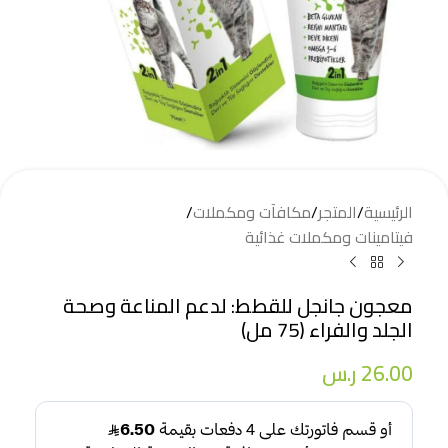
الرئيسية
/
المتجر
/
مكافآت ومكملات
/
فيتامينات ومكملات غذائية
معجون جانجل للقطط: لدعم المناعة وصحة
الجلد والفراء (75 مل)
26.00
ر.س