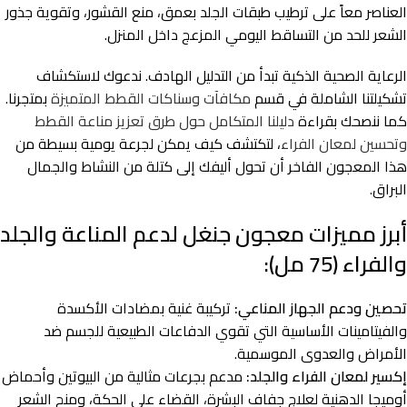
العناصر معاً على ترطيب طبقات الجلد بعمق، منع القشور، وتقوية جذور
الشعر للحد من التساقط اليومي المزعج داخل المنزل.
الرعاية الصحية الذكية تبدأ من التدليل الهادف. ندعوك لاستكشاف
تشكيلتنا الشاملة في قسم
مكافآت وسناكات القطط المتميزة
بمتجرنا.
كما ننصحك بقراءة
دليلنا المتكامل حول طرق تعزيز مناعة القطط
وتحسين لمعان الفراء
، لتكتشف كيف يمكن لجرعة يومية بسيطة من
هذا المعجون الفاخر أن تحول أليفك إلى كتلة من النشاط والجمال
البراق.
أبرز مميزات معجون جنغل لدعم المناعة والجلد
والفراء (75 مل):
تحصين ودعم الجهاز المناعي:
تركيبة غنية بمضادات الأكسدة
والفيتامينات الأساسية التي تقوي الدفاعات الطبيعية للجسم ضد
الأمراض والعدوى الموسمية.
إكسير لمعان الفراء والجلد:
مدعم بجرعات مثالية من البيوتين وأحماض
أوميجا الدهنية لعلاج جفاف البشرة، القضاء على الحكة، ومنح الشعر