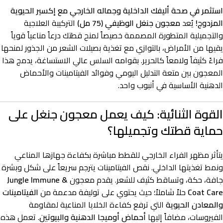
استثمر في صحة أليفك الداخلية وجماله الخارجي مع إكسير الحيوية
المزدوج!
يُعد
معجون جنغل الوظيفي (75 مل)
التركيبة العلاجية
والتجميلية المتطورة المصممة خصيصاً لمنح قطتك درعاً مناعياً قوياً
يقيها من الأمراض، بالتوازي مع تغذية بصيلات الشعر من الجذور لمنحها
فراءً كثيفاً ولامعاً كالحرير. بقوامه السلس عالي الاستساغة، يدمج هذا
المعجون بين متعة التدليل اليومي وفوائد الفيتامينات والأحماض
الدهنية الأساسية في أنبوب واحد.
القوة الثنائية: كيف يعمل معجون جنغل على
حماية قطتك وتجميلها؟
يتأثر مظهر الفراء الخارجي للقطط مباشرة بكفاءة جهازها المناعي
ونمط تغذيتها الداخلي. نقص الفيتامينات يترجم سريعاً على شكل وبشرة
جافة، حكة، وتساقط كثيف للشعر. يقدم معجون
Jungle Immune &
Coat Care
حلاً شاملاً؛ حيث يحتوي على توليفة مدعمة من
الفيتامينات
والمعادن الحيوية
التي ترفع كفاءة الخلايا المناعية لمقاومة
الفيروسات، مضافاً إليها
أحماض أوميجا الدهنية والبيوتين
. تعمل هذه