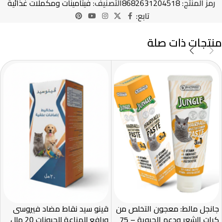
رمز المنتج:
8682631204518
التصنيف:
فيتامينات ومكملات غذائية
تابع:
منتجات ذات صلة
جانجل مالط: معجون التخلص من
قينو سيد نقاط مضاد فيروسى
كرات الشعر ودعم الحيوية – 75
ورافع للمناعة للحيونات 20 ملل