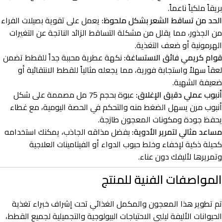
بريقاً ملكياً ناعماً.
الحد من تساقط الشعر بشكل ملحوظ:
يعمل على تقوية بصيلات الفراء
من الجذور، مما يقلل من مشكلة التساقط الزائد الناتجة عن التغيرات
الهرمونية أو ضعف التغذية.
قوام كريمي فائق الاستساغة:
نكهة عطرية محببة جداً للقطط تضمن
لعقاً سهلاً واستجابة فورية، مما يجعله مثالياً للقطط الانتقائية أو
ضعيفة الشهية.
أنبوب عملي دقيق الإغلاق:
عبوة بحجم 75 مل مصممة على شكل
أنبوب مرن يسهل الضغط منه والتحكم في الحصة اليومية، مع غطاء
يحفظ جودة ومكونات المعجون طازجة.
مساعد مثالي لتمرير الأدوية:
بفضل مذاقه الجاذب، يمكنك استخدامه
كحيلة ذكية لإخفاء وخلط حبوب الدواء أو الفيتامينات العلاجية
وتمريرها لأليفك دون عناء.
المواصفات الفنية للمنتج
تم تطوير هذا المعجون والمكمل الغذائي تحت إشراف خبراء تغذية
الحيوانات الأليفة ليلبي الاحتياجات البيولوجية والتجميلية لجميع القطط،