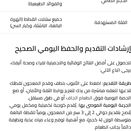
الحجم الصافي
والفوائد الطبيعية)
جميع سلالات القطط (الهررة
الفئة المستهدفة
البالغة، الناشئة، وكبار السن)
إرشادات التقديم والحفظ اليومي الصحيح
للحصول على أفضل النتائج الوقائية والتجميلية لفراء وصحة أليفك،
يرجى اتباع الآتي:
طريقة التقديم:
اضغط على الأنبوب بلطف وقدم المعجون لقطتك
لتدعها تلعقه مباشرة من يدك لتعزيز روابط الثقة والأمان، أو ضع
الحصة اليومية فوق
الطعام الجاف
أو في طبق مستقل.
الجرعة اليومية الموصى بها:
يُقدم كوجبة تكميلية ومكمل يومي.
يُنصح بتقديم حوالي 2 إلى 3 سم من المعجون يومياً للقطة البالغة
متوسطة الوزن (4 كجم)، مع أهمية توفير وعاء مياه عذبة ونظيفة
دائماً بجانب الطعام.