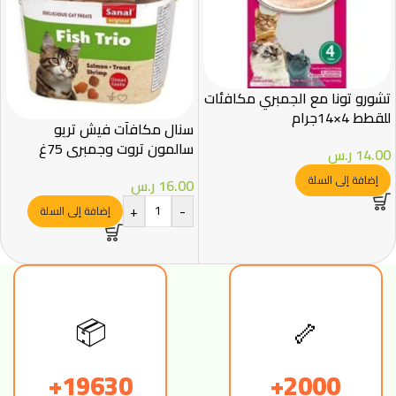
تشورو تونا مع الجمبري مكافئات
للقطط 4×14جرام
سنال مكافآت فیش تريو
سالمون تروت وجمبري 75غ
14.00
ر.س
إضافة إلى السلة
16.00
ر.س
+
-
إضافة إلى السلة
📦
🦴
19630+
2000+