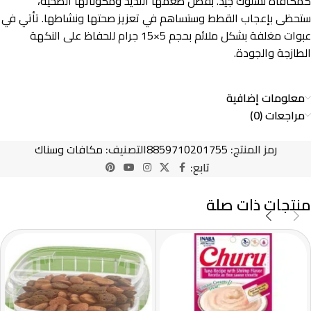
كمكافأة لسلوك جيد. بفضل طعمها اللذيذ ومكوناتها الصحية،
ستحظى بإعجاب القطط وستساهم في تعزيز صحتها ونشاطها. تأتي في
عبوات مغلفة بشكل ملائم بحجم 5×15 جرام للحفاظ على النكهة
الطازجة والجودة.
معلومات إضافية
مراجعات (0)
رمز المنتج:
8859710201755
التصنيف:
مكافات وسناك
تابع:
منتجات ذات صلة