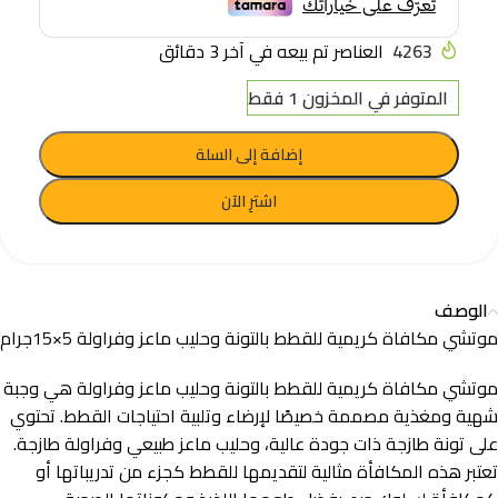
4263
العناصر تم بيعه في آخر 3 دقائق
المتوفر في المخزون 1 فقط
إضافة إلى السلة
اشترِ الآن
الوصف
موتشي مكافاة كريمية للقطط بالتونة وحليب ماعز وفراولة 5×15جرام
موتشي مكافاة كريمية للقطط بالتونة وحليب ماعز وفراولة هي وجبة
شهية ومغذية مصممة خصيصًا لإرضاء وتلبية احتياجات القطط. تحتوي
على تونة طازجة ذات جودة عالية، وحليب ماعز طبيعي وفراولة طازجة.
تعتبر هذه المكافأة مثالية لتقديمها للقطط كجزء من تدريباتها أو