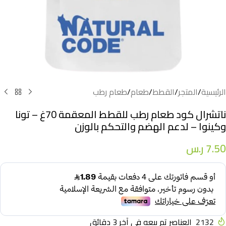
الرئيسية
/
المتجر
/
القطط
/
طعام
/
طعام رطب
ناتشرال كود طعام رطب للقطط المعقمة 70غ – تونا
وكينوا – لدعم الهضم والتحكم بالوزن
7.50
ر.س
2132
العناصر تم بيعه في آخر 3 دقائق