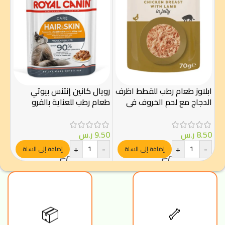
ابلاوز طعام رطب للقطط اظرف
رويال كانين إنتنس بيوتي
شيز
الدجاج مع لحم الخروف في
طعام رطب للعناية بالفرو
مع ل
الجيلي 70غ
والجلد 85 غ – Royal Canin
.00
8.50
ر.س
9.50
ر.س
-
+
-
+
-
إضافة إلى السلة
إضافة إلى السلة
🦴
📦