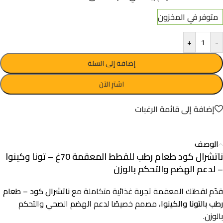
متوفر في المخزون
+
-
إضافة إلى السلة
اشترِ الآن
إضافة إلى قائمة الرغبات
الوصف
ناتشرال كود طعام رطب للقطط المعقمة 70غ – تونا وكينوا
– لدعم الهضم والتحكم بالوزن
قدّم لقطتك المعقمة تجربة غذائية متكاملة مع
ناتشرال كود – طعام
رطب بالتونا والكينوا
، مصمم خصيصًا لدعم الهضم الصحي والتحكم
بالوزن.