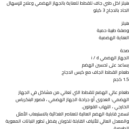
هيلز اكل طبي جاف للقطط للعناية بالجهاز الهضمي وعلاج للإسهال
الحاد بالدجاج 3 كيلو
هيلز
وصفة طبية حمية
العناية الهضمية
صحة
الجهاز الهضمي i / d
يساعد على تحسين الهضم
طعام القطط الجاف مع كيس الدجاج
1.5 كجم
طعام عالي الهضم للقطط التي تعاني من مشاكل في الجهاز
الهضمي: العدوى أو جراحة الجهاز الهضمي ، قصور البنكرياس
الخارجي ، التهاب القولون.
تسمح قابلية الهضم العالية للعناصر الغذائية بالاستيعاب الأمثل
والمعدل العالي للألياف القابلة للذوبان يفضل تطور النباتات المعوية
الطبيعية.