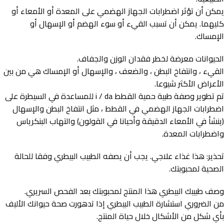
يمكن أن تؤثر اضطرابات الجهاز الهضمي على المعدة أو الأمعاء أو
كليهما. يمكن أن تسبب القيء أو سوء الهضم أو الإسهال أو
الإمساك.
الحيوانات معرضة لخطر فقدان الوزن والجفاف.
القيء ، وانتفاخ البطن ، والضعف ، والإسهال أو الإمساك هي من بين
الأعراض الأكثر شيوعا.
تم تطوير وصفة طبية حمية القطط i / da للمساعدة في السيطرة على
اضطرابات الجهاز الهضمي في القطط ، مثل انتفاخ البطن والإسهال
(ينشأ في الأمعاء الدقيقة وأحيانا في القولون) والتهاب البنكرياس
واضطرابات المعدة.
تحذير: هذا غذاء علاجي. يجب أن يصفه الطبيب البيطري وفقا للحالة
الصحية لمحبوبتك.
وصف طبيبك البيطري هذا المنتج لمحبوبتك بعد الفحص السريري.
من الضروري استشارة الطبيب البيطري إذا تدهورت صحة حيوانك الأليف
بأي شكل من الأشكال خلال حياة المنتج.