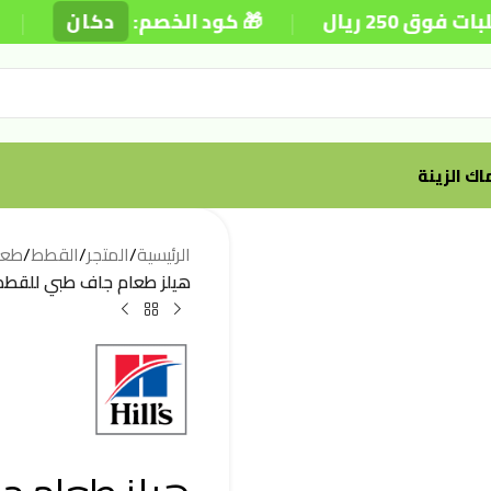
|
|
ريال
🎁 كود الخصم:
دكان
⚡
ك الزينة
الرئيسية
/
المتجر
/
القطط
/
طعا
هيلز طعام جاف طبي للقطط البالغة w/d لتقليل الوزن 