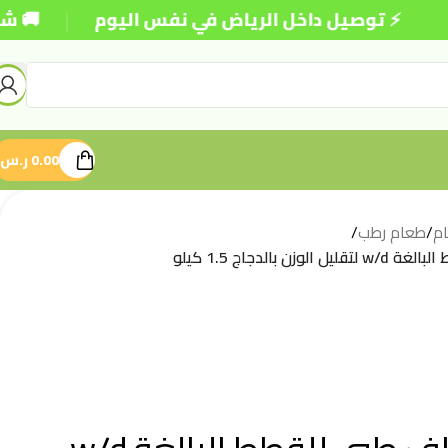
|
 توصيل داخل الرياض في نفس اليوم
🚚 شحن مجاني 
0.00
ر.س
م
/
طعام رطب
/
بالدجاج 1.5 كيلو