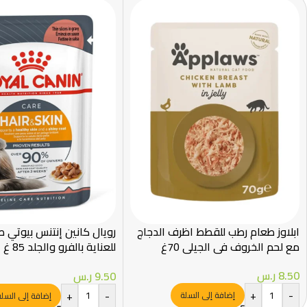
ابلاوز طعام رطب للقطط اظرف الدجاج
رويال كانين إنتنس بيوتي 
مع لحم الخروف في الجيلي 70غ
Canin
8.50
ر.س
9.50
ر.س
+
-
+
-
إضافة إلى السلة
إضافة إلى السل