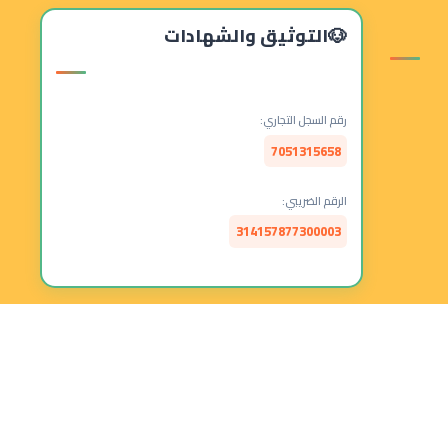
التوثيق والشهادات
رقم السجل التجاري:
7051315658
الرقم الضريبي:
314157877300003