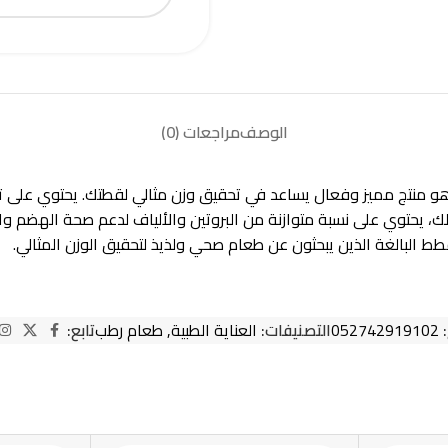
الوصف
مراجعات (0)
 جاف طبي للقطط البالغة w/d لتقليل الوزن بالدجاج 1.5 كيلو هو منتج مميز وفعال يساعد في تحقيق وز
 يحتوي على نسبة متوازنة من البروتين والألياف لدعم صحة الهضم والح
قطط البالغة الذين يبحثون عن طعام صحي ولذيذ لتحقيق الوزن المثالي.
:
052742919102
التصنيفات:
العناية الطبية
,
طعام رطب
تابع: