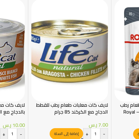
طعام رطب
لايف كات معلبات طعام رطب للقطط
لايف كات مع
للعناية بالفرو والجلد 85 غ – Royal
الدجاج مع الكركند 85 جرام
بالدجاج مع ا
150جرام
7.00
ر.س
10.00
ر.س
+
-
+
-
إضافة إلى السلة
ة