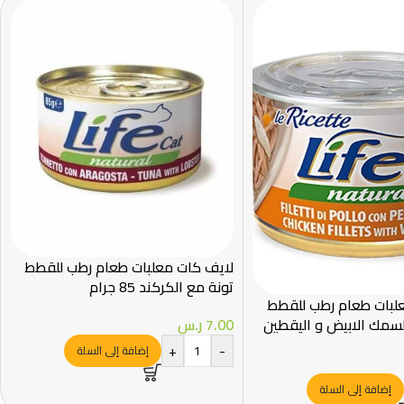
لايف كات معلبات طعام رطب للقطط
تونة مع الكركند 85 جرام
لبات طعام رطب للقطط
لسمك الابيض و اليقطين
7.00
ر.س
+
-
إضافة إلى السلة
إضافة إلى السلة