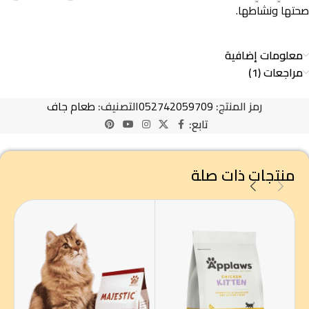
صحتها ونشاطها.
معلومات إضافية
مراجعات (1)
رمز المنتج:
052742059709
التصنيف:
طعام جاف
تابع:
منتجات ذات صلة