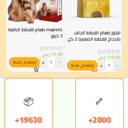
majestic طعام للقطط البالغة
ابلاوز طعام القطط الجاف
3 كيلو
بالدجاج للقطط الصغيرة 2 كج
الصغي
75.00
ر.س
110.00
ر.س
00
+
-
إضافة إلى السلة
-
+
-
إضافة إلى السلة
📦
🦴
19630+
2000+