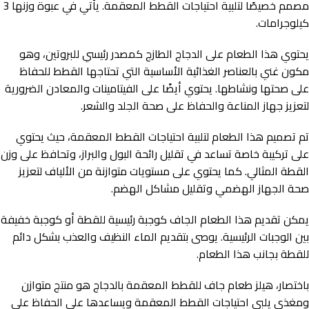
مصمم خصيصًا لتلبية احتياجات القطط المعقمة. يأتي في عبوة وزنها 3
كيلوجرامات.
يحتوي هذا الطعام على الدجاج الطازج كمصدر رئيسي للبروتين، وهو
مكون غني بالعناصر الغذائية الأساسية التي تحتاجها القطط للحفاظ
على صحتها ونشاطها. يحتوي أيضًا على الفيتامينات والمعادن الضرورية
لتعزيز جهاز المناعة والحفاظ على صحة الجلد والشعر.
تم تصميم هذا الطعام لتلبية احتياجات القطط المعقمة، حيث يحتوي
على تركيبة خاصة تساعد في تقليل رائحة البول والبراز، وتحافظ على وزن
القطة المثالي. كما يحتوي على مستويات متوازنة من الألياف لتعزيز
صحة الجهاز الهضمي وتقليل مشاكل الهضم.
يمكن تقديم هذا الطعام الجاف كوجبة رئيسية للقطة أو كوجبة خفيفة
بين الوجبات الرئيسية. يوصى بتقديم الماء النظيف والعذب بشكل دائم
للقطة بجانب هذا الطعام.
باختصار، هيلز طعام جاف للقطط المعقمة بالدجاج هو منتج متوازن
ومغذي يلبي احتياجات القطط المعقمة ويساعدها على الحفاظ على