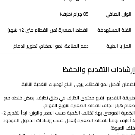
الوزن الصافي
85 جرام (ظرف)
الفئة المستهدفة
القطط الصغيرة (من الفطام حتى 12 شهر)
المزايا الطبية
دعم المناعة، نمو العظام، تطوير الدماغ
إرشادات التقديم والحفظ
لضمان أفضل نمو لقطتك، يرجى اتباع توصيات التغذية التالية:
طريقة التقديم:
يُفرغ محتوى الظرف في طبق نظيف. يمكن خلطه مع
طعام هيلز الجاف للقطط الصغيرة
لتنويع القوام.
الكمية الموصى بها:
تختلف الكمية حسب العمر والوزن؛ ابدأ بتقديم 2-
4 أظرف يومياً للقطط الصغيرة (تعدل حسب إرشادات الجدول الموجود
خلف العبوة).