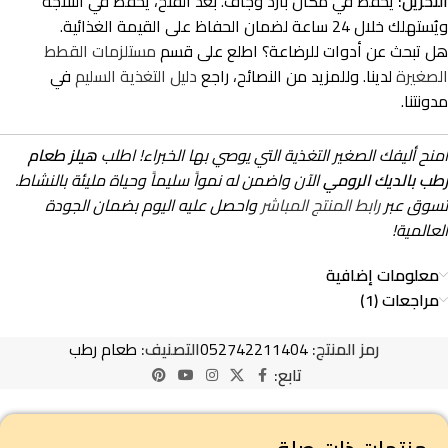
التخزين:
يُحفظ في مكان بارد وجاف. بعد الفتح، يُحفظ في الثلاجة
ويُستهلك خلال 24 ساعة لضمان الحفاظ على القيمة الغذائية.
هل تبحث عن أدوات للرضاعة؟ اطلع على قسم
مستلزمات القطط
الصغيرة
لدينا. وللمزيد من النصائح، راجع
دليل التغذية السليم
في
مدونتنا.
امنح أليفك الصغير التغذية التي يوصي بها الخبراء! اطلب
هيلز طعام
رطب بالديك الرومي
الآن واضمن له نمواً سليماً وحياة مليئة بالنشاط.
تسوق عبر
رابط المنتج المباشر
واحصل عليه اليوم بضمان الجودة
العالمية!
معلومات إضافية
مراجعات (1)
رمز المنتج:
052742211404
التصنيف:
طعام رطب
تابع: