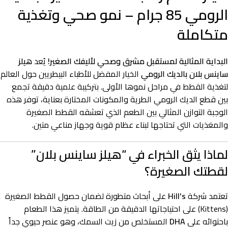
الرومي 85 جرام – نمو صحي وتغذية
متكاملة
البداية المثالية لمستقبل مشرق وصحي لأليفك الصغير!
يُعد
هيلز
ساينس بلان بالديك الرومي
الخيار المفضل للأطباء البيطريين حول العالم
لتغذية القطط في مراحل نموها الأولى. بتركيبة علمية دقيقة تجمع
بين قطع الديك الرومي الطرية والمكونات المختارة بعناية، توفر هذه
الوجبة التوازن المثالي بين الطعم الذي تعشقه القطط الصغيرة
والمغذيات التي تحتاجها لبناء عظام قوية وجهاز مناعي متين.
لماذا يثق الخبراء في “هيلز ساينس بلان”
لقطتك الصغيرة؟
تعتمد شركة
Hill’s
على أبحاث متطورة لضمان حصول القطط الصغيرة
(Kittens) على احتياجاتها الدقيقة من الطاقة. يتميز هذا الطعام
باحتوائه على
DHA
المستخلص من زيت السمك، وهو عنصر حيوي جداً