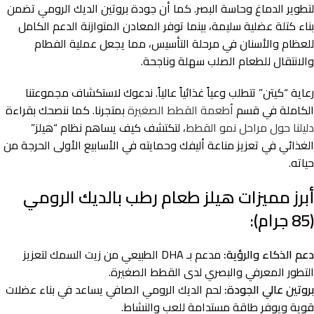
لتطوير الدماغ وحاسة البصر. كما أن جودة بروتين الديك الرومي تضمن
بناء كتلة عضلية سليمة، بينما توفر المعادن المتوازنة الدعم الكامل
للعظام والأسنان في مرحلة التأسيس، مما يجعل عملية الفطام
والانتقال للطعام الصلب سهلة وناجحة.
رعاية “كيتن” تتطلب وعياً غذائياً عالياً. ندعوك لاستكشاف مجموعتنا
الكاملة في قسم
أطعمة القطط الصغيرة
بمتجرنا. كما ننصحك بقراءة
دليلنا حول مراحل نمو القطط
، لتكتشف كيف يساهم نظام “هيلز”
الغذائي في تعزيز مناعة أليفك وحمايته في الأسابيع الأولى الحرجة من
حياته.
أبرز مميزات هيلز طعام رطب بالديك الرومي
(85 جرام):
دعم الذكاء والرؤية:
مدعم بـ DHA الطبيعي من زيت السمك لتعزيز
التطور المعرفي والبصري لدى القطط الصغيرة.
بروتين عالي الجودة:
لحم الديك الرومي الصافي يساعد في بناء عضلات
قوية ويوفر طاقة مستدامة للعب والنشاط.