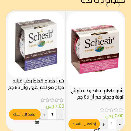
منتجات ذات صلة
كت
سمك
شيزر طعام قطط رطب فيليه
دجاج مع لحم بقري وأرز 85 جم
شيزر طعام قطط رطب شرائح
.50
تونة ودجاج مع أرز 85 جم
-
7.00
ر.س
+
-
إضافة إلى السلة
7.00
ر.س
+
-
إضافة إلى السلة