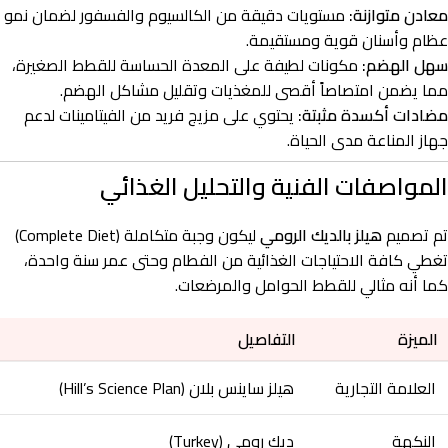
معادن متوازنة:
مستويات دقيقة من الكالسيوم والفسفور لضمان نمو
عظام وأسنان قوية ومستقيمة.
سهل الهضم:
مكونات لطيفة على المعدة الحساسة للقطط الصغيرة،
مما يضمن امتصاصاً أقصى للمغذيات وتقليل مشاكل الهضم.
مضادات أكسدة مثبتة:
يحتوي على مزيج فريد من الفيتامينات لدعم
جهاز المناعة مدى الحياة.
المواصفات الفنية والتحليل الغذائي
تم تصميم
هيلز بالديك الرومي
ليكون وجبة متكاملة (Complete Diet)
تغطي كافة الاحتياجات الغذائية من الفطام وحتى عمر سنة واحدة،
كما أنه مثالي للقطط الحوامل والمرضعات.
الميزة
التفاصيل
العلامة التجارية
هيلز ساينس بلان (Hill’s Science Plan)
النكهة
ديك رومي (Turkey)