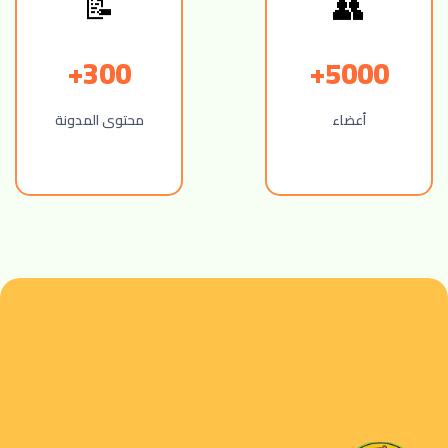
📝
👥
300+
5000+
أعضاء
محتوى المدونة