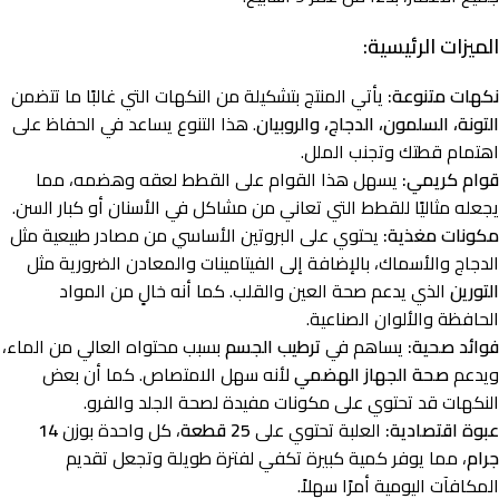
الميزات الرئيسية:
نكهات متنوعة:
يأتي المنتج بتشكيلة من النكهات التي غالبًا ما تتضمن
التونة، السلمون، الدجاج، والروبيان
. هذا التنوع يساعد في الحفاظ على
اهتمام قطتك وتجنب الملل.
قوام كريمي:
يسهل هذا القوام على القطط لعقه وهضمه، مما
يجعله مثاليًا للقطط التي تعاني من مشاكل في الأسنان أو كبار السن.
مكونات مغذية:
يحتوي على البروتين الأساسي من مصادر طبيعية مثل
الدجاج والأسماك، بالإضافة إلى الفيتامينات والمعادن الضرورية مثل
التورين
الذي يدعم صحة العين والقلب. كما أنه خالٍ من المواد
الحافظة والألوان الصناعية.
فوائد صحية:
يساهم في
ترطيب الجسم
بسبب محتواه العالي من الماء،
ويدعم
صحة الجهاز الهضمي
لأنه سهل الامتصاص. كما أن بعض
النكهات قد تحتوي على مكونات مفيدة لصحة الجلد والفرو.
عبوة اقتصادية:
العلبة تحتوي على
25 قطعة
، كل واحدة بوزن
14
جرام
، مما يوفر كمية كبيرة تكفي لفترة طويلة وتجعل تقديم
المكافآت اليومية أمرًا سهلاً.