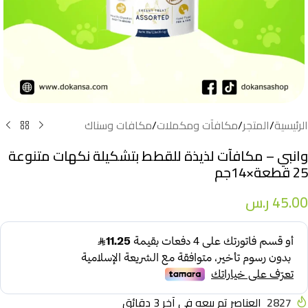
الرئيسية
/
المتجر
/
مكافآت ومكملات
/
مكافات وسناك
وانبي – مكافآت لذيذة للقطط بتشكيلة نكهات متنوعة
25 قطعة×14جم
45.00
ر.س
2827
العناصر تم بيعه في آخر 3 دقائق