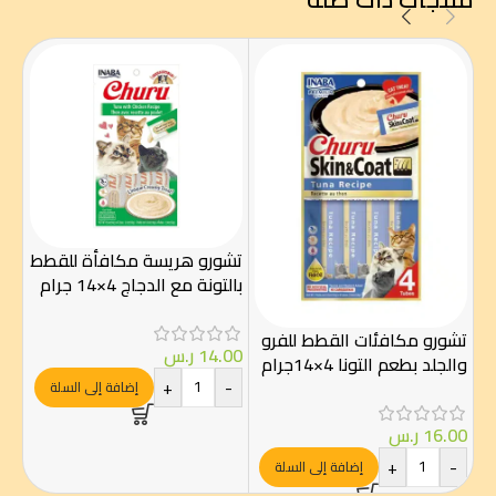
تشورو هريسة مكافأة للقطط
تش
بالتونة مع الدجاج 4×14 جرام
الدج
تشورو مكافئات القطط للفرو
14.00
ر.س
00
والجلد بطعم التونا 4×14جرام
-
+
-
إضافة إلى السلة
16.00
ر.س
+
-
إضافة إلى السلة