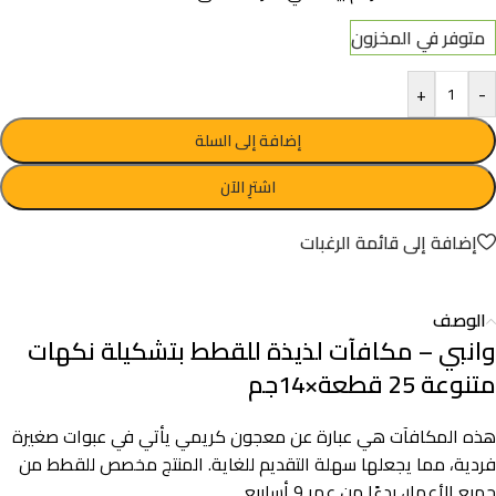
متوفر في المخزون
+
-
إضافة إلى السلة
اشترِ الآن
إضافة إلى قائمة الرغبات
الوصف
وانبي – مكافآت لذيذة للقطط بتشكيلة نكهات
متنوعة 25 قطعة×14جم
هذه المكافآت هي عبارة عن معجون كريمي يأتي في عبوات صغيرة
فردية، مما يجعلها سهلة التقديم للغاية. المنتج مخصص للقطط من
جميع الأعمار، بدءًا من عمر 9 أسابيع.