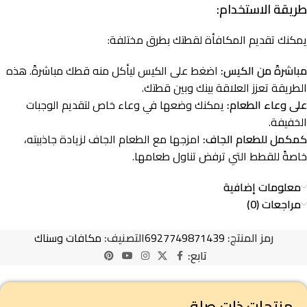
طريقة الاستخدام:
يمكنك تقديم المكافأة لقطتك بطرق مختلفة:
مباشرةً من الكيس:
اضغط على الكيس ليأكل منه قطك مباشرةً. هذه
الطريقة تعزز العلاقة بينك وبين قطتك.
على وعاء الطعام:
يمكنك وضعها في وعاء خاص لتقديم الوجبات
الخفيفة.
كمكمل للطعام الجاف:
امزجها مع الطعام الجاف لزيادة جاذبيته،
خاصةً للقطط التي ترفض تناول طعامها.
معلومات إضافية
مراجعات (0)
رمز المنتج:
6927749871439
التصنيف:
مكافات وسناك
تابع:
منتجات ذات صلة