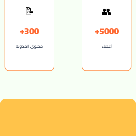
👥
📝
300+
5000+
أعضاء
محتوى المدونة