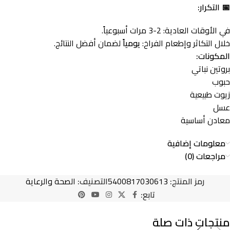
📅 التكرار:
في الأوقات العادية: 2-3 مرات أسبوعياً.
خلال التكاثر وإطعام الفراخ:
يومياً
لضمان أفضل النتائج.
المكونات:
بروتين نباتي
حبوب
زيوت طبيعية
عسل
معادن أساسية
معلومات إضافية
مراجعات (0)
رمز المنتج:
5400817030613
التصنيف:
الصحة والرعاية
تابع:
منتجات ذات صلة