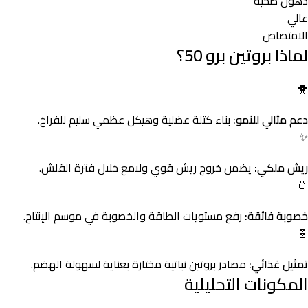
دهون صحية
عالي
الامتصاص
لماذا بروتين برو 50؟
🐥
دعم مثالي للنمو:
بناء كتلة عضلية وهيكل عظمي سليم للفراخ.
✨
ريش ملكي:
يضمن خروج ريش قوي ولامع خلال فترة القلش.
🥚
خصوبة فائقة:
رفع مستويات الطاقة والخصوبة في موسم الإنتاج.
🧬
تمثيل غذائي:
مصادر بروتين نباتية مختارة بعناية لسهولة الهضم.
المكونات التحليلية