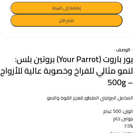
إضافة إلى السلة
اشترِ الآن
الوصف
يور باروت (Your Parrot) بروتين بلس:
لنمو مثالي للفراخ وخصوبة عالية للأزواج
– 500g
المكمل البروتيني المتطور لتعزيز القوة والنمو
الوزن: 500 غرام
بروتين خام
7.5%