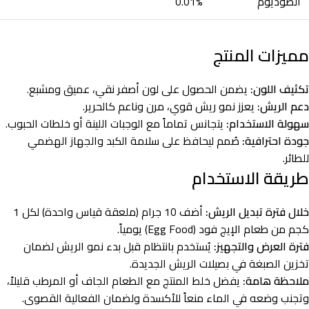
الصوديوم
0.01%
مميزات المنتج
تكثيف اللون:
يضمن الحصول على لون أصفر نقي، عميق ومشبع.
دعم الريش:
يعزز نمو ريش قوي، مرن وناعم كالحرير.
سهولة الاستخدام:
يتجانس تماماً مع الوجبات اللينة أو خلطات الحبوب.
جودة احترافية:
صُمم ليحافظ على سلامة الكبد والجهاز الهضمي
للطائر.
طريقة الاستخدام
خلال فترة تبديل الريش:
أضف 10 جرام (ملعقة قياس واحدة) لكل 1
كجم من طعام الإيج فود (Egg Food) يومياً.
فترة العرض والتجهيز:
يُستخدم بانتظام قبل بدء نمو الريش لضمان
تخزين الصبغة في بصيلات الريش الجديدة.
ملاحظة هامة:
يفضل خلط المنتج مع الطعام الجاف أو المرطب قليلاً،
وتجنب وضعه في الماء منعاً للأكسدة ولضمان الفعالية القصوى.