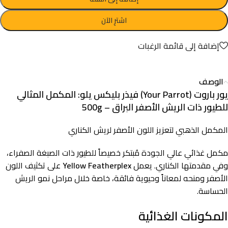
اشترِ الآن
إضافة إلى قائمة الرغبات
الوصف
يور باروت (Your Parrot) فيذر بليكس يلو: المكمل المثالي
للطيور ذات الريش الأصفر البراق – 500g
المكمل الذهبي لتعزيز اللون الأصفر لريش الكناري
مكمل غذائي عالي الجودة مُبتكر خصيصاً للطيور ذات الصبغة الصفراء،
وفي مقدمتها الكناري. يعمل
Yellow Featherplex
على تكثيف اللون
الأصفر ومنحه لمعاناً وحيوية فائقة، خاصة خلال مراحل نمو الريش
الحساسة.
المكونات الغذائية