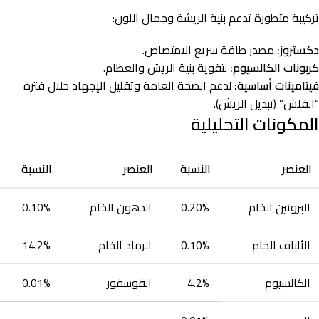
تركيبة متطورة تدعم بنية الريشة وجمال اللون:
دكستروز:
مصدر طاقة سريع الامتصاص.
كربونات الكالسيوم:
لتقوية بنية الريش والعظام.
فيتامينات أساسية:
لدعم الصحة العامة وتقليل الإجهاد خلال فترة
“القلش” (تبديل الريش).
المكونات التحليلية
العنصر
النسبة
العنصر
النسبة
البروتين الخام
0.20%
الدهون الخام
0.10%
الألياف الخام
0.10%
الرماد الخام
14.2%
الكالسيوم
4.2%
الفوسفور
0.01%