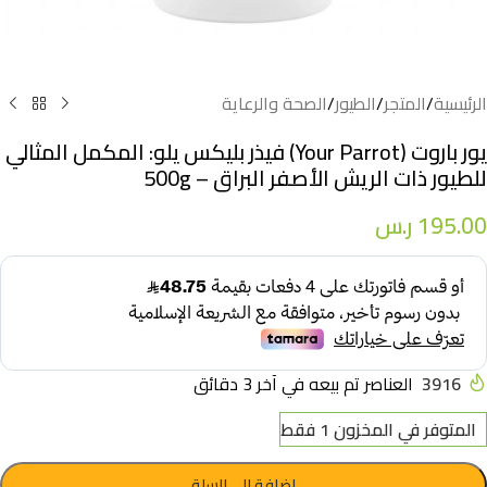
الرئيسية
/
المتجر
/
الطيور
/
الصحة والرعاية
يور باروت (Your Parrot) فيذر بليكس يلو: المكمل المثالي
للطيور ذات الريش الأصفر البراق – 500g
195.00
ر.س
3916
العناصر تم بيعه في آخر 3 دقائق
المتوفر في المخزون 1 فقط
إضافة إلى السلة