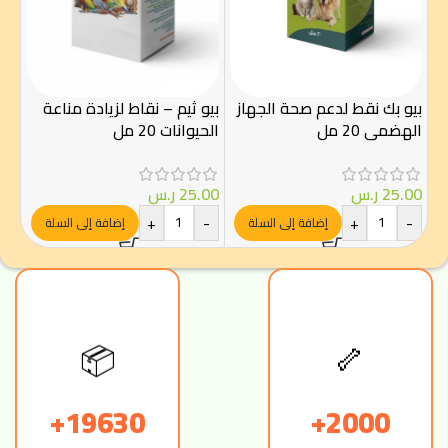
بيو بك نقط لدعم صحة الجهاز
بيو ثيم – نقاط لزيادة مناعة
الهضمي 20 مل
الحيوانات 20 مل
بلس
وخص
25.00
ر.س
25.00
ر.س
00
+
-
+
-
إضافة إلى السلة
إضافة إلى السلة
إ
🦴
📦
19630+
2000+