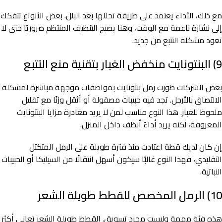
مع ذلك، الأداء يعتمد على طريقة تحللها بعد البلل. بعض الأنواع تتفكك
إلى نشارة ناعمة مع الوقت، وهنا يصبح التنظيف المنتظم ضروريًا حتى لا
تعود مشكلة التتبع من جديد.
9) البنتونايت منخفض الغبار بتقنية منع التتبع
بعض الشركات طورت رمل بنتونايت بمواصفات موجهة مباشرة لمشكلة
الالتصاق بالأرجل. تجد فيه حبيبات مصقولة أو أثقل وزنًا مع تقليل
ملحوظ للغبار. هذا النوع مناسب لمن لا يريد مغادرة مزايا البنتونايت
المعروفة، لكنه يريد أداءً أنظف داخل المنزل.
إن كان لديك قطة اعتادت منذ فترة طويلة على الرمل المتكتل
التقليدي، فهذا النوع غالبًا سيكون أسهل انتقالًا من السيليكا أو الحبيبات
النباتية.
10) الرمل المخصص للقطط طويلة الشعر
هذه فئة مهمة وليست مجرد تسويق. القطط طويلة الشعر تعاني أكثر