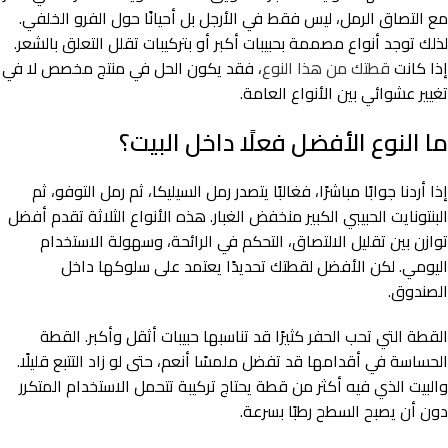
مع التصاق الرمل، ليس فقط في الأرجل بل أحيانًا حول الفرو الخلفي.
لذلك توجد أنواع مصممة بحبيبات أكبر أو بتركيبات تقلل التعلق بالشعر.
إذا كانت
قطتك من هذا النوع
، فقد يكون الحل في منتج مخصص لا في
تغيير عشوائي بين الأنواع العامة.
ما النوع الأفضل فعلًا داخل البيت؟
إذا أردنا جوابًا مباشرًا، فغالبًا يتصدر رمل السيليكا، ثم رمل التوفو، ثم
البنتونايت الحبيبي الكبير منخفض الغبار. هذه الأنواع الثلاثة تقدم أفضل
توازن بين تقليل الالتصاق، التحكم في الرائحة، وسهولة الاستخدام
اليومي. لكن الأفضل لقطتك تحديدًا يعتمد على سلوكها داخل
الصندوق.
القطة التي تحب الحفر كثيرًا قد تناسبها حبيبات أثقل وأكبر. القطة
الحساسة في أقدامها قد تفضل ملمسًا أنعم، حتى لو زاد التتبع قليلًا.
والبيت الذي فيه أكثر من قطة يحتاج تركيبة تتحمل الاستخدام المتكرر
دون أن يصبح السطح رطبًا بسرعة.