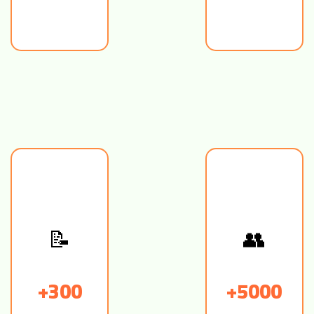
👥
📝
300+
5000+