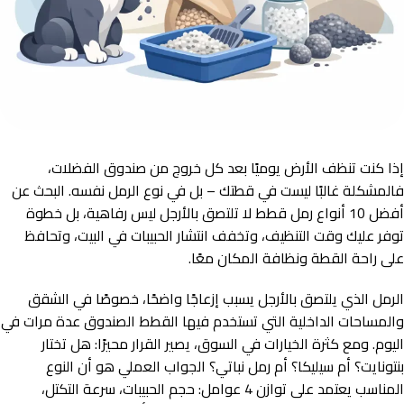
إذا كنت تنظف الأرض يوميًا بعد كل خروج من صندوق الفضلات،
فالمشكلة غالبًا ليست في قطتك – بل في نوع الرمل نفسه. البحث عن
أفضل 10 أنواع رمل قطط لا تلتصق بالأرجل ليس رفاهية، بل خطوة
توفر عليك وقت التنظيف، وتخفف انتشار الحبيبات في البيت، وتحافظ
على راحة القطة ونظافة المكان معًا.
الرمل الذي يلتصق بالأرجل يسبب إزعاجًا واضحًا، خصوصًا في الشقق
والمساحات الداخلية التي تستخدم فيها القطط الصندوق عدة مرات في
اليوم. ومع كثرة الخيارات في السوق، يصير القرار محيرًا: هل تختار
بنتونايت؟ أم سيليكا؟ أم رمل نباتي؟ الجواب العملي هو أن النوع
المناسب يعتمد على توازن 4 عوامل: حجم الحبيبات، سرعة التكتل،