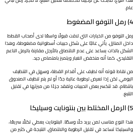
عام.
4) رمل التوفو المضغوط
رمل التوفو من الخيارات التي لاقت قبولًا واسعًا لدى أصحاب القطط
داخل المنازل. يأتي غالبًا على شكل حبيبات أسطوانية مضغوطة، وهذا
الشكل بالذات يساعد على عدم الالتصاق بالأرجل مقارنة بالرمل الناعم
التقليدي. كما أنه منخفض الغبار ويتميز بامتصاص جيد.
من نقاط قوته أنه لطيف على أقدام القطة، وسهل في التنظيف
اليومي. لكن إذا تعرض لرطوبة عالية جدًا أو لم يتم تنظيف الصندوق
بانتظام، قد تتكسر بعض الحبيبات وتفقد جزءًا من ميزتها في تقليل
التتبع.
5) الرمل المختلط بين بنتونايت وسيليكا
هذا النوع مناسب لمن يريد حلًا وسطًا. البنتونايت يعطي تكتلًا سريعًا،
والسيليكا تساعد في تقليل الرطوبة والالتصاق. النتيجة في كثير من