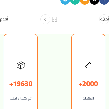
أحدث
أقدم
📦
🦴
19630+
2000+
المنتجات
تم اكتمال الطلب