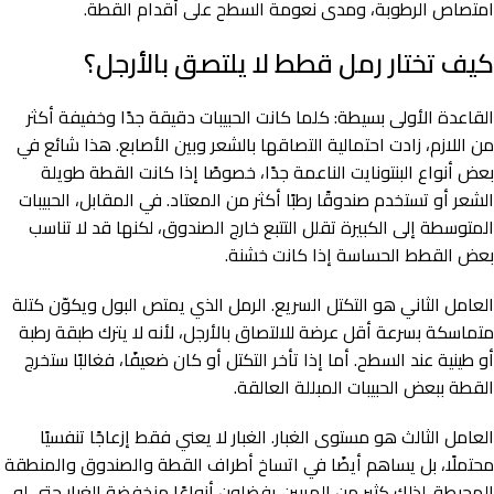
امتصاص الرطوبة، ومدى نعومة السطح على أقدام القطة.
كيف تختار رمل قطط لا يلتصق بالأرجل؟
القاعدة الأولى بسيطة: كلما كانت الحبيبات دقيقة جدًا وخفيفة أكثر
من اللازم، زادت احتمالية التصاقها بالشعر وبين الأصابع. هذا شائع في
بعض أنواع البنتونايت الناعمة جدًا، خصوصًا إذا كانت القطة طويلة
الشعر أو تستخدم صندوقًا رطبًا أكثر من المعتاد. في المقابل، الحبيبات
المتوسطة إلى الكبيرة تقلل التتبع خارج الصندوق، لكنها قد لا تناسب
بعض القطط الحساسة إذا كانت خشنة.
العامل الثاني هو التكتل السريع. الرمل الذي يمتص البول ويكوّن كتلة
متماسكة بسرعة أقل عرضة للالتصاق بالأرجل، لأنه لا يترك طبقة رطبة
أو طينية عند السطح. أما إذا تأخر التكتل أو كان ضعيفًا، فغالبًا ستخرج
القطة ببعض الحبيبات المبللة العالقة.
العامل الثالث هو مستوى الغبار. الغبار لا يعني فقط إزعاجًا تنفسيًا
محتملًا، بل يساهم أيضًا في اتساخ أطراف القطة والصندوق والمنطقة
المحيطة. لذلك كثير من المربين يفضلون أنواعًا منخفضة الغبار حتى لو