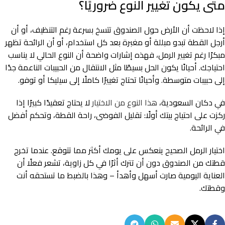
متى يكون تغيير النوع ضروريًا؟
إذا لاحظت أن الأرض حول الصندوق تتسخ بسرعة رغم التنظيف، أو أن
أرجل القطة تبدو مبللة أو مغبرة بعد كل استخدام، أو أن الرائحة تظهر
مبكرًا رغم تغيير الرمل، فهذه إشارات واضحة أن النوع الحالي لا يناسب
احتياجك. أحيانًا يكون الحل بسيطًا مثل الانتقال من الحبيبات الناعمة جدًا
إلى حبيبات متوسطة. وأحيانًا تحتاج تغييرًا كاملًا إلى سيليكا أو توفو.
في دكان السعودية،
هذا النوع من الاختيار
لا يحتاج تعقيدًا كبيرًا إذا
ركزت على احتياج بيتك أولًا: تقليل الفوضى، راحة القطة، وتحكم أفضل
في الرائحة.
اختيار الرمل الصحيح ينعكس على يومك أكثر مما تتوقع. عندما تخرج
قطتك من الصندوق دون أن تترك أثرًا في كل زاوية، تشعر فعلًا أن
العناية اليومية صارت أسهل وأهدأ – وهذا بالضبط ما تستحقه أنت
وقطتك.