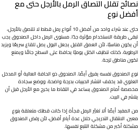
نصائح تقلل التصاق الرمل بالأرجل حتى مع
أفضل نوع
حتى عند شراء واحد من أفضل 10 أنواع رمل قطط لا تلتصق بالأرجل،
تبقى طريقة الاستخدام مؤثرة جدًا. مستوى الرمل داخل الصندوق يجب
أن يكون مناسبًا، لأن العمق القليل يجعل البول يصل للقاع سريعًا ويزيد
الرطوبة. كذلك تنظيف الكتل يوميًا يحافظ على السطح جافًا ويمنع
تكون مناطق لزجة.
نوع الصندوق نفسه يفرق أيضًا. الصندوق ذو الحافة العالية أو المدخل
العلوي قد يخفف انتشار الحبيبات بدرجة واضحة. ووضع سجادة
مخصصة أمام الصندوق يساعد في التقاط ما يخرج مع الأرجل قبل أن
ينتشر في البيت.
من المفيد أيضًا ألا تغيّر الرمل فجأة إذا كانت قطتك متعلقة بنوع
معين. الانتقال التدريجي خلال عدة أيام أفضل، لأن رفض الصندوق
مشكلة أكبر من مشكلة التتبع نفسها.