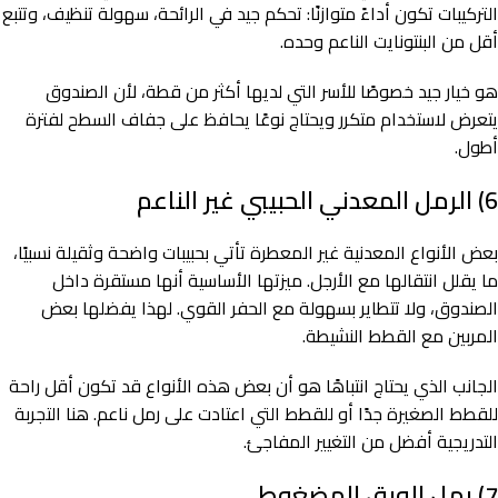
التركيبات تكون أداءً متوازنًا: تحكم جيد في الرائحة، سهولة تنظيف، وتتبع
أقل من البنتونايت الناعم وحده.
هو خيار جيد خصوصًا للأسر التي لديها أكثر من قطة، لأن الصندوق
يتعرض لاستخدام متكرر ويحتاج نوعًا يحافظ على جفاف السطح لفترة
أطول.
6) الرمل المعدني الحبيبي غير الناعم
بعض الأنواع المعدنية غير المعطرة تأتي بحبيبات واضحة وثقيلة نسبيًا،
ما يقلل انتقالها مع الأرجل. ميزتها الأساسية أنها مستقرة داخل
الصندوق، ولا تتطاير بسهولة مع الحفر القوي. لهذا يفضلها بعض
المربين مع القطط النشيطة.
الجانب الذي يحتاج انتباهًا هو أن بعض هذه الأنواع قد تكون أقل راحة
للقطط الصغيرة جدًا أو للقطط التي اعتادت على رمل ناعم. هنا التجربة
التدريجية أفضل من التغيير المفاجئ.
7) رمل الورق المضغوط