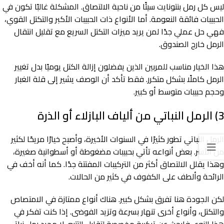
ليس كل رمل بنتونايت سيئًا من ناحية الالتصاق. المشكلة غالبًا تكون في
الحبيبات فائقة النعومة. أما الأنواع ذات الحبيبات الأكبر والتكتل القوي،
فهي حل عملي جدًا لمن يريد ميزات التكتل السريع مع تقليل انتقال
الرمل خارج الصندوق.
هذا الخيار مناسب للمربين الذين يفضلون إزالة الكتل يوميًا بدل تغيير
الرمل كاملًا بشكل متكرر. فقط تأكد أن الوصف يشير إلى قلة الغبار
وحجم حبيبات متوسط أو كبير.
3) الرمل النباتي من ألياف البازلاء أو الذرة
الرمل النباتي تطور كثيرًا في السنوات الأخيرة، وأصبح خيارًا مريحًا لكثير
من الأسر. بعض أنواعه تأتي بحبيبات مضغوطة أو أسطوانية صغيرة،
وهذا يقلل الالتصاق أكثر من التركيبات المفتتة جدًا. كما أنه أخف في
الرائحة وألطف على الكفوف في كثير من الحالات.
لكن الجودة هنا تفرق بشكل كبير. هناك أنواع ممتازة في الامتصاص
والتكتل، وأنواع أخرى تنهار بسرعة وتزيد الفوضى. إذا كنت تفكر في
هذا النوع، فابحث عن تركيبة مخصصة لتقليل التتبع، لا مجرد رمل نباتي