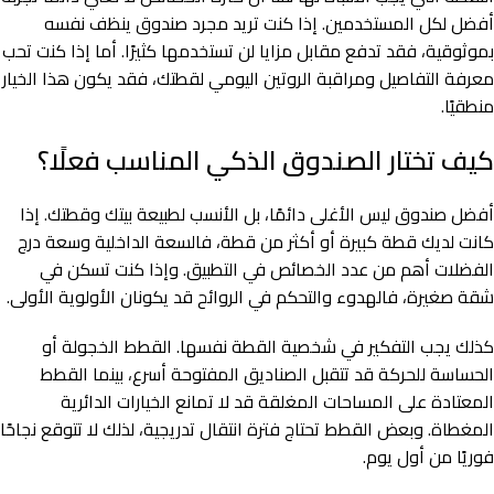
أفضل لكل المستخدمين. إذا كنت تريد مجرد صندوق ينظف نفسه
بموثوقية، فقد تدفع مقابل مزايا لن تستخدمها كثيرًا. أما إذا كنت تحب
معرفة التفاصيل ومراقبة الروتين اليومي لقطتك، فقد يكون هذا الخيار
منطقيًا.
كيف تختار الصندوق الذكي المناسب فعلًا؟
أفضل صندوق ليس الأغلى دائمًا، بل الأنسب لطبيعة بيتك وقطتك. إذا
كانت لديك قطة كبيرة أو أكثر من قطة، فالسعة الداخلية وسعة درج
الفضلات أهم من عدد الخصائص في التطبيق. وإذا كنت تسكن في
شقة صغيرة، فالهدوء والتحكم في الروائح قد يكونان الأولوية الأولى.
كذلك يجب التفكير في شخصية القطة نفسها. القطط الخجولة أو
الحساسة للحركة قد تتقبل الصناديق المفتوحة أسرع، بينما القطط
المعتادة على المساحات المغلقة قد لا تمانع الخيارات الدائرية
المغطاة. وبعض القطط تحتاج فترة انتقال تدريجية، لذلك لا تتوقع نجاحًا
فوريًا من أول يوم.