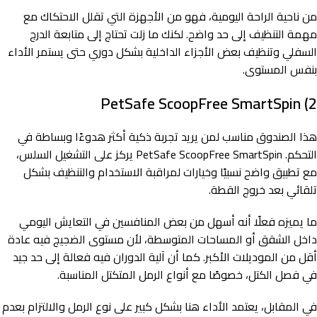
من ناحية الراحة اليومية، فهو من الأجهزة التي تقلل الاحتكاك مع
مهمة التنظيف إلى حد واضح. لكنك ما زلت تحتاج إلى متابعة الدرج
السفلي وتنظيف بعض الأجزاء الداخلية بشكل دوري حتى يستمر الأداء
بنفس المستوى.
2) PetSafe ScoopFree SmartSpin
هذا الصندوق مناسب لمن يريد تجربة ذكية أكثر هدوءًا وبساطة في
التحكم. PetSafe ScoopFree SmartSpin يركز على التشغيل السلس،
مع تطبيق واضح نسبيًا وخيارات لمراقبة الاستخدام والتنظيف بشكل
تلقائي بعد خروج القطة.
ما يميزه فعلًا أنه أسهل من بعض المنافسين في التعايش اليومي
داخل الشقق أو المساحات المتوسطة، لأن مستوى الضجيج فيه عادة
أقل من الموديلات الأكبر. كما أن آلية الدوران فيه فعالة إلى حد جيد
في فصل الكتل، خصوصًا مع أنواع الرمل المتكتل المناسبة.
في المقابل، يعتمد الأداء هنا بشكل كبير على نوع الرمل والالتزام بعدم