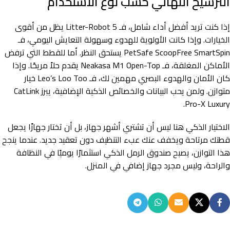
الترشيح النهائي حسب نوع الاستخدام
إذا كنت تريد أفضل أداء شامل، فـ Litter-Robot 5 يظل من أقوى
الخيارات. وإذا كانت الأولوية للهدوء وسهولة التعايش اليومي، فـ
PetSafe ScoopFree SmartSpin يستحق النظر. أما للقطط التي ترفض
الأماكن المغلقة، فـ Neakasa M1 Open-Top يقدم حلاً مريحًا. وإذا
كان الأمان والهدوء البصري مهمين لك، فـ Leo’s Loo Too خيار
متوازن. ولمن يحب البيانات والخصائص الذكية الإضافية، يبرز CatLink
Pro-X Luxury.
الاختيار الذكي هنا ليس أن تشتري أشهر جهاز، بل أن تختار جهازًا يجعل
قطتك مرتاحة ويخفف عنك عبء التنظيف دون تعقيد جديد. عندما ينجح
هذا التوازن، يصبح صندوق الرمل الذكي استثمارًا يوميًا في النظافة
والراحة، وليس مجرد جهاز إضافي في المنزل.