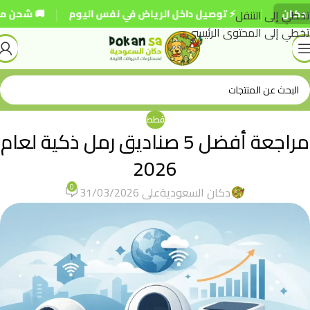
|
|
تخطي إلى التنقل
⚡ توصيل داخل الرياض في نفس اليوم
🚚 شحن مجاني للطلب
تخطي إلى المحتوى الرئيسي
قطط
مراجعة أفضل 5 صناديق رمل ذكية لعام
2026
0
دكان السعودية
على 31/03/2026