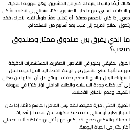
هناك أيضًا جانب لا ينتبه له كثير من المشترين، وهو سهولة التفكيك
والتنظيف اليدوي. مهما كان الصندوق ذكيًا، ستحتاج إلى تنظيفه بشكل
دوري. إذا كان التصميم معقدًا أو يتطلب وقتًا طويلًا لفك الأجزاء، فقد
يتحول المنتج المريح إلى عبء بعد أسابيع من الاستخدام.
ما الذي يفرق بين صندوق ممتاز وصندوق
متعب؟
الفرق الحقيقي يظهر في التفاصيل الصغيرة. المستشعرات الدقيقة
مهمة لأنها تمنع التشغيل في الوقت الخطأ. آلية الفرز الجيدة تقلل
استهلاك الرمل. والدرج المحكم يخفف الروائح بدل أن ينقلها من مكان
إلى آخر. كذلك جودة البلاستيك والطلاء الداخلي تؤثر كثيرًا في سهولة
التنظيف وعدم التصاق الفضلات.
التطبيق الذكي ميزة مفيدة، لكنه ليس العامل الحاسم دائمًا. إذا كان
الجهاز يعلق أو يحتاج إعادة ضبط متكررة، فلن تنقذه الإشعارات
الجميلة. والعكس صحيح، قد يكون جهاز أقل بهرجة لكنه ثابت وعملي
أكثر بكثير في الحياة اليومية.