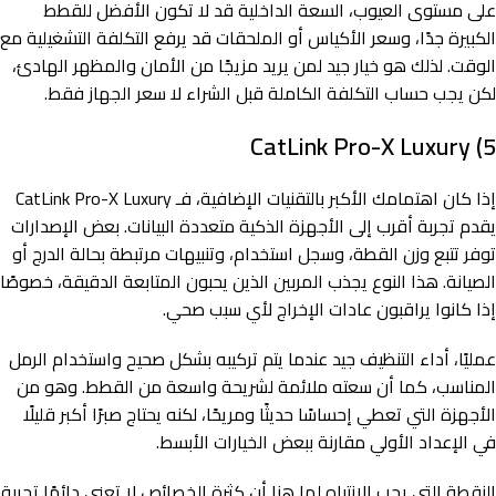
على مستوى العيوب، السعة الداخلية قد لا تكون الأفضل للقطط
الكبيرة جدًا، وسعر الأكياس أو الملحقات قد يرفع التكلفة التشغيلية مع
الوقت. لذلك هو خيار جيد لمن يريد مزيجًا من الأمان والمظهر الهادئ،
لكن يجب حساب التكلفة الكاملة قبل الشراء لا سعر الجهاز فقط.
5) CatLink Pro-X Luxury
إذا كان اهتمامك الأكبر بالتقنيات الإضافية، فـ CatLink Pro-X Luxury
يقدم تجربة أقرب إلى الأجهزة الذكية متعددة البيانات. بعض الإصدارات
توفر تتبع وزن القطة، وسجل استخدام، وتنبيهات مرتبطة بحالة الدرج أو
الصيانة. هذا النوع يجذب المربين الذين يحبون المتابعة الدقيقة، خصوصًا
إذا كانوا يراقبون عادات الإخراج لأي سبب صحي.
عمليًا، أداء التنظيف جيد عندما يتم تركيبه بشكل صحيح واستخدام الرمل
المناسب، كما أن سعته ملائمة لشريحة واسعة من القطط. وهو من
الأجهزة التي تعطي إحساسًا حديثًا ومريحًا، لكنه يحتاج صبرًا أكبر قليلًا
في الإعداد الأولي مقارنة ببعض الخيارات الأبسط.
النقطة التي يجب الانتباه لها هنا أن كثرة الخصائص لا تعني دائمًا تجربة