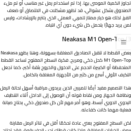
تجاوز الكمية الموصى بها. إذا تم استخدام رمل غير مناسب أو تم ملء
الصندوق بشكل عشوائي، قد تظهر مشكلات في الالتصاق أو ضعف
الفرز. لذلك هو خيار ممتاز للمربي العملي الذي يلتزم بالإرشادات، وليس
لمن يريد جهازًا يتحمل كل شيء دون أي انتباه.
3) Neakasa M1 Open-Top
بعض القطط لا تتقبل الصناديق المغلقة بسهولة، وهنا يظهر Neakasa
M1 Open-Top كحل ذكي ومريح. فكرة السطح المفتوح تساعد القطط
المتحفظة أو الكبيرة الحجم على الدخول والخروج بثقة أكبر، كما تجعل
التكيف الأولي أسرع من كثير من الأجهزة المغلقة بالكامل.
هذا التصميم مفيد أيضًا للمربين الذين يريدون مراقبة أسهل لحالة الرمل
ونظافة الجهاز. ومن نقاط قوته أن الوصول إلى الداخل أثناء التنظيف
اليدوي الدوري أبسط، وهو أمر مهم لأن كل صندوق ذكي يحتاج صيانة
فعلية مهما كانت كفاءته.
لكن السطح المفتوح يعني عادة تحكمًا أقل في تناثر الرمل مقارنة
ببعض الخيارات المغلقة. وإذا كانت قطتك تحب الحفر بقوة، فقد تحتاج