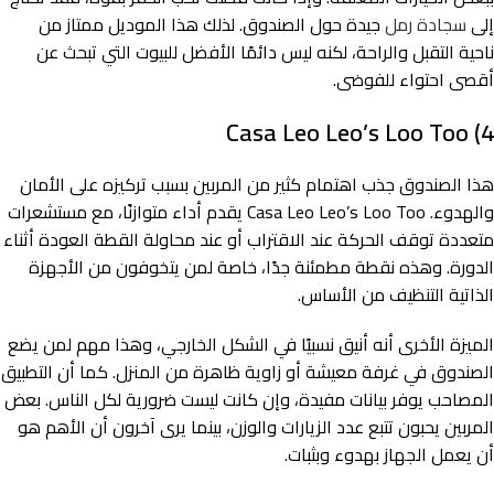
إلى
سجادة رمل
جيدة حول الصندوق. لذلك هذا الموديل ممتاز من
ناحية التقبل والراحة، لكنه ليس دائمًا الأفضل للبيوت التي تبحث عن
أقصى احتواء للفوضى.
4) Casa Leo Leo’s Loo Too
هذا الصندوق جذب اهتمام كثير من المربين بسبب تركيزه على الأمان
والهدوء. Casa Leo Leo’s Loo Too يقدم أداء متوازنًا، مع مستشعرات
متعددة توقف الحركة عند الاقتراب أو عند محاولة القطة العودة أثناء
الدورة. وهذه نقطة مطمئنة جدًا، خاصة لمن يتخوفون من الأجهزة
الذاتية التنظيف من الأساس.
الميزة الأخرى أنه أنيق نسبيًا في الشكل الخارجي، وهذا مهم لمن يضع
الصندوق في غرفة معيشة أو زاوية ظاهرة من المنزل. كما أن التطبيق
المصاحب يوفر بيانات مفيدة، وإن كانت ليست ضرورية لكل الناس. بعض
المربين يحبون تتبع عدد الزيارات والوزن، بينما يرى آخرون أن الأهم هو
أن يعمل الجهاز بهدوء وبثبات.