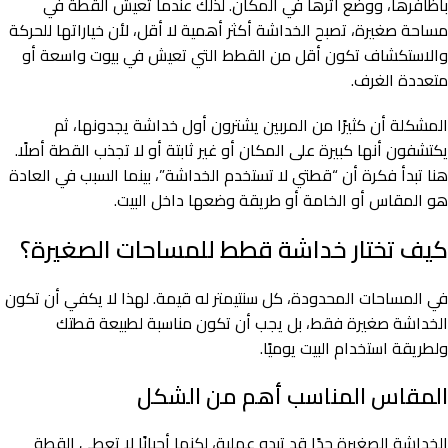
بأظافرها، ووضع أثرها في المكان. لذلك عندما تعيش القطة في
مساحة صغيرة، تصبح الخداشة أكثر أهمية لا أقل، لأن خياراتها للحركة
والاستكشاف تكون أقل من القطط التي تعيش في بيوت واسعة أو
متعددة الغرف.
المشكلة أن كثيرًا من المربين يشترون أول خداشة يجدونها، ثم
يكتشفون أنها كبيرة على المكان أو غير ثابتة أو لا تجذب القطة أصلًا.
هنا تبدأ فكرة أن “قطتي لا تستخدم الخداشة”، بينما السبب في العادة
هو المقاس أو الخامة أو طريقة وضعها داخل البيت.
كيف تختار خداشة قطط للمساحات الصغيرة؟
في المساحات المحدودة، كل سنتيمتر له قيمة. لهذا لا يكفي أن تكون
الخداشة صغيرة فقط، بل يجب أن تكون مناسبة لطبيعة قطتك
ولطريقة استخدام البيت يوميًا.
المقاس المناسب أهم من الشكل
الخداشة الصغيرة جدًا قد تبدو عملية، لكنها أحيانًا لا تعطي القطة