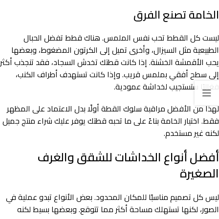
الخامة تصنع الفرق
ليست كل القطط تحب نفس الملمس. هناك قطط تفضل الحبال
الطبيعية مثل السيزال، وأخرى تميل إلى الكرتون المضغوط، وبعضها
يحب الأقمشة الخشنة. إذا كانت قطتك تخدش السجاد، فقد تنجذب أكثر
إلى سطح أفقي بملمس قريب. وإذا كانت تستهدف أطراف الكنب،
فغالبًا ستستجيب لخداشة عمودية.
لهذا من الأفضل مراقبة سلوك القطة أولًا بدل الاعتماد على المظهر
فقط. اختيار الخامة بناءً على ما تحبه قطتك يوفر عليك شراء منتج جميل
لكنه غير مستخدم.
أفضل أنواع الخداشات للشقق والغرف
الصغيرة
ليس كل تصميم مناسبًا للمكان المحدود. بعض الأنواع تبدو عملية في
الصور، لكنها تستهلك مساحة أكثر مما تتوقع. وبعضها بسيط لكنه