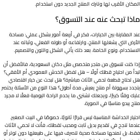
المكان الأقرب لها وتترك المنتج الجديد دون استخدام.
ماذا تبحث عنه عند التسوق؟
عند المقارنة بين الخيارات، فكر في أربعة أمور بشكل عملي: مساحة
الأرض التي يشغلها المنتج، وارتفاعه أو طوله الفعلي، وثباته عند
الاستخدام، ونوع الخامة. بعد ذلك يأتي الشكل واللون والتصميم.
إذا كنت تتسوق من متجر متخصص مثل دكان السعودية، فالأفضل أن
تبدأ من احتياج قطتك أولًا – هل تفضل الخدش العمودي أم الأفقي؟
هل تحتاج قطعة تحمي الأثاث مباشرة؟ هل تبحث عن خيار اقتصادي
يتجدد بسهولة أم منتج يعيش مدة أطول؟ هذا النوع من الأسئلة يختصر
عليك وقتًا كبيرًا، ويجعلك تشتري ما يخدم الراحة اليومية فعلًا لا مجرد
منتج يبدو مناسبًا في الصورة.
اختيار الخداشة المناسبة ليس قرارًا ثانويًا، خصوصًا في البيت الصغير.
عندما تنجح في تقديم بديل ثابت ومحبب لقطتك، فأنت لا تحمي الأثاث
فقط، بل تمنحها مساحة صحية تتصرف فيها على طبيعتها دون توتر أو