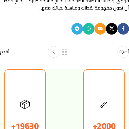
فوضى. وأحيانًا، القطعة الصحيحة لا تحتاج مساحة كبيرة – تحتاج فقط
أن تكون مفهومة لقطتك ومناسبة لحياتك معها.
أحدث
أقدم
🦴
📦
19630+
2000+