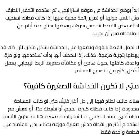
ابدأ بوضع الخداشة في موقع استراتيجي، ثم استخدم التحفيز اللطيف
مثل اللعب حولها
أو تمرير رائحة محببة عليها إذا كانت قطتك تستجيب
لذلك. بعض القطط تتحمس سريعًا، وبعضها يحتاج عدة أيام من
الملاحظة قبل أن يجرب.
لا تحمل القطة بالقوة وتضعها على الخداشة بشكل متكرر، لأن ذلك قد
يربطها بتجربة مزعجة. كذلك، إذا لاحظت أنها بدأت تستخدمها ولو مرة
واحدة، كافئها بصوت هادئ أو
مكافأة صغيرة
. الربط الإيجابي يعمل
أفضل بكثير من التصحيح المستمر.
متى لا تكون الخداشة الصغيرة كافية؟
هناك حالات تحتاج فيها إلى
حل أكبر قليلًا
، حتى لو كانت المساحة
محدودة. إذا كانت قطتك كبيرة الحجم، أو نشيطة جدًا، أو تعيش مع
قطة أخرى، فقد لا تكفي خداشة واحدة صغيرة. هنا قد يكون الأنسب
استخدام أكثر من نقطة خدش صغيرة موزعة بذكاء، بدل الاعتماد على
قطعة واحدة فقط.