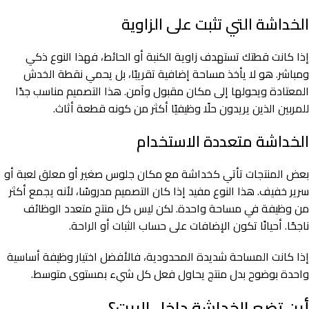
الخداشة التي تثبت على الزاوية
إذا كانت قطتك تستهدف زاوية الكنبة أو الحائط، فهذا النوع ذكي
ومباشر. هو لا يأخذ مساحة إضافية تقريبًا، بل يحمي نقطة الخدش
المعتادة ويحولها إلى مكان مقبول وآمن. هذا التصميم مناسب جدًا
للمربين الذين يريدون حلًا وظيفيًا أكثر من كونه قطعة أثاث.
الخداشة متعددة الاستخدام
بعض المنتجات تأتي كخداشة مع مكان جلوس صغير أو معلق لعبة أو
سرير خفيف. هذا النوع مفيد إذا كان التصميم مدروسًا، لأنه يجمع أكثر
من وظيفة في مساحة واحدة. لكن ليس كل منتج متعدد الوظائف
ناجحًا. أحيانًا تكون الإضافات على حساب الثبات أو الراحة.
إذا كانت المساحة شديدة المحدودية، فالأفضل اختيار وظيفة أساسية
واحدة بوضوح بدل منتج يحاول فعل كل شيء بمستوى متوسط.
أين تضع الخداشة داخل البيت؟