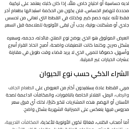
لديه حساسية أو احتياج خاص. مثلًا، إذا كان كلبك يعتمد على تركيبة
محددة للهضم الحساس، فلن يكون من الحكمة استبدالها بطعام آخر
فقط لأنه عليه خصم كبير. وكذلك في القطط التي تعاني من تحسس
جلدي أو مشكلات بولية، يجب أن تبقى الأولوية للملاءمة قبل السعر.
العرض الموثوق هو الذي يوضح نوع المنتج، فائدته، حجمه، وسعره
بشكل صريح. وكلما كانت التصنيفات واضحة، أصبح اتخاذ القرار أسرع
وأسهل، خصوصًا للمربي الذي لا يريد قضاء وقت طويل في مقارنة
عشرات الخيارات غير المرتبة.
الشراء الذكي حسب نوع الحيوان
مربي القطط عادة يستفيدون أكثر من العروض على
الطعام الجاف
والرطب
، الرمل، الفلاتر الخاصة بالنافورات، والمكافآت الداعمة لصحة
الأسنان أو الهضم. هذه المشتريات تتكرر كثيرًا، لذلك أي فرق سعر
مدروس فيها ينعكس على الميزانية الشهرية بشكل واضح.
أما أصحاب الكلاب، فغالبًا تكون الأولوية للأغذية،
المكافآت التدريبية
،