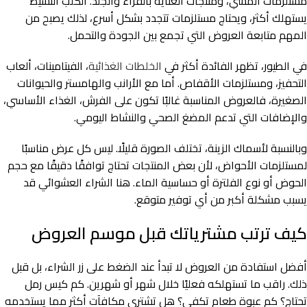
مستلزمات المشي، ومنتجات العناية بالفراء والجلد. الكلب النشيط
يستهلك أكثر، ويحتاج مستلزمات تتجدد بشكل أسرع، لذلك يصبح من
المهم متابعة العروض التي تجمع بين الجودة والتحمل.
في الطيور، تظهر الفائدة أكثر في
الخلطات الغذائية
، الفيتامينات، ألعاب
التحفيز، ومستلزمات الأقفاص. أما مع الأرانب والهامستر والحيوانات
الصغيرة، فالعروض المناسبة غالبًا تكون على الفرش، الغذاء الأساسي،
والإضافات التي تدعم المضغ الصحي والنشاط اليومي.
وبالنسبة لأسماك الزينة، تختلف الصورة قليلًا. ليس كل عرض مناسبًا
لمستلزمات الأحواض، لأن بعض المنتجات تحتاج توافقًا دقيقًا مع حجم
الحوض أو نوع الفلترة أو حساسية الماء. هنا الشراء العشوائي قد
يسبب مشكلة أكبر من أي توفير متوقع.
كيف ترتب مشترياتك قبل موسم العروض
أفضل استفادة من العروض لا تبدأ عند الضغط على زر الشراء، بل قبل
ذلك. راقب ما تستهلكه فعليًا خلال شهر أو شهرين. كم كيس رمل
تحتاج؟ كم عبوة طعام تكفي؟ هل تشتري مكافآت أكثر مما يستخدمه