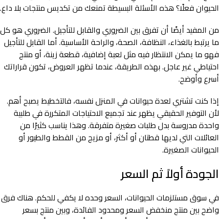
الحيوان فعلًا؟ هذه الأسئلة البسيطة تمنعك من تكديس منتجات بلا داع.
من المفيد أيضًا أن تفرق بين الضروري والقابل للتأجيل. الضروري هو كل
ما يرتبط بالغذاء، النظافة، الصحة، والراحة الأساسية. أما القابل للتأجيل
فهو ما يمكن الانتظار فيه مثل لعبة إضافية، قطعة زينة، أو منتج
احتياطي غير عاجل. بهذه الطريقة، عندما تظهر العروض، تكون قراراتك
أسرع وأوضح.
إذا كنت تشتري لعدة حيوانات في المنزل نفسه، فالتخطيط يصبح أهم.
لأن التوفير الحقيقي يظهر عند تجميع الاحتياجات المتكررة في طلبية
واحدة مدروسة بدل طلبات صغيرة متفرقة. وهذا يناسب كثيرًا من
العائلات التي لديها قطتان أو أكثر، أو مزيج من القطط والطيور أو
الحيوانات الصغيرة.
الجودة أولاً ثم السعر
في سوق مستلزمات الحيوانات، السعر وحده لا يكفي للحكم. هناك فرق
واضح بين منتج منخفض السعر ومحدود الفائدة، وبين منتج بسعر