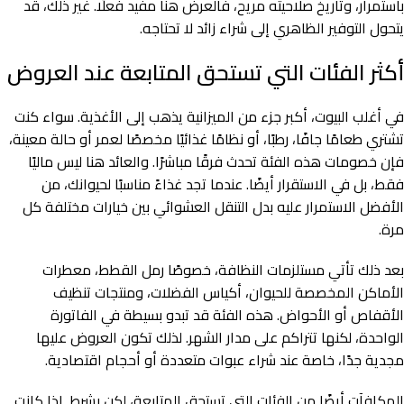
باستمرار، وتاريخ صلاحيته مريح، فالعرض هنا مفيد فعلًا. غير ذلك، قد
يتحول التوفير الظاهري إلى شراء زائد لا تحتاجه.
أكثر الفئات التي تستحق المتابعة عند العروض
في أغلب البيوت، أكبر جزء من الميزانية يذهب إلى الأغذية. سواء كنت
تشتري طعامًا جافًا، رطبًا، أو نظامًا غذائيًا مخصصًا لعمر أو حالة معينة،
فإن خصومات هذه الفئة تحدث فرقًا مباشرًا. والعائد هنا ليس ماليًا
فقط، بل في الاستقرار أيضًا. عندما تجد غذاءً مناسبًا لحيوانك، من
الأفضل الاستمرار عليه بدل التنقل العشوائي بين خيارات مختلفة كل
مرة.
بعد ذلك تأتي مستلزمات النظافة، خصوصًا رمل القطط، معطرات
الأماكن المخصصة للحيوان، أكياس الفضلات، ومنتجات تنظيف
الأقفاص أو الأحواض. هذه الفئة قد تبدو بسيطة في الفاتورة
الواحدة، لكنها تتراكم على مدار الشهر. لذلك تكون العروض عليها
مجدية جدًا، خاصة عند شراء عبوات متعددة أو أحجام اقتصادية.
المكافآت أيضًا من الفئات التي تستحق المتابعة، لكن بشرط. إذا كانت