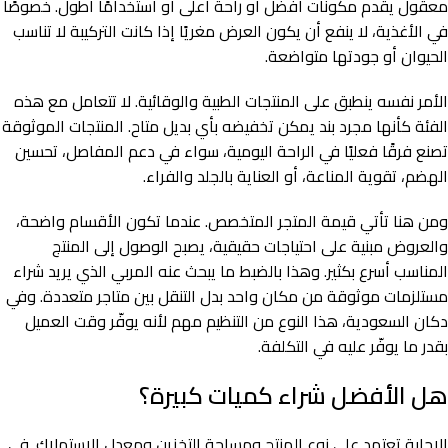
معقول يقدم مكونات أفضل أو راحة أعلى أو استخدامًا أطول. خصوصًا
في الأغذية، لا ينفع أن يكون العرض مغريًا إذا كانت التركيبة لا تناسب
الحيوان أو جودتها متواضعة.
الأمر نفسه ينطبق على المنتجات الطبية والوقائية. لا تتعامل مع هذه
الفئة كأنها مجرد بند يمكن تخفيضه بأي بديل متاح. المنتجات الموثوقة
تصنع فرقًا فعليًا في الراحة اليومية، سواء في دعم المفاصل، تحسين
الهضم، تقوية المناعة، أو العناية بالجلد والفراء.
ومن هنا تأتي قيمة المتجر المتخصص. عندما تكون الأقسام واضحة،
والعروض مبنية على احتياجات حقيقية، يصبح الوصول إلى المنتج
المناسب أسرع بكثير. وهذا بالضبط ما يبحث عنه المربي الذي يريد شراء
مستلزمات موثوقة من مكان واحد بدل التنقل بين متاجر متعددة. وفي
دكان السعودية، هذا النوع من التنظيم مهم لأنه يوفّر وقت العميل
بقدر ما يوفّر عليه في التكلفة.
هل الأفضل شراء كميات كبيرة؟
الإجابة تعتمد على نوع المنتج ومساحة التخزين ومعدل الاستهلاك. في