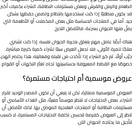
الطعام والرمل والفرش وبعض مستلزمات النظافة، الشراء بكميات أكبر
قد يكون منطقيًا إذا كنت تستخدمها بانتظام وتضمن حفظها بشكل
جيد. أما في المنتجات الحساسة مثل بعض المكملات أو الأطعمة التي
يملّ منها الحيوان بسرعة، فالأفضل التدرج.
هناك أيضًا عامل مهم يتعلق بتجربة الحيوان نفسه. إذا كنت تشتري
منتجًا للمرة الأولى، فلا تجعل العرض سببًا لشراء كمية كبيرة مباشرة.
جرّب أولًا، ثم كرر الشراء إذا تأكدت من تقبله وفعاليته. هذا يختصر الهدر،
خصوصًا مع القطط المعروفة بحساسيتها تجاه تغيّر النكهات أو القوام.
عروض موسمية أم احتياجات مستمرة؟
العروض الموسمية ممتازة، لكن لا ينبغي أن تكون المصدر الوحيد لقرار
الشراء. بعض الاحتياجات لا تنتظر موسماً معينًا، مثل الغذاء الأساسي أو
مستلزمات النظافة أو المنتجات العلاجية الموصى بها. لذلك الأفضل أن
تنظر إلى العروض كفرصة لتحسين تكلفة الاحتياجات المستمرة، لا كسبب
لتأجيل ما يحتاجه الحيوان الآن.