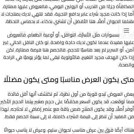
المكافأة جزءًا من التدريب أو الروتين اليومي، فالعروض عليها ممتازة.
أما إذا كانت مجرد شراء عابر بدافع التجربة، فقد تنتهي لديك بمنتجات لا
يقبلها الحيوان أصلًا. هنا الأفضل أن تشتري بذكاء، لا بحماس اللحظة.
أما الإكسسوارات مثل الأسرّة، النواقل، أو أوعية الطعام، فالعروض
عليها مفيدة عندما تكون لديك حاجة واضحة. لو كان الناقل الحالي غير
آمن، أو السرير لم يعد مناسبًا للحجم، فالخصم هنا فرصة ممتازة. لكن
إذا كان الهدف مجرد التغيير، فالأولوية تبقى لما يؤثر يوميًا في الراحة
والصحة.
متى يكون العرض مناسبًا ومتى يكون مضللًا
بعض العروض تبدو قوية من أول نظرة، ثم تكتشف أنها أقل فائدة
مما توقعت. قد يكون السعر مخفضًا على حجم صغير بينما الحجم الأكبر
أوفر أصلًا. وقد يكون المنتج ضمن باقة مع عنصر إضافي لا تحتاجه. لهذا
من المفيد أن تنظر إلى قيمة الشراء كاملة، لا إلى نسبة الخصم فقط.
هناك أيضًا فرق بين عرض مناسب لحيوان سليم، وعرض لا يناسب حيوانًا