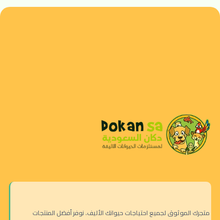
متجرك الموثوق لجميع احتياجات حيوانك الأليف. نوفر أفضل المنتجات
بت لوف