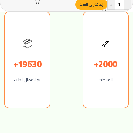
+
-
إضافة إلى السلة
🦴
📦
19630+
2000+
المنتجات
تم اكتمال الطلب