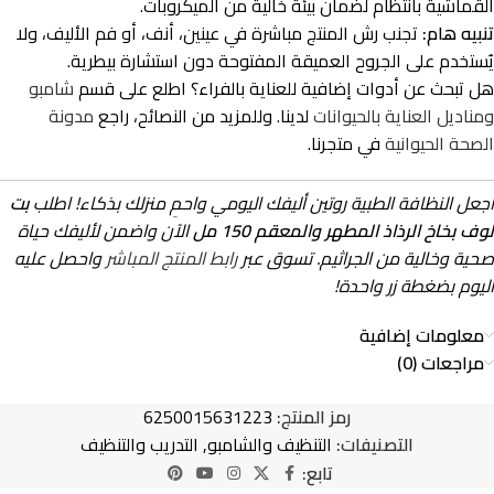
القماشية بانتظام لضمان بيئة خالية من الميكروبات.
تنبيه هام:
تجنب رش المنتج مباشرة في عينين، أنف، أو فم الأليف، ولا
يُستخدم على الجروح العميقة المفتوحة دون استشارة بيطرية.
هل تبحث عن أدوات إضافية للعناية بالفراء؟ اطلع على قسم
شامبو
ومناديل العناية بالحيوانات
لدينا. وللمزيد من النصائح، راجع
مدونة
الصحة الحيوانية
في متجرنا.
اجعل النظافة الطبية روتين أليفك اليومي واحمِ منزلك بذكاء! اطلب
بت
لوف بخاخ الرذاذ المطهر والمعقم 150 مل
الآن واضمن لأليفك حياة
صحية وخالية من الجراثيم. تسوق عبر
رابط المنتج المباشر
واحصل عليه
اليوم بضغطة زر واحدة!
معلومات إضافية
مراجعات (0)
رمز المنتج:
6250015631223
التصنيفات:
التنظيف والشامبو
,
التدريب والتنظيف
تابع: