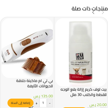
منتجات ذات صلة
بي تي ام ماكينة حلاقة
للحيوانات الأليفة
بيت لوف كريم إزالة بقع الوجه
للقطط والكلاب 30 ملل
135.00
ر.س
+
-
إضافة إلى السلة
20.00
ر.س