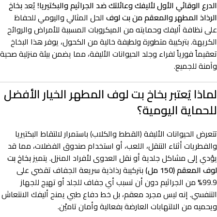
الدرع الوقائي الأول لأليفك وعائلتك ضد الجراثيم والبكتيريا!
يُعد
بخاخ
الرذاذ المطهر والمعقم من بت لوف
الحل المثالي واليومي للحفاظ
على نظافة أليفك وحمايته من الميكروبات المسببة للأمراض والروائح
الكريهة. بتركيبة متطورة ولطيفة خالية من الكحول، يوفر هذا البخاخ
تعقيماً فورياً لفراء وجلد الحيوانات الأليفة، مما يضمن بيئة منزلية صحية
وآمنة للجميع.
لماذا يُعتبر بخاخ بت لوف المطهر الخيار الأفضل
للحماية اليومية؟
تتعرض الحيوانات الأليفة (القطط والكلاب) باستمرار لالتقاط البكتيريا
والفطريات أثناء التنقل، اللعب، أو استخدام صندوق الفضلات، مما قد
يؤدي إلى مشاكل جلدية أو نقل العدوى لأفراد المنزل. يتميز
بخاخ بت
لوف المعقم (150 مل)
بتركيبة رذاذية سريعة الجفاف تقضي على
99.9% من الجراثيم دون أن تسبب أي جفاف للجلد أو تهيج للجهاز
التنفسي. إنه ليس مجرد معقم، بل خط دفاع طبي يمنح أليفك الانتعاش
ويحميه من الالتهابات العارضة بفعالية وأمان تاميْن.