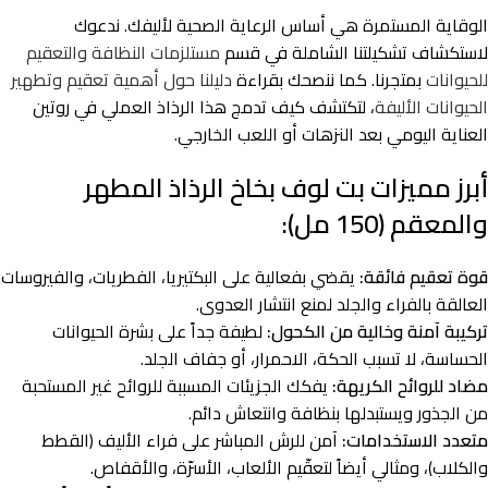
الوقاية المستمرة هي أساس الرعاية الصحية لأليفك. ندعوك
لاستكشاف تشكيلتنا الشاملة في قسم
مستلزمات النظافة والتعقيم
للحيوانات
بمتجرنا. كما ننصحك بقراءة
دليلنا حول أهمية تعقيم وتطهير
الحيوانات الأليفة
، لتكتشف كيف تدمج هذا الرذاذ العملي في روتين
العناية اليومي بعد النزهات أو اللعب الخارجي.
أبرز مميزات بت لوف بخاخ الرذاذ المطهر
والمعقم (150 مل):
قوة تعقيم فائقة:
يقضي بفعالية على البكتيريا، الفطريات، والفيروسات
العالقة بالفراء والجلد لمنع انتشار العدوى.
تركيبة آمنة وخالية من الكحول:
لطيفة جداً على بشرة الحيوانات
الحساسة، لا تسبب الحكة، الاحمرار، أو جفاف الجلد.
مضاد للروائح الكريهة:
يفكك الجزيئات المسببة للروائح غير المستحبة
من الجذور ويستبدلها بنظافة وانتعاش دائم.
متعدد الاستخدامات:
آمن للرش المباشر على فراء الأليف (القطط
والكلاب)، ومثالي أيضاً لتعقّيم الألعاب، الأسرّة، والأقفاص.