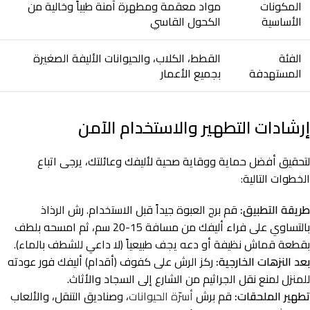
المكونات
مواد معقمة ومطهرة آمنة طبياً وخالية من
الأساسية
الكحول القاسي
الفئة
القطط، الكلاب، والحيوانات الأليفة الصغيرة
المستهدفة
بجميع الأعمار
إرشادات التطهير والاستخدام الآمن
لتحقيق أفضل حماية ووقاية صحية لأليفك وعائلتك، يرجى اتباع
الخطوات التالية:
طريقة التطبيق:
قم برج العبوة جيداً قبل الاستخدام. رش الرذاذ
بالتساوي على فراء أليفك من مسافة 15-20 سم، ثم امسحه بلطف
بقطعة قماش نظيفة أو دعه يجف طبيعياً (لا داعي للشطف بالماء).
بعد النزهات الخارجية:
ركز الرش على كفوف (أقدام) أليفك فور عودته
للمنزل لمنع نقل الجراثيم من الشارع إلى السجاد والأثاث.
تطهير الملحقات:
قم برش
أسرّة الحيوانات
، وصناديق التنقل، والألعاب