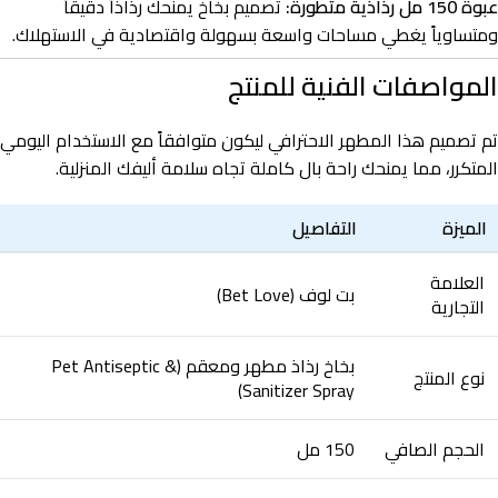
عبوة 150 مل رذاذية متطورة:
تصميم بخاخ يمنحك رذاذاً دقيقاً
ومتساوياً يغطي مساحات واسعة بسهولة واقتصادية في الاستهلاك.
المواصفات الفنية للمنتج
تم تصميم هذا المطهر الاحترافي ليكون متوافقاً مع الاستخدام اليومي
المتكرر، مما يمنحك راحة بال كاملة تجاه سلامة أليفك المنزلية.
الميزة
التفاصيل
العلامة
بت لوف (Bet Love)
التجارية
بخاخ رذاذ مطهر ومعقم (Pet Antiseptic &
نوع المنتج
Sanitizer Spray)
الحجم الصافي
150 مل