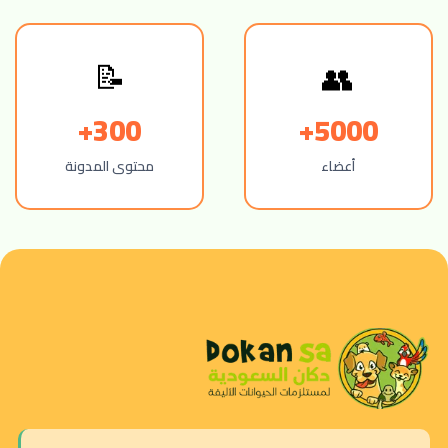
📝
👥
300+
5000+
أعضاء
محتوى المدونة