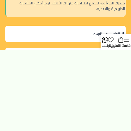
متجرك الموثوق لجميع احتياجات حيوانك الأليف. نوفر أفضل المنتجات
الطبيعية والصحية.
الرياض - حي النزهة
قائمة
سلة التسوق
قائمة الرغبات
contact us
orders@dokansa.com
روابط سريعة
تتبع الطلب