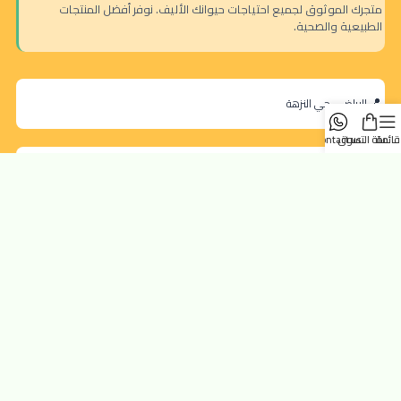
متجرك الموثوق لجميع احتياجات حيوانك الأليف. نوفر أفضل المنتجات
الطبيعية والصحية.
الرياض - حي النزهة
قائمة
سلة التسوق
contact us
orders@dokansa.local
روابط سريعة
تتبع الطلب