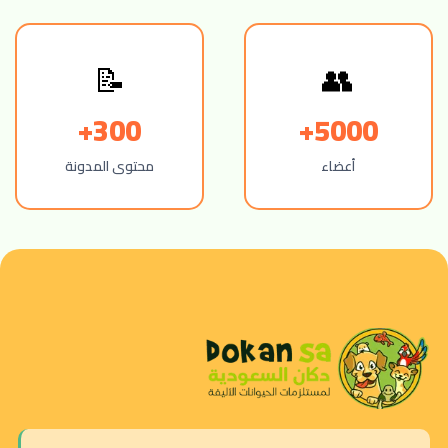
👥
📝
300+
5000+
أعضاء
محتوى المدونة