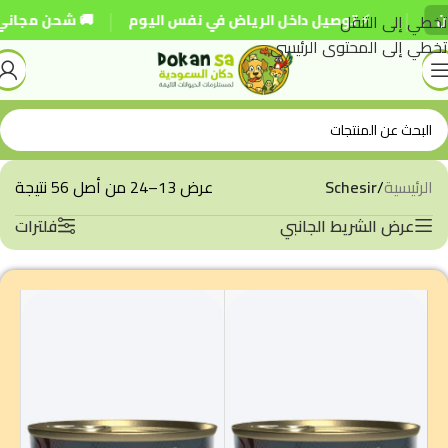
|
تخطي إلى التنقل
⚡ توصيل داخل الرياض في نفس اليوم
🚚 شحن مجاني للطلبات فوق 
تخطي إلى المحتوى الرئيسي
الرئيسية
/
Schesir
عرض 13–24 من أصل 56 نتيجة
عرض الشريط الجانبي
فلترات