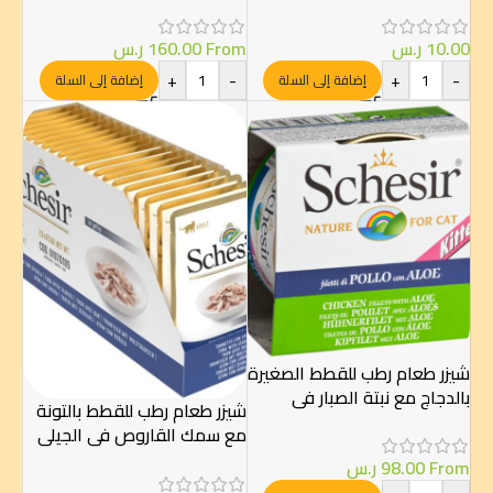
الآسيوي150 جم
الصوص 20×85غ
10.00
ر.س
From
160.00
ر.س
+
-
+
-
إضافة إلى السلة
إضافة إلى السلة
شيزر طعام رطب للقطط الصغيرة
بالدجاج مع نبتة الصبار في
شيزر طعام رطب للقطط بالتونة
الجيلي 14×85غ
مع سمك القاروص في الجيلي
20×85غ
From
98.00
ر.س