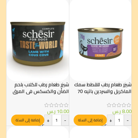
شيزر طعام رطب للقطط سمك
شيزر طعام رطب للكلاب بلحم
الماكريل والسردين باتيه 70
الضأن والكسكس في المرق
جرام
150 جرام
8.00
ر.س
10.00
ر.س
+
-
+
-
إضافة إلى السلة
إضافة إلى السلة