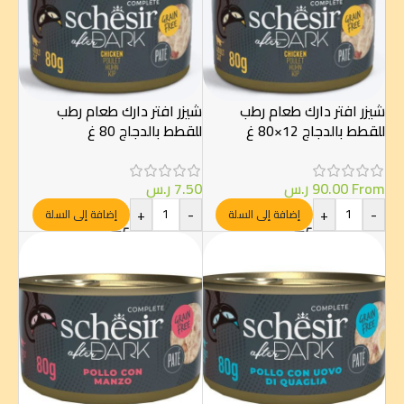
شيزر افتر دارك طعام رطب
شيزر افتر دارك طعام رطب
للقطط بالدجاج 12×80 غ
للقطط بالدجاج 80 غ
From
90.00
ر.س
7.50
ر.س
+
-
+
-
إضافة إلى السلة
إضافة إلى السلة