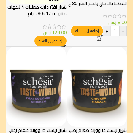
للقطط بالدجاج ولحم البقر 80 غ
شيزر افتر دارك معلبات 4 نكهات
متنوعة 12×80 جرام
8.00
ر.س
+
-
إضافة إلى السلة
129.00
ر.س
إضافة إلى السلة
شيزر تيست ذا وورلد طعام رطب
شيزر تيست ذا وورلد طعام رطب