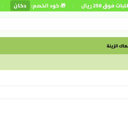
|
|
 250 ريال
🎁 كود الخصم:
دكان
اك الزينة