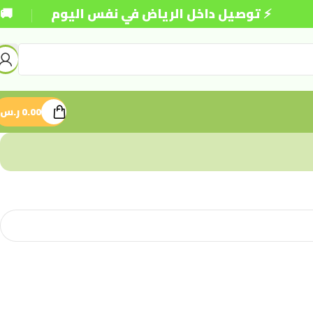
|
⚡ توصيل داخل الرياض في نفس اليوم
🚚 شحن
0.00
ر.س