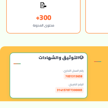
📝
300+
محتوى المدونة
التوثيق والشهادات
رقم السجل التجاري:
7051315658
الرقم الضريبي:
314157877300003