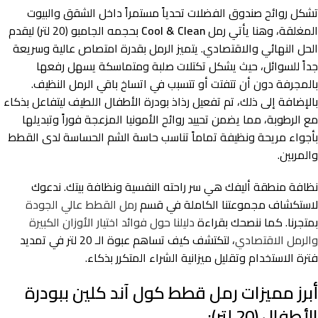
تشكل روائح صندوق الفضلات تحدياً مستمراً داخل الشقق والبيوت
المغلقة، وهنا يأتي رمل
Cool & Clean
بحجمه الجامبو (20 لتر) ليقدم
الحل النهائي والاقتصادي. يتميز الرمل بقدرة امتصاص عالية وسريعة
جداً للسوائل، حيث يشكل تكتلات صلبة ومتماسكة يسهل رفعها
بالمجرفة دون أن تتفتت أو تتسبب في اتساخ باقي الرمل النظيف.
بالإضافة إلى ذلك، تم تفعيل رذاذ بودرة الأطفال اللطيف ليتفاعل بذكاء
مع الرطوبة، مما يضمن تحييد روائح الأمونيا المزعجة فوراً وتبديلها
بأجواء مريحة ونظيفة تماماً تناسب حاسة الشم الحساسة لدى القطط
والمربين.
نظافة منطقة أليفك هي سر راحته النفسية ونظافة بيتك. ندعوك
لاستكشاف مجموعتنا الكاملة في قسم
رمل القطط عالي الجودة
بمتجرنا. كما ننصحك بقراءة
دليلنا حول فوائد اختيار الأوزان الكبيرة
والرمل الاقتصادي
، لتكتشف كيف تساهم عبوة الـ 20 لتر في تمديد
فترة الاستخدام وتقليل ميزانية الشراء المتكرر بذكاء.
أبرز مميزات رمل قطط كول آند كلين ببودرة
الأطفال (20 لتر):