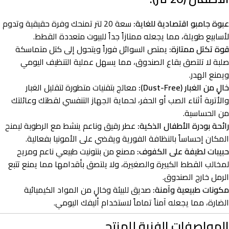
عبوة جامبو اقتصادية للغاية:
سعة 20 لتر تمنحك وفرة حقيقية وتدوم
لأسابيع طويلة، مما يجعله ممتازاً جداً للبيوت متعددة القطط.
قوة تكتل ممتازة:
يمتص السوائل فوراً ويتحول إلى كتل متماسكة
صلبة لا تلتصق بقاع الصندوق، مما يسهل عملية التنظيف اليومي
ويمنع الهدر.
خالٍ من الغبار (Dust-Free):
معالج بتقنيات متطورة لتقليل الغبار
والأتربة أثناء الصب أو الحفر، لحماية الجهاز التنفسي لقطتك وعائلتك
من الحساسية.
رائحة بودرة الأطفال الذكية:
عطر رقيق وناعم ينشط مع الرطوبة ليمنح
المكان إحساساً بالنظافة الفورية ويقضي على الأمونيا بفعالية.
حبيبات لطيفة على الكفوف:
مصنع من بنتونيت طبيعي ناعم ومريح
لمخالب القطط الكبيرة والصغيرة، ولا يلتصق بأقدامها مما يمنع تتبع
الرمل خارج الصندوق.
مكونات طبيعية وآمنة:
صديق للبيئة وخالٍ من المواد الكيميائية
الضارة، مما يجعله آمناً تماماً لاستخدام أليفك اليومي.
المواصفات الفنية للمنتج