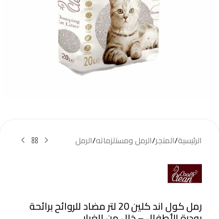
الرئيسية
/
المتجر
/
الرمل ومستلزماته
/
الرمل
رمل كول اند كلين 20 لتر مضاد للروائح برائحة
بودرة الأطفال – خالٍ من الغبار