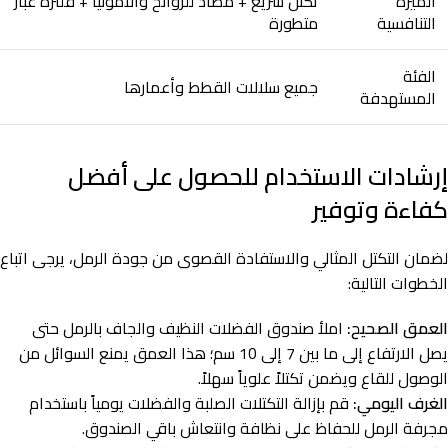
الميزة
تكتل سريع + مضاد للروائح والأمونيا + فلترة غبار
التنافسية
متطورة
الفئة
جميع سلالات القطط وأعمارها
المستهدفة
إرشادات الاستخدام للحصول على أفضل
كفاءة وتوفير
لضمان التكتل المثالي والاستفادة القصوى من جودة الرمل، يرجى اتباع
الخطوات التالية:
العمق الصحيح:
املأ صندوق الفضلات النظيف والجاف بالرمل حتى
يصل الارتفاع إلى ما بين 7 إلى 10 سم؛ هذا العمق يمنع السوائل من
الوصول للقاع ويضمن تكتلاً علوياً سهلاً.
الغرف اليومي:
قم بإزالة التكتلات الصلبة والفضلات يومياً باستخدام
مجرفة الرمل للحفاظ على نظافة وانتعاش باقي الصندوق.