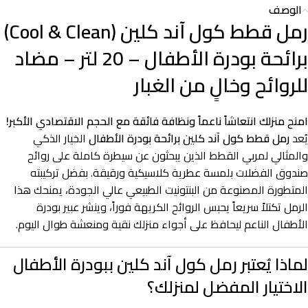
الوصف
رمل قطط كول آند كلين (Cool & Clean)
برائحة بودرة الأطفال – 20 لتر – مضاد
للروائح وخالٍ من الغبار
امنح منزلك انتعاشاً ناعماً ونظافة فائقة مع الحجم الاقتصادي الأكبر!
يُعد
رمل قطط كول آند كلين برائحة بودرة الأطفال
الخيار الذكي
والمثالي لمربي القطط الذين يبحثون عن سيطرة كاملة على روائح
صندوق الفضلات بلمسة عطرية كلاسيكية ورقيقة. بفضل تركيبته
المتطورة المصنوعة من البنتونيت الطبيعي عالي الجودة، يمنحك هذا
الرمل تكتلاً سريعاً يحبس الروائح الكريهة فوراً، وينشر عبير بودرة
الأطفال الناعم ليحافظ على أجواء منزلك نقية ومنعشة طوال اليوم.
لماذا يُعتبر رمل كول آند كلين ببودرة الأطفال
الاختيار المفضل لمنزلك؟