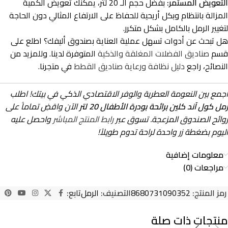
التعويض المستمر:
بفضل حجم الـ 20 لتر، يمكنك تعويض الكمية
المزالة بانتظام وبكل أريحية للحفاظ على الارتفاع المثالي دون الحاجة
لتغيير الرمل بالكامل بشكل متكرر.
هل تبحث عن أدوات تسهل عملية العناية بصندوق أليفك؟ اطلع على
قسم
صناديق الفضلات المغلقة والذكية
المتوفرة لدينا. وللمزيد من
النصائح، راجع
دليل نظافة ورعاية صناديق القطط
في متجرنا.
اجمع بين النعومة العطرية والوفر الاقتصادي الذكي في بيتك! اطلب
رمل كول آند كلين برائحة بودرة الأطفال 20 لتر
الآن واقضِ تماماً على
روائح الصندوق المزعجة. تسوق عبر
رابط المنتج المباشر
واحصل عليه
اليوم بضغطة زر واحدة لراحة تدوم طويلاً!
معلومات إضافية
مراجعات (0)
رمز المنتج:
8680731090352
التصنيف:
الرمل
تابع:
منتجات ذات صلة