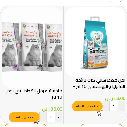
رمل قطط ساني كات برائحة
الفانيليا واليوسفندي 10 لتر –
ماجستيك رمل للقطط بيبي بودر
تكتل فائق وتحكم بالروائح
10 لتر
48.00
ر.س
+
-
إضافة إلى السلة
38.00
ر.س
+
-
إضافة إلى السلة