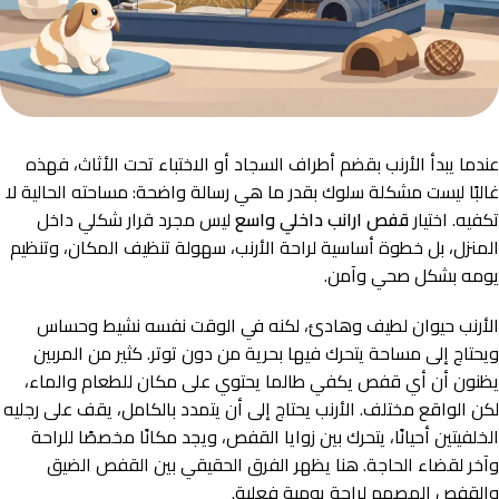
عندما يبدأ الأرنب بقضم أطراف السجاد أو الاختباء تحت الأثاث، فهذه
غالبًا ليست مشكلة سلوك بقدر ما هي رسالة واضحة: مساحته الحالية لا
تكفيه. اختيار
قفص ارانب داخلي واسع
ليس مجرد قرار شكلي داخل
المنزل، بل خطوة أساسية لراحة الأرنب، سهولة تنظيف المكان، وتنظيم
يومه بشكل صحي وآمن.
الأرنب حيوان لطيف وهادئ، لكنه في الوقت نفسه نشيط وحساس
ويحتاج إلى مساحة يتحرك فيها بحرية من دون توتر. كثير من المربين
يظنون أن أي قفص يكفي طالما يحتوي على مكان للطعام والماء،
لكن الواقع مختلف. الأرنب يحتاج إلى أن يتمدد بالكامل، يقف على رجليه
الخلفيتين أحيانًا، يتحرك بين زوايا القفص، ويجد مكانًا مخصصًا للراحة
وآخر لقضاء الحاجة. هنا يظهر الفرق الحقيقي بين القفص الضيق
والقفص المصمم لراحة يومية فعلية.