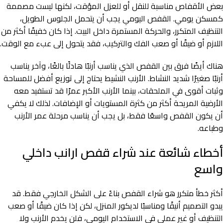
بعض الأقفاص مناسبة للنقل أو للعزل المؤقت، لكنها ليست مصممة
كمسكن يومي. القفص اليومي يجب أن يتحمل الجلوس الطويل،
التنظيف المتكرر، والحركة المستمرة داخل البيت. إذا كان خفيفًا أكثر من
اللازم أو ضيقًا أو صعب الفك والتركيب، فقد يتحول إلى عبء مع الوقت.
هناك أيضًا فرق بين القفص الذي يناسب أرنبًا هادئًا بالغًا، وآخر يناسب
أرنبًا صغيرًا شديد النشاط. الأرنب النشيط يحتاج إلى توزيع أفضل للمساحة
وثبات أقوى في الملحقات، بينما الأرنب الأكبر عمرًا قد تستفيد معه
الأرضية المريحة أكثر من كثرة المستويات أو الإضافات. لذلك لا يكفي
أن يكون القفص واسعًا فقط، بل يجب أن يناسب مرحلة عمر الأرنب
وطباعه.
أخطاء شائعة عند شراء قفص ارانب داخلي
واسع
أكثر خطأ متكرر هو شراء القفص بناءً على الشكل الخارجي فقط. قد
يبدو التصميم أنيقًا ومناسبًا لديكور المنزل، لكن إذا كان ضيقًا أو صعب
التنظيف أو غير عملي في الاستخدام اليومي، فلن يخدم الأرنب ولا