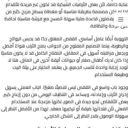
عناية خاصة، لأن بعض الأرضيات الشبكية قد تكون غير مريحة للأقدام
إذا لم تكن مصممة بطريقة مناسبة أو مغطاة بسطح مريح. كثير من
المربين يفضلون قاعدة صلبة سهلة المسح مع فرشة مناسبة تحافظ
على الراحة والنظافة.
التهوية أيضًا عامل أساسي. القفص المغلق جدًا قد يحبس الروائح
والرطوبة، بينما التصميم المفتوح من الجوانب يمنح الأرنب هواءً أفضل
ويجعل مراقبته أسهل. في المقابل، الانفتاح الكامل قد لا يكون مناسبًا
إذا كان لديك أطفال صغار أو حيوانات أليفة أخرى في المنزل. هنا لا
توجد إجابة واحدة تناسب الجميع، بل يعتمد الاختيار على بيئة البيت
وطبيعة الاستخدام.
وجود باب واسع في القفص ليس تفصيلًا صغيرًا. الباب العملي يسهل
إخراج الأرنب وإعادته، ويساعد في التنظيف اليومي من دون إزعاج كبير.
بعض الأقفاص تبدو جيدة في الصور، لكنها مزعجة عند الاستخدام
الفعلي لأن فتحاتها ضيقة أو تركيبها معقد. لهذا من الأفضل النظر إلى
سهولة الوصول بقدر النظر إلى الشكل الخارجي.