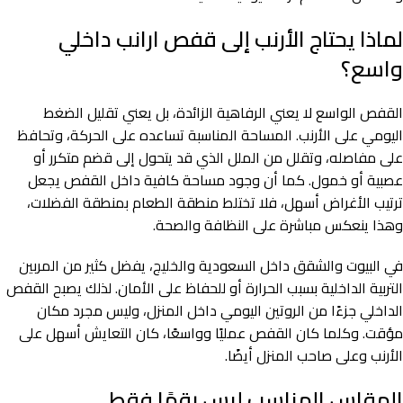
لماذا يحتاج الأرنب إلى قفص ارانب داخلي
واسع؟
القفص الواسع لا يعني الرفاهية الزائدة، بل يعني تقليل الضغط
اليومي على الأرنب. المساحة المناسبة تساعده على الحركة، وتحافظ
على مفاصله، وتقلل من الملل الذي قد يتحول إلى قضم متكرر أو
عصبية أو خمول. كما أن وجود مساحة كافية داخل القفص يجعل
ترتيب الأغراض أسهل، فلا تختلط منطقة الطعام بمنطقة الفضلات،
وهذا ينعكس مباشرة على النظافة والصحة.
في البيوت والشقق داخل السعودية والخليج، يفضل كثير من المربين
التربية الداخلية بسبب الحرارة أو للحفاظ على الأمان. لذلك يصبح القفص
الداخلي جزءًا من الروتين اليومي داخل المنزل، وليس مجرد مكان
مؤقت. وكلما كان القفص عمليًا وواسعًا، كان التعايش أسهل على
الأرنب وعلى صاحب المنزل أيضًا.
المقاس المناسب ليس رقمًا فقط