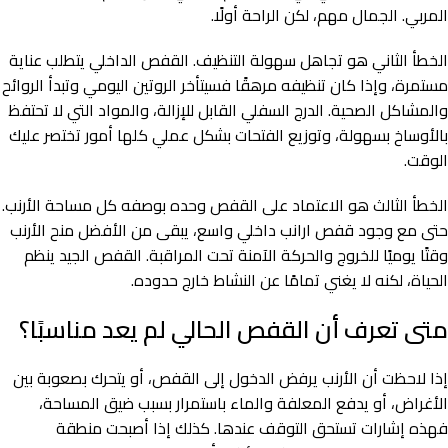
المربي. الجمال مهم، لكن الراحة أولًا.
الخطأ الثاني هو تجاهل سهولة التنظيف. القفص الداخلي يتطلب عناية
مستمرة، وإذا كان تنظيفه مرهقًا فسيتأخر الروتين اليومي وتبدأ الروائح
والمشاكل الصحية. الدرج السفلي القابل للإزالة، والمواد التي لا تحتفظ
بالأوساخ بسهولة، وتوزيع الفتحات بشكل عملي كلها أمور تختصر عليك
الوقت.
الخطأ الثالث هو الاعتماد على القفص وحده بوصفه كل مساحة الأرنب.
حتى مع وجود قفص ارانب داخلي واسع، يبقى من الأفضل منح الأرنب
وقتًا يوميًا للخروج والحركة الآمنة تحت المراقبة. القفص الجيد ينظم
الحياة، لكنه لا يغني تمامًا عن النشاط خارج حدوده.
متى تعرف أن القفص الحالي لم يعد مناسبًا؟
إذا لاحظت أن الأرنب يرفض الدخول إلى القفص، أو يتحرك بصعوبة بين
الأغراض، أو يدفع المعلفة والماء باستمرار بسبب ضيق المساحة،
فهذه إشارات تستحق التوقف عندها. كذلك إذا أصبحت منطقة