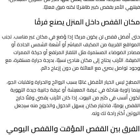
فينتهي الأمر بقفص كبير ظاهريًا لكنه ضيق فعليًا.
مكان القفص داخل المنزل يصنع فرقًا
حتى أفضل قفص لن يكون مريحًا إذا وُضع في مكان غير مناسب. تجنب
المواقع القريبة من المكيف المباشر أو أشعة الشمس الحادة أو
مصادر الضوضاء المستمرة مثل التلفاز المرتفع أو حركة الممرات
الضيقة. الأرنب يحتاج إلى مكان هادئ نسبيًا، بدرجة حرارة مستقرة، مع
وجود تواصل بصري مع العائلة من دون إزعاج دائم.
المطبخ ليس الخيار الأفضل غالبًا بسبب الروائح والحرارة وتقلبات الجو،
بينما زاوية هادئة في غرفة المعيشة أو غرفة جانبية جيدة التهوية
تكون أنسب في كثير من البيوت. إذا كان الأرنب يقضي وقتًا خارج
القفص يوميًا، فاختيار مكان يسهل الدخول والخروج منه سيجعل
الروتين أكثر راحة لك وله.
الفرق بين القفص المؤقت والقفص اليومي