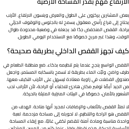
الارتفاع مهم بقدر المساحة الأرضية
بعض المشترين يركزون على الطول والعرض وينسون الارتفاع. الأرنب
يحتاج إلى فراغ رأسي معقول يسمح له بالجلوس والوقوف الجزئي
براحة. القفص المنخفض جدًا قد يجعله في وضعية محدودة طوال
الوقت، وهذا غير مريح خصوصًا مع الاستخدام اليومي الطويل.
كيف تجهز القفص الداخلي بطريقة صحيحة؟
القفص الواسع ينجح عندما يتم تنظيمه بذكاء. ضع منطقة الطعام في
طرف واضح، وثبّت الماء بطريقة لا تسمح بانسكابه المستمر، واجعل
صندوق الفضلات في زاوية معتادة ليسهل على الأرنب التكيف معها.
من الجيد أيضًا توفير مكان هادئ للاختباء أو الراحة، لأن الأرانب تحب
الشعور بالأمان، خصوصًا في البيئات المنزلية المليئة بالحركة.
لا تملأ القفص بالألعاب والإضافات لمجرد أنها متاحة. الهدف من
القفص هو الراحة والتنظيم، لا تحويله إلى مساحة مزدحمة. لعبة
واحدة مناسبة ومادة آمنة للقضم تكفي غالبًا، مع إبقاء المساحة
الأساسية للحركة. هذه نقطة يغفل عنها كثير من المربين المبتدئين،