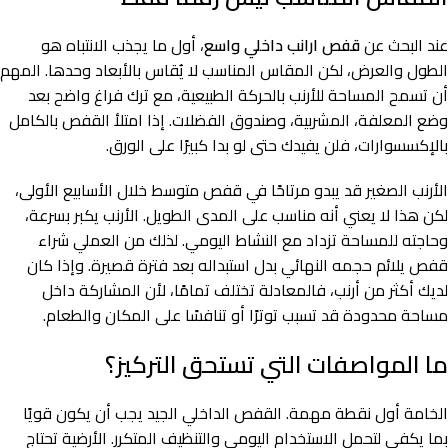
عند البحث عن
قفص ارانب داخلي واسع
، أول ما يجذب الانتباه هو
الطول والعرض، لكن المقاس المناسب لا يُقاس بالأبعاد وحدها. المهم
أن تسمح المساحة للأرنب بالحركة الطبيعية، مع ترك فراغ واضح بعد
وضع المعلفة، المشربية، وصندوق الفضلات. إذا امتلأ القفص بالكامل
بالإكسسوارات، فلن يفيدك حتى لو بدا كبيرًا على الورق.
الأرنب الصغير قد يبدو مرتاحًا في قفص متوسط خلال الأسابيع الأولى،
لكن هذا لا يعني أنه مناسب على المدى الطويل. الأرنب يكبر بسرعة،
وحاجته للمساحة تزداد مع النشاط اليومي. لذلك من العملي شراء
قفص يلائم حجمه النهائي بدل استبداله بعد فترة قصيرة. وإذا كان
لديك أكثر من أرنب، فالمعادلة تختلف تمامًا، لأن المشاركة داخل
مساحة محدودة قد تسبب توترًا أو تنافسًا على المكان والطعام.
ما المواصفات التي تستحق التركيز؟
الخامة أول نقطة مهمة. القفص الداخلي الجيد يجب أن يكون قويًا
بما يكفي لتحمل الاستخدام اليومي والتنظيف المتكرر. الأرضية تحتاج