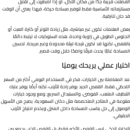
الفضلات قريبة جدًا من مكان الأكل، أو إذا اضطررت إلى تقليل
مستلزماته الأساسية فقط لتوفير مساحة حركة، فهذا يعني أن الوقت
قد حان للترقية.
بعض العلامات تكون غير مباشرة، مثل زيادة التوتر أو كثرة العبث أو
الجلوس الطويل في زاوية واحدة. هذه السلوكيات لا ترتبط دائمًا
بالقفص، لكنها قد تكون نتيجة لبيئة محدودة وغير مريحة. تحسين
المساحة غالبًا يحدث فرقًا واضحًا خلال وقت قصير.
اختيار عملي يريحك يوميًا
عند المفاضلة بين الخيارات، فكر في الاستخدام اليومي أكثر من السعر
اللحظي فقط. القفص الجيد يوفر راحة للأرنب، لكنه أيضًا يوفر عليك
التنظيف المتعب، الفوضى، والاستبدال السريع. ومع وجود خيارات
متنوعة في المتاجر المتخصصة مثل دكان السعودية، يصبح من الأسهل
الوصول إلى حل يناسب المساحة داخل المنزل ويخدم احتياج الأرنب
الحقيقي.
الاختيار الذكي ليس القفص الأكبر فقط، بل القفص الذي يجمع بين