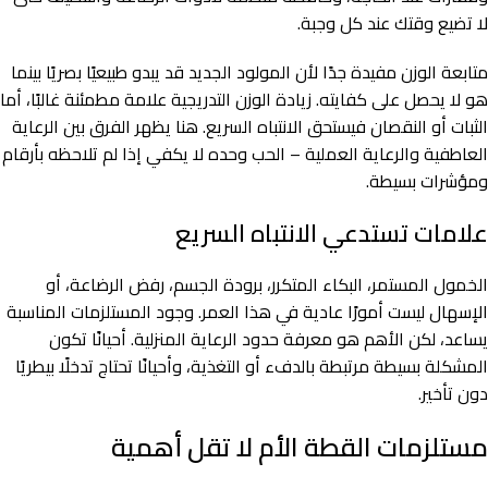
لا تضيع وقتك عند كل وجبة.
متابعة الوزن مفيدة جدًا لأن المولود الجديد قد يبدو طبيعيًا بصريًا بينما
هو لا يحصل على كفايته. زيادة الوزن التدريجية علامة مطمئنة غالبًا، أما
الثبات أو النقصان فيستحق الانتباه السريع. هنا يظهر الفرق بين الرعاية
العاطفية والرعاية العملية – الحب وحده لا يكفي إذا لم تلاحظه بأرقام
ومؤشرات بسيطة.
علامات تستدعي الانتباه السريع
الخمول المستمر، البكاء المتكرر، برودة الجسم، رفض الرضاعة، أو
الإسهال ليست أمورًا عادية في هذا العمر. وجود المستلزمات المناسبة
يساعد، لكن الأهم هو معرفة حدود الرعاية المنزلية. أحيانًا تكون
المشكلة بسيطة مرتبطة بالدفء أو التغذية، وأحيانًا تحتاج تدخلًا بيطريًا
دون تأخير.
مستلزمات القطة الأم لا تقل أهمية