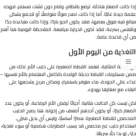
إذا كانت الصغار هادئة، ترضع بانتظام، وتنام دون تشتت مستمر، فهذه
علامة جيدة غالبًا. أما إذا كانت تصدر صوتًا متواصلًا أو تتجمع بشكل
مبالغ فيه فوق بعضها، فقد يكون الجو باردًا. وإذا كانت متباعدة جدًا
وتتنفس بسرعة، فقد تكون الحرارة مرتفعة. الملاحظة اليومية هنا أهم
من أي قاعدة عامة.
التغذية من اليوم الأول
في الحالة المثالية، تعتمد القطط الصغيرة على حليب الأم. لذلك من
ضمن مستلزمات القطط حديثة الولادة بالكامل الاهتمام بالأم نفسها –
غذاء عالي الجودة، ماء متوفر باستمرار، ومكان مريح يشجعها على
البقاء مع صغارها بهدوء.
لكن ليست كل الحالات مثالية. أحيانًا ترفض الأم الرضاعة، أو يكون عدد
الصغار كبيرًا، أو يكون أحدهم أضعف من إخوته. هنا يصبح الحليب
المخصص للقطط الصغيرة عنصرًا أساسيًا، وليس أي بديل منزلي.
استخدام حليب غير مخصص قد يسبب اضطرابات هضمية أو سوء تغذية،
حتى لو بدا حلًا سريعًا.