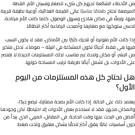
من الأخطاء الشائعة تجهيز كل شيء للصغار ونسيان الأم. القطة
المرضعة تحتاج
طعامًا مناسبًا
عالي القيمة الغذائية، أوعية نظيفة قريبة
منها، ورملًا في مكان هادئ وسهل الوصول. كلما كانت الأم مرتاحة،
تحسن سلوكها مع صغارها وأصبحت الرضاعة أكثر انتظامًا.
إذا كانت الأم متوترة أو تتحرك كثيرًا بين الأماكن، فقد لا يكون السبب
فيها هي فقط. أحيانًا تكون المشكلة في البيئة – ضوضاء، تدخل متكرر
من البشر، أو مكان ولادة غير مناسب. لذلك المستلزمات الجيدة لا تقتصر
على الأدوات، بل تشمل أيضًا طريقة ترتيب المساحة حولها.
هل تحتاج كل هذه المستلزمات من اليوم
الأول؟
يعتمد ذلك على الحالة. إذا كانت الأم بصحة ممتازة، ترضع جيدًا،
والمكان مجهز، فقد لا تستخدم بعض الأدوات إلا احتياطيًا. لكن وجودها
أفضل من البحث عنها وقت الحاجة. في المقابل، المربي الذي يبدأ من
دون أساسيات غالبًا ينفق أكثر لاحقًا بشكل متفرق وتحت ضغط.