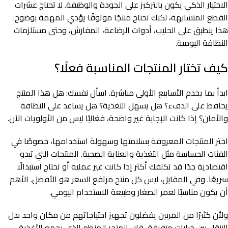
الاختيار الذكي يكون بالتركيز على الجودة والوظيفة. لا تحتاج عشرات
القطع المتشابهة، لكنك تحتاج منتجًا موثوقًا يؤدي المهمة بوضوح.
هذا ينطبق على الحليب، أدوات الرضاعة، المفارش، وحتى مستلزمات
النظافة اليومية.
كيف تختار المنتجات المناسبة فعلًا؟
ابدأ بما يخدم الأسابيع الأولى مباشرة. اسأل نفسك: هل هذا المنتج
يحافظ على الدفء؟ هل يسهل التغذية؟ هل يساعد على النظافة
والأمان؟ إذا كانت الإجابة غير واضحة، فغالبًا ليس من الأولويات الآن.
اختر المنتجات المعروفة بسلامتها وسهولة استخدامها، خصوصًا في
الفئات الحساسة مثل التغذية والعناية الصحية. المنتجات التي تبدو
اقتصادية جدًا قد تكلفك أكثر إذا كانت غير عملية أو تحتاج استبدالًا
سريعًا. وفي المقابل، ليس كل منتج مرتفع السعر هو الأفضل. الأهم
أن يكون مناسبًا لعمر الصغار وطبيعة الاستخدام اليومي.
ولأن كثيرًا من المربين يفضلون تجهيز احتياجاتهم من مكان واحد بدل
التنقل بين خيارات متفرقة، فإن المتجر المنظم الذي يجمع الأغذية،