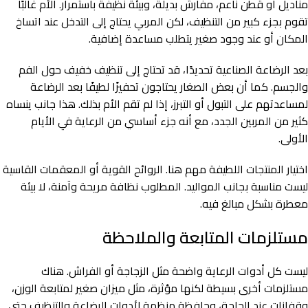
مناديل أو قطن ناعم، مفارش بديلة، وبيئة نظيفة باستمرار. الأم غالبًا
تقوم بجزء كبير من التنظيف، لكن المربي يحتاج إلى التدخل عند اتساخ
المكان أو عند وجود صغير يتطلب مساعدة إضافية.
بعد الرضاعة الصناعية تحديدًا، قد تحتاج إلى تنظيف خفيف حول الفم
والجسم. كما أن بعض الصغار يحتاجون تحفيزًا لطيفًا بعد الرضاعة
لمساعدتهم على التبول أو التبرز، إذا لم تقم الأم بذلك. هذا جانب ينساه
كثير من المربين الجدد، مع أنه جزء أساسي من الرعاية في الأيام
الأولى.
اختيار المنتجات اللطيفة مهم هنا. الروائح القوية أو المعقمات القاسية
ليست مناسبة بجانب المواليد. المطلوب نظافة مريحة وآمنة، لا بيئة
معطرة بشكل مبالغ فيه.
مستلزمات المتابعة والملاحظة
ليست كل أدوات الرعاية واضحة مثل الزجاجة أو الفراش. هناك
مستلزمات أخرى بسيطة لكنها مؤثرة، مثل ميزان صغير لمتابعة الوزن،
وقفازات عند الحاجة، وحافظة منظمة لأدوات الرضاعة والتنظيف حتى