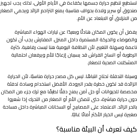
تستطيع تنظيم حرارة جسمها بكفاءة في الأيام الأولى، لذلك يجب تجهيز
صندوق أو سرير ولادة بحواف مناسبة يمنع التزاحم الزائد ويحمي الصغار
من الانزلاق أو الابتعاد عن الأم.
يفضل أن يكون المكان هادئًا وبعيدًا عن تيارات الهواء المباشرة
والضوضاء والحركة المستمرة داخل المنزل. المفارش يجب أن تكون
ناعمة وسهلة التغيير، لأن النظافة اليومية هنا ليست رفاهية. كثرة
الرطوبة أو اتساخ الفراش قد يسببان إزعاجًا للأم ويرفعان احتمالية
المشكلات الصحية للصغار.
وسيلة التدفئة تحتاج انتباهًا. ليس كل مصدر حرارة مناسبًا، لأن الحرارة
الزائدة قد تكون خطرة بقدر البرودة. الأفضل استخدام وسادة تدفئة
مخصصة للحيوانات أو حل آمن يمنح دفئًا لطيفًا مع ترك جزء من المكان
دون حرارة مباشرة، حتى تتمكن الأم أو الصغار من التحرك إذا شعروا
بالحر الزائد. الاعتماد على المصابيح أو السخانات المباشرة داخل مساحة
صغيرة ليس الخيار الأكثر أمانًا غالبًا.
كيف تعرف أن البيئة مناسبة؟