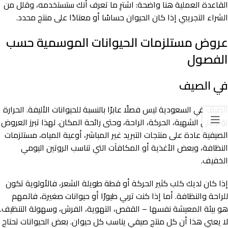
القاعدة العملية هنا واضحة: اشترِ ما تعرف أنك ستستخدمه، وقلل من
الشراء التجريبي إذا كان الحيوان حساسًا أو معتادًا على منتج محدد.
عروض مستلزمات الحيوانات الموسمية حسب
الفصول
في الصيف
الصيف في السعودية ليس فصلًا عابرًا بالنسبة للحيوانات الأليفة. الحرارة
تؤثر على الشهية، الحركة، الراحة، وحتى رائحة المكان. لهذا تبرز العروض
الصيفية عادة على منتجات التبريد غير المباشر، أوعية المياه، مستلزمات
النظافة، وبعض الأغذية أو المكافآت التي تناسب الروتين اليومي
الخفيف.
إذا كان لديك كلب كثير الحركة أو قطة طويلة الشعر، فالأولوية تكون
للراحة والنظافة. أما إذا كنت تربي طيورًا أو حيوانات صغيرة، فالمهم
هو بيئة المعيشة نفسها – القفص، التهوية، الفرش، وسهولة التنظيف.
لا يعني هذا أن كل منتج صيفي يناسب كل حيوان. بعض الحيوانات تحتاج