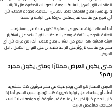
المنتجات التي تسهل العناية اليومية. الحيوانات الصغيرة مثل الأرانب
والهامستر تحتاج اهتمامًا خاصًا بالفرش، النظافة، وجودة الغذاء، لأن
أي تغيير غير مناسب قد ينعكس سريعًا على الراحة والصحة.
أما أسماك الزينة، فالعروض المفيدة تكون عادة على مستلزمات
العناية بالحوض، التغذية، وبعض الملحقات التي تساعد على استقرار
البيئة المائية. هذا النوع من الشراء يحتاج هدوءًا أكثر من غيره، لأن أي
منتج غير مناسب لا يؤثر على الراحة فقط بل على التوازن الكامل داخل
الحوض.
متى يكون العرض ممتازًا ومتى يكون مجرد
رقم؟
العرض الممتاز هو الذي يوفر عليك في منتج موثوق كنت ستشتريه
أصلًا، أو يساعدك على ترقية ضرورية كنت تؤجلها بسبب السعر. أما إذا
كان الخصم كبيرًا لكن على علامة غير مألوفة أو مواصفات لا تناسب
احتياجك، فالأفضل التريث.