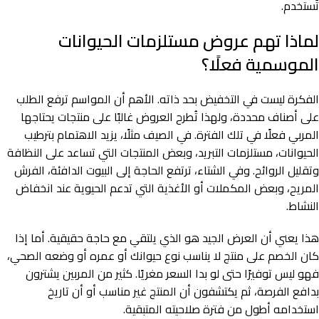
تُستخدم.
لماذا تهم عروض مستلزمات الحيوانات
الموسمية فعلًا؟
الفكرة ليست في التخفيض بحد ذاته. الأهم أن المواسم ترفع الطلب
على أصناف محددة، ولهذا تُطرح العروض غالبًا على منتجات يحتاجها
المربي فعلًا في تلك الفترة. في الصيف مثلًا، يزيد الاهتمام بترطيب
الحيوانات، مستلزمات التبريد، وبعض المنتجات التي تساعد على النظافة
وتقليل الروائح. وفي الشتاء، ترتفع الحاجة إلى البيوت الدافئة، الفرش
المريح، وبعض المكملات أو الأغذية التي تدعم الحيوية عند انخفاض
النشاط.
هذا يعني أن العرض الجيد هو الذي يلتقي مع حاجة حقيقية. أما إذا
كان الخصم على منتج لا يناسب نوع حيوانك أو عمره أو وضعه الصحي،
فهو ليس توفيرًا حتى لو بدا السعر مغريًا. كثير من المربين يشترون
بدافع الفرصة، ثم يكتشفون أن المنتج غير مناسب أو أن تاريخ
استخدامه أطول من فترة صلاحيته المتبقية.