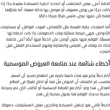
الدقة أعلى. بعض المكملات أو
العناية الطبية
المساندة مفيدة جدًا إذا
كانت جزءًا من روتين معروف أو موصى بها لحالة معينة. أما شراؤها
فقط لأن عليها عرض، فليس قرارًا مريحًا دائمًا.
أما المنتجات عالية القيمة مثل الأقفاص، البيوت، النواقل، أو مستلزمات
الأحواض، فهي فرصة ممتازة وقت الخصومات إذا كنت تخطط لها
مسبقًا. التوفير فيها يكون أوضح، لكن الخطأ فيها أيضًا أعلى تكلفة.
لذلك خذ وقتك في القياس والمقارنة وفهم الاستخدام الفعلي قبل
الشراء.
أخطاء شائعة عند متابعة العروض الموسمية
أكثر خطأ يتكرر هو شراء كمية كبيرة من الطعام لمجرد أن السعر
مناسب، ثم اكتشاف أن الحيوان ملّ منه أو احتاج تغييرًا في النظام
الغذائي. هذا وارد أكثر مع القطط الحساسة أو الكلاب التي تمر بمرحلة
عمرية جديدة. التوفير هنا يتحول بسرعة إلى هدر.
الخطأ الثاني هو تجاهل المساحة والتخزين. بعض المستلزمات، خصوصًا