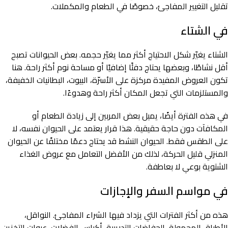
تقليل التغيير المفاجئ، خصوصًا في الطعام والمكملات.
في الشتاء
الشتاء يغيّر شكل الاحتياج أكثر مما يغيّر حجمه. بعض الحيوانات تصبح
أقل نشاطًا، وبعضها يحتاج دفئًا إضافيًا أو مساحة نوم أكثر راحة. هنا
تكون العروض المفيدة مركزة على الأسرّة، البيوت، البطانيات الخفيفة،
والمستلزمات التي تجعل المكان أكثر راحة وهدوءًا.
في هذه الفترة أيضًا، يميل بعض المربين إلى زيادة الطعام أو
المكافآت دون حاجة حقيقية. هذا قرار يعتمد على الحيوان نفسه، لا
على الطقس فقط. الحيوان النشط قد يحتاج دعمًا مختلفًا عن الحيوان
المنزلي قليل الحركة، لذلك من الأفضل التعامل مع عروض الغذاء
الشتوية بوعي لا بعاطفة.
في مواسم السفر والإجازات
هذه من أكثر الفترات التي يزداد فيها الشراء المفاجئ. النواقل،
الأطباق المحمولة، الحفاضات التدريبية، أكياس الفضلات، عبوات التخزين،