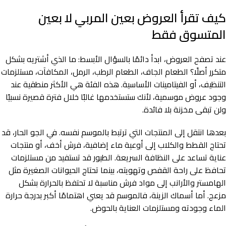
كيف تقرأ العروض بعين المربي لا بعين
المتسوق فقط
عند تصفح العروض، ابدأ دائمًا بالسؤال الأبسط: ما الذي أشتريه بشكل
متكرر أصلًا؟ الطعام الجاف، الطعام الرطب، الرمل، المكافآت، مستلزمات
التنظيف، أو الفيتامينات الأساسية. هذه الفئة هي الأكثر منطقية عند
وجود عروض موسمية، لأنك ستستخدمها غالبًا خلال فترة قصيرة نسبيًا
ولن تبقى مخزنة بلا فائدة.
بعدها انتقل إلى المنتجات التي ترتبط بالموسم نفسه. في الجو الحار، قد
تحتاج القطط والكلاب إلى أوعية ماء إضافية، فرش أخف، أو منتجات
عناية تساعد على النظافة السريعة. الطيور قد تستفيد من مستلزمات
تحافظ على راحة القفص وتهويته، بينما تحتاج الحيوانات الصغيرة مثل
الهامستر والأرانب إلى مواد فرش مناسبة لا تحتفظ بالحرارة بشكل
مزعج. أما أسماك الزينة، فالموسم قد يعني اهتمامًا أكبر بدرجة حرارة
الماء وجودته ومستلزمات العناية بالحوض.