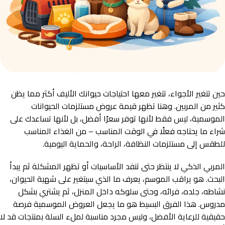
حين تتغير الأجواء، تتغير معها احتياجات حيوانك الأليف أكثر مما يظن
كثير من المربين. وهنا تظهر قيمة عروض مستلزمات الحيوانات
الموسمية، ليس فقط لأنها توفر سعرًا أفضل، بل لأنها تساعدك على
شراء ما يحتاجه فعلًا في الوقت المناسب – من الغذاء المناسب
للطقس إلى مستلزمات النظافة، الراحة، والحماية اليومية.
المربي الذكي لا ينتظر حتى تنفد الأساسيات أو تظهر المشكلة ثم يبدأ
البحث. هو يراقب الموسم، يعرف ما الذي سيتغير على شهية الحيوان،
نشاطه، جلده، فرائه، وحتى سلوكه داخل المنزل، ثم يشتري بشكل
مدروس. هذا الفرق البسيط هو ما يجعل العروض الموسمية فرصة
حقيقية للرعاية الأفضل، وليس مجرد مناسبة لملء السلة بمنتجات قد لا