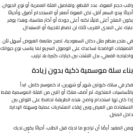
راقب حجم العبوة، عدد القطع، وتفاصيل الفئة العمرية أو نوع الحيوان.
أحيانًا يبدو السعر أقل، لكن العبوة أصغر أو الاستخدام أضيق. وأحيانًا
يكون المنتج أغلى قليلًا لكنه أعلى جودة أو أكثر مناسبة، وهذا يوفر
عليك على المدى القريب لأنك لن تضطر للتجربة أو الاستبدال.
في متجر منظم مثل دكان السعودية، تصبح متابعة العروض أسهل لأن
التصنيفات الواضحة تساعدك على الوصول السريع لما يناسب نوع حيوانك
واحتياجه الفعلي، بدل التشتت بين خيارات كثيرة بلا ترتيب.
بناء سلة موسمية ذكية بدون زيادة
فكر في سلتك كروتين شهر أو شهرين، لا كموسم كامل. ابدأ
بالأساسيات المتكررة، ثم أضف منتجًا أو اثنين من الفئة الموسمية فقط
إذا كان لها استخدام واضح. هذه الطريقة تحافظ على التوازن بين
الاستفادة من العرض وبين إبقاء المشتريات عملية وسهلة الإدارة
داخل المنزل.
ومن المفيد أيضًا أن تراجع ما لديك قبل الطلب. أحيانًا يكون لديك