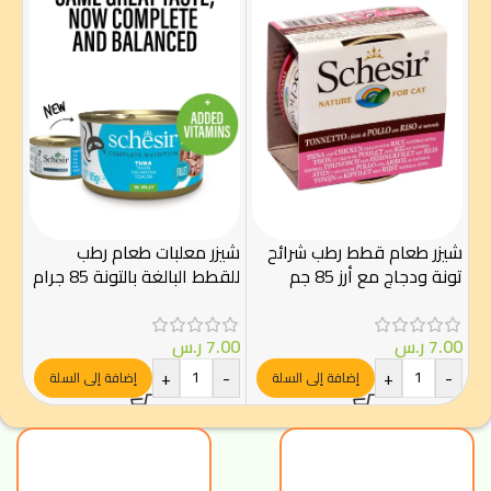
كت
بالت
شيزر طعام قطط رطب شرائح
شيزر معلبات طعام رطب
.50
تونة ودجاج مع أرز 85 جم
للقطط البالغة بالتونة 85 جرام
-
7.00
ر.س
7.00
ر.س
+
-
+
-
إضافة إلى السلة
إضافة إلى السلة