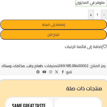
متوفر في المخزون
+
-
إضافة إلى السلة
اشترِ الآن
إضافة إلى قائمة الرغبات
رمز المنتج:
6978538400002
التصنيفات:
طعام رطب
,
مكافات وسناك
تابع:
منتجات ذات صلة